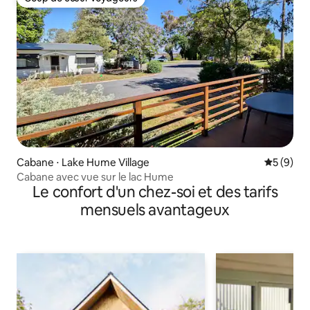
Coup de cœur voyageurs
Cabane ⋅ Lake Hume Village
Évaluatio
5 (9)
Cabane avec vue sur le lac Hume
Le confort d'un chez-soi et des tarifs
mensuels avantageux