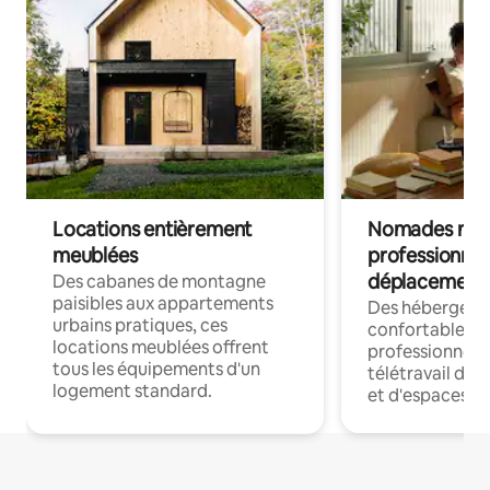
Locations entièrement
Nomades num
meublées
professionnel
déplacement
Des cabanes de montagne
paisibles aux appartements
Des hébergem
urbains pratiques, ces
confortables p
locations meublées offrent
professionnels
tous les équipements d'un
télétravail dis
logement standard.
et d'espaces de