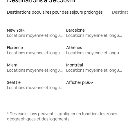
Destinations à découvrir
Destinations populaires pour des séjours prolongés
Destinati
New York
Barcelone
Locations moyenne et longue durée
Locations moyenne et longue durée
Florence
Athènes
Locations moyenne et longue durée
Locations moyenne et longue durée
Miami
Montréal
Locations moyenne et longue durée
Locations moyenne et longue durée
Seattle
Afficher plus
Locations moyenne et longue durée
* Des exclusions peuvent s'appliquer en fonction des zones
géographiques et des logements.