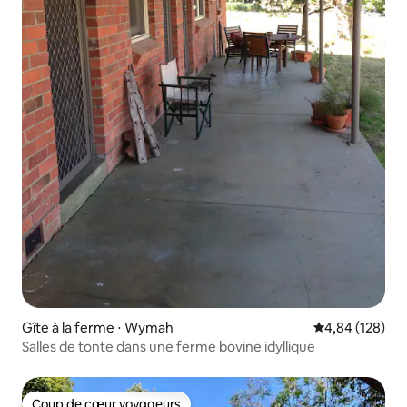
Gîte à la ferme ⋅ Wymah
Évaluation moy
4,84 (128)
Salles de tonte dans une ferme bovine idyllique
Coup de cœur voyageurs