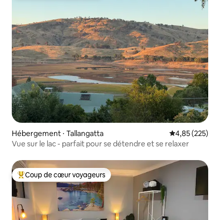
Hébergement ⋅ Tallangatta
Évaluation moy
4,85 (225)
Vue sur le lac - parfait pour se détendre et se relaxer
Coup de cœur voyageurs
Coups de cœur voyageurs les plus appréciés