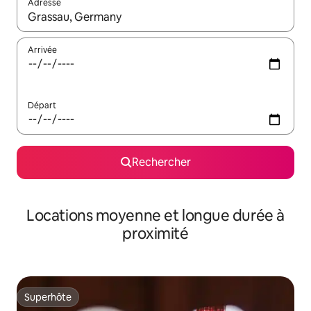
Adresse
Lorsque les résultats s'affichent, utilisez les flèches vers le hau
Arrivée
Départ
Rechercher
Locations moyenne et longue durée à
proximité
Superhôte
Superhôte