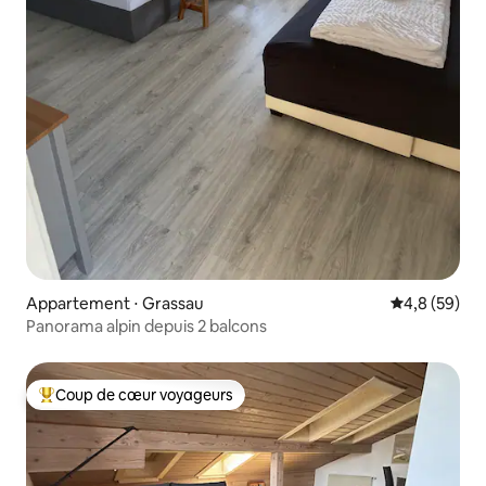
Appartement ⋅ Grassau
Évaluation m
4,8 (59)
Panorama alpin depuis 2 balcons
Coup de cœur voyageurs
Coups de cœur voyageurs les plus appréciés