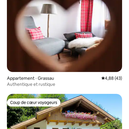
Appartement ⋅ Grassau
Évaluation mo
4,88 (43)
Authentique et rustique
Coup de cœur voyageurs
Coup de cœur voyageurs