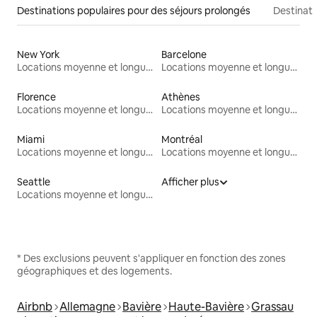
Destinations populaires pour des séjours prolongés
Destinati
New York
Barcelone
Locations moyenne et longue durée
Locations moyenne et longue durée
Florence
Athènes
Locations moyenne et longue durée
Locations moyenne et longue durée
Miami
Montréal
Locations moyenne et longue durée
Locations moyenne et longue durée
Seattle
Afficher plus
Locations moyenne et longue durée
* Des exclusions peuvent s'appliquer en fonction des zones
géographiques et des logements.
Airbnb
Allemagne
Bavière
Haute-Bavière
Grassau