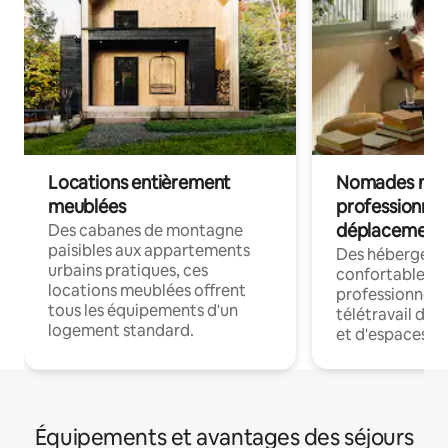
Locations entièrement
Nomades num
meublées
professionnel
déplacement
Des cabanes de montagne
paisibles aux appartements
Des hébergem
urbains pratiques, ces
confortables p
locations meublées offrent
professionnels
tous les équipements d'un
télétravail dis
logement standard.
et d'espaces de
Équipements et avantages des séjours