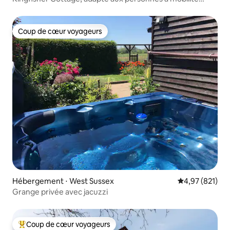
réduite, Cotswolds
Coup de cœur voyageurs
Coup de cœur voyageurs
Hébergement ⋅ West Sussex
Évaluation moy
4,97 (821)
Grange privée avec jacuzzi
Coup de cœur voyageurs
Coups de cœur voyageurs les plus appréciés