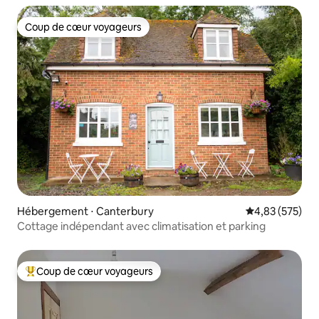
Coup de cœur voyageurs
Coup de cœur voyageurs
Hébergement ⋅ Canterbury
Évaluation moy
4,83 (575)
Cottage indépendant avec climatisation et parking
Coup de cœur voyageurs
Coups de cœur voyageurs les plus appréciés