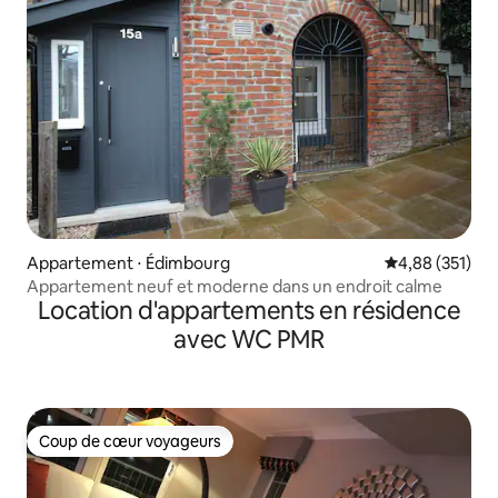
Appartement ⋅ Édimbourg
Évaluation moy
4,88 (351)
Appartement neuf et moderne dans un endroit calme
Location d'appartements en résidence
avec WC PMR
Coup de cœur voyageurs
Coup de cœur voyageurs