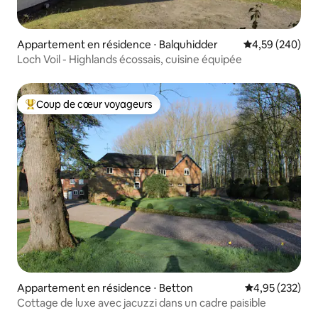
Appartement en résidence ⋅ Balquhidder
Évaluation moy
4,59 (240)
Loch Voil - Highlands écossais, cuisine équipée
Coup de cœur voyageurs
Coups de cœur voyageurs les plus appréciés
Appartement en résidence ⋅ Betton
Évaluation moy
4,95 (232)
Cottage de luxe avec jacuzzi dans un cadre paisible