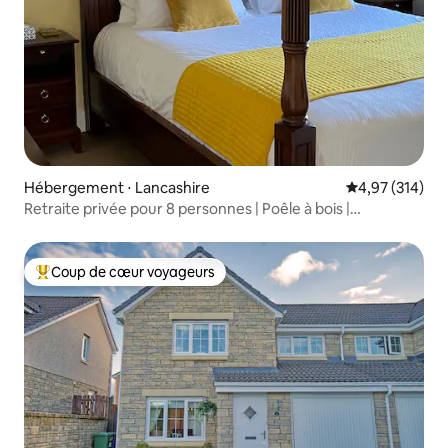
Hébergement ⋅ Lancashire
Évaluation moy
4,97 (314)
Retraite privée pour 8 personnes | Poêle à bois |
Climatisation | Parking
Coup de cœur voyageurs
Coups de cœur voyageurs les plus appréciés