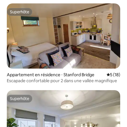
Superhôte
Superhôte
Appartement en résidence ⋅ Stanford Bridge
Évaluation
5 (18)
Escapade confortable pour 2 dans une vallée magnifique
Superhôte
Superhôte