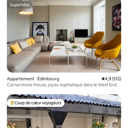
Superhôte
Superhôte
Appartement ⋅ Édimbourg
Évaluation mo
4,9 (512)
Cornerstone House, joyau sophistiqué dans le West End
Coup de cœur voyageurs
Coups de cœur voyageurs les plus appréciés