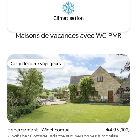
Climatisation
Maisons de vacances avec WC PMR
Coup de cœur voyageurs
Coup de cœur voyageurs
Hébergement ⋅ Winchcombe
Évaluation moy
4,95 (102)
Kingfisher Cottage, adapté aux personnes à mobilité