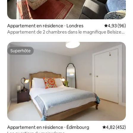
Appartement en résidence ⋅ Londres
Évaluation mo
4,93 (96)
Appartement de 2 chambres dans le magnifique Belsize
Park central.
Superhôte
Superhôte
Appartement en résidence ⋅ Édimbourg
Évaluation moy
4,82 (452)