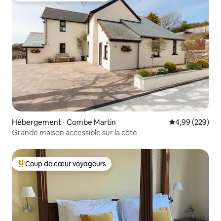
Hébergement ⋅ Combe Martin
Évaluation moy
4,99 (229)
Grande maison accessible sur la côte
Coup de cœur voyageurs
Coups de cœur voyageurs les plus appréciés