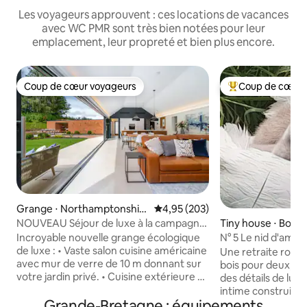
Les voyageurs approuvent : ces locations de vacances
avec WC PMR sont très bien notées pour leur
emplacement, leur propreté et bien plus encore.
Coup de cœur voyageurs
Coup de cœur 
Coup de cœur voyageurs
Coups de cœur vo
Grange ⋅ Northamptonshir
Évaluation moyenne sur la base 
4,95 (203)
e
NOUVEAU Séjour de luxe à la campagne
Tiny house ⋅ Box
en famille et entre amis
Incroyable nouvelle grange écologique
N° 5 Le nid d'amour parfait pour un
de luxe : • Vaste salon cuisine américaine
week-end à deux 
Une retraite roma
avec mur de verre de 10 m donnant sur
bois pour deux, j
votre jardin privé. • Cuisine extérieure et
des détails de luxe. Un espace voû
salle à manger de 8 places avec
intime construit pa
barbecue à gaz • Grande terrasse +
Grande-Bretagne : équipements
paisiblement situ