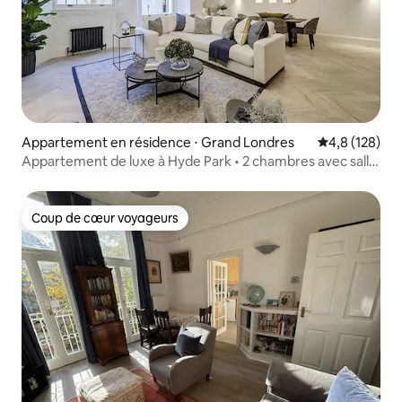
Appartement en résidence ⋅ Grand Londres
Évaluation mo
4,8 (128)
Appartement de luxe à Hyde Park • 2 chambres avec salle
de bain privative • Patio
Coup de cœur voyageurs
Coup de cœur voyageurs