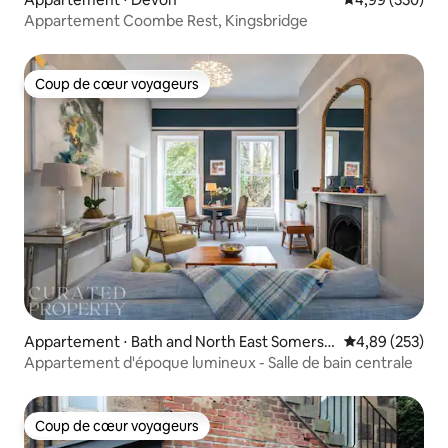
Appartement Coombe Rest, Kingsbridge
Coup de cœur voyageurs
Coup de cœur voyageurs
Appartement ⋅ Bath and North East Somerse
Évaluation moy
4,89 (253)
t
Appartement d'époque lumineux - Salle de bain centrale
Coup de cœur voyageurs
Coup de cœur voyageurs