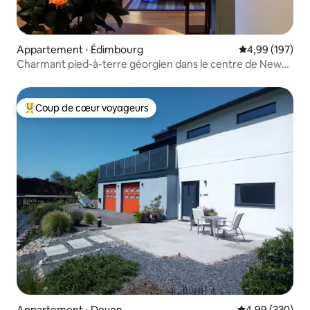
Appartement ⋅ Édimbourg
Évaluation moy
4,99 (197)
Charmant pied-à-terre géorgien dans le centre de New
Town
Coup de cœur voyageurs
Coups de cœur voyageurs les plus appréciés
Appartement ⋅ Devon
Évaluation moy
4,99 (330)