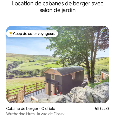
Location de cabanes de berger avec
salon de jardin
Coup de cœur voyageurs
Coups de cœur voyageurs les plus appréciés
Cabane de berger ⋅ Oldfield
Évaluation 
5 (223)
Wuthering Huts : la vue de Flossy