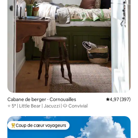
Cabane de berger ⋅ Cornouailles
Évaluation moy
4,97 (397)
⭐️ 5* | Little Bear | Jacuzzi | 🐶 Convivial
Coup de cœur voyageurs
Coups de cœur voyageurs les plus appréciés