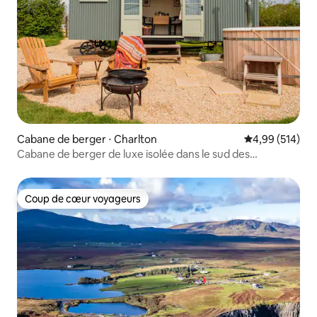
Cabane de berger ⋅ Charlton
Évaluation moy
4,99 (514)
Cabane de berger de luxe isolée dans le sud des
Cotswolds
Coup de cœur voyageurs
Coup de cœur voyageurs