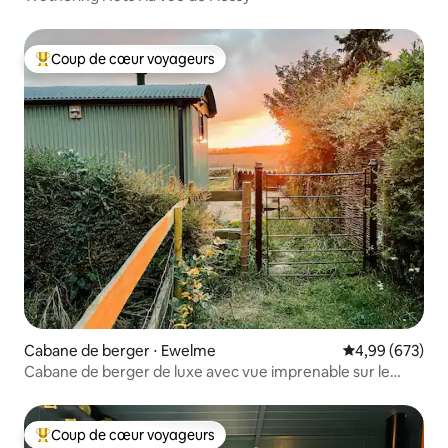
Coup de cœur voyageurs
Coups de cœur voyageurs les plus appréciés
Cabane de berger ⋅ Ewelme
Évaluation moy
4,99 (673)
Cabane de berger de luxe avec vue imprenable sur le
coucher de soleil !
Coup de cœur voyageurs
Coups de cœur voyageurs les plus appréciés