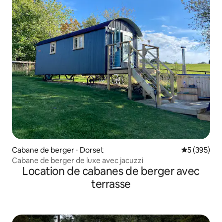
Cabane de berger ⋅ Dorset
Évaluation 
5 (395)
Cabane de berger de luxe avec jacuzzi
Location de cabanes de berger avec
terrasse