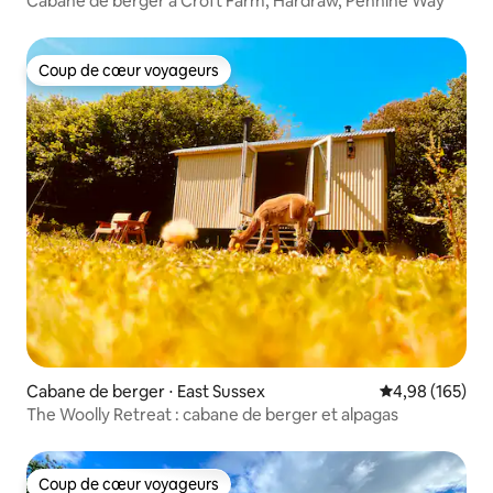
Cabane de berger à Croft Farm, Hardraw, Pennine Way
Coup de cœur voyageurs
Coup de cœur voyageurs
Cabane de berger ⋅ East Sussex
Évaluation moy
4,98 (165)
The Woolly Retreat : cabane de berger et alpagas
Coup de cœur voyageurs