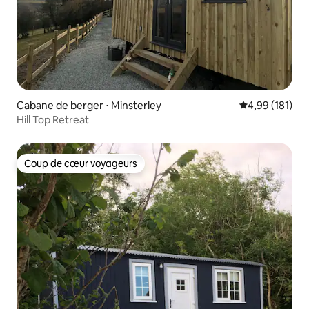
Cabane de berger ⋅ Minsterley
Évaluation moy
4,99 (181)
Hill Top Retreat
Coup de cœur voyageurs
Coup de cœur voyageurs