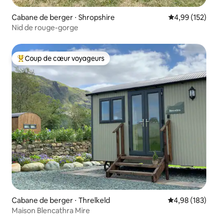
Cabane de berger ⋅ Shropshire
Évaluation moy
4,99 (152)
Nid de rouge-gorge
Coup de cœur voyageurs
Coups de cœur voyageurs les plus appréciés
Cabane de berger ⋅ Threlkeld
Évaluation moy
4,98 (183)
Maison Blencathra Mire