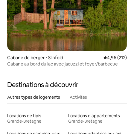
Cabane de berger ⋅ Slinfold
Évaluation moy
4,96 (212)
Cabane au bord du lac avec jacuzzi et foyer/barbecue
Destinations à découvrir
Autres types de logements
Activités
Locations de tipis
Locations d'appartements
Grande-Bretagne
Grande-Bretagne
Locations de camping-cars
Locations adaptées aux animaux