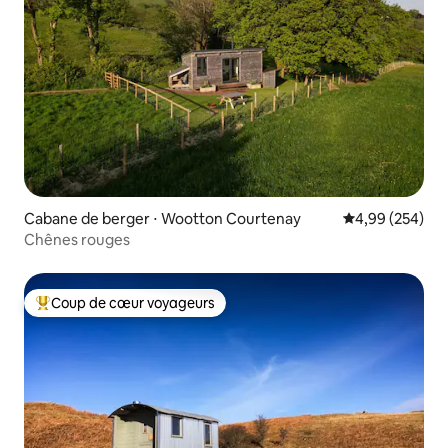
Cabane de berger ⋅ Wootton Courtenay
Évaluation moy
4,99 (254)
Chênes rouges
Coup de cœur voyageurs
Coups de cœur voyageurs les plus appréciés