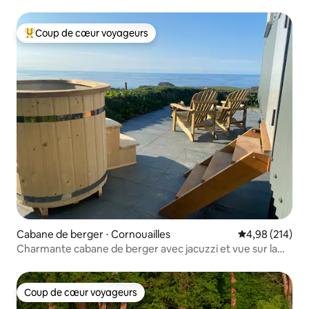
Coup de cœur voyageurs
Coups de cœur voyageurs les plus appréciés
Cabane de berger ⋅ Cornouailles
Évaluation moy
4,98 (214)
Charmante cabane de berger avec jacuzzi et vue sur la
mer
Coup de cœur voyageurs
Coup de cœur voyageurs