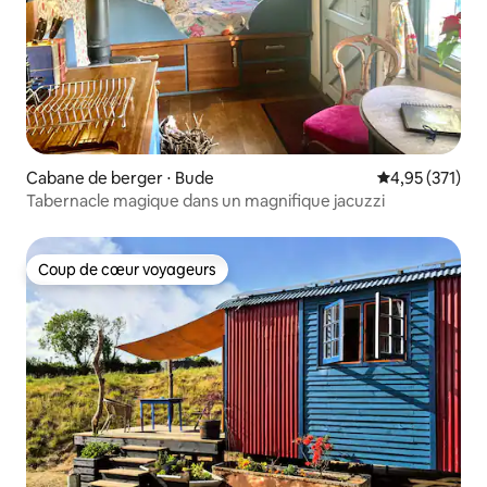
Cabane de berger ⋅ Bude
Évaluation moy
4,95 (371)
Tabernacle magique dans un magnifique jacuzzi
Coup de cœur voyageurs
Coup de cœur voyageurs