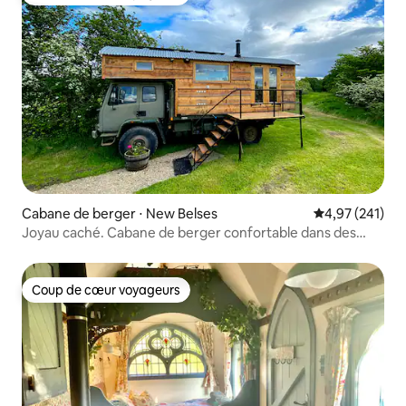
Coup de cœur voyageurs
Cabane de berger ⋅ New Belses
Évaluation moy
4,97 (241)
Joyau caché. Cabane de berger confortable dans des
terres agricoles idylliques
Coup de cœur voyageurs
Coup de cœur voyageurs