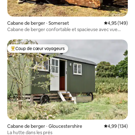
Cabane de berger ⋅ Somerset
Évaluation moy
4,95 (149)
Cabane de berger confortable et spacieuse avec vue
imprenable
Coup de cœur voyageurs
Coups de cœur voyageurs les plus appréciés
Cabane de berger ⋅ Gloucestershire
Évaluation moy
4,99 (134)
La hutte dans les prés