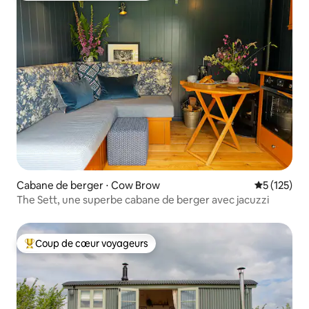
Cabane de berger ⋅ Cow Brow
Évaluation 
5 (125)
The Sett, une superbe cabane de berger avec jacuzzi
Coup de cœur voyageurs
Coups de cœur voyageurs les plus appréciés