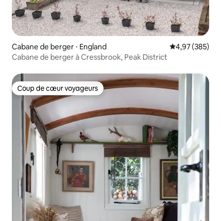
Cabane de berger ⋅ England
Évaluation moy
4,97 (385)
Cabane de berger à Cressbrook, Peak District
Coup de cœur voyageurs
Coup de cœur voyageurs