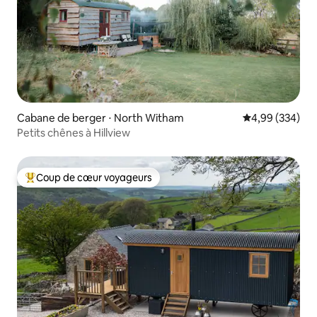
Cabane de berger ⋅ North Witham
Évaluation moy
4,99 (334)
Petits chênes à Hillview
Coup de cœur voyageurs
Coups de cœur voyageurs les plus appréciés