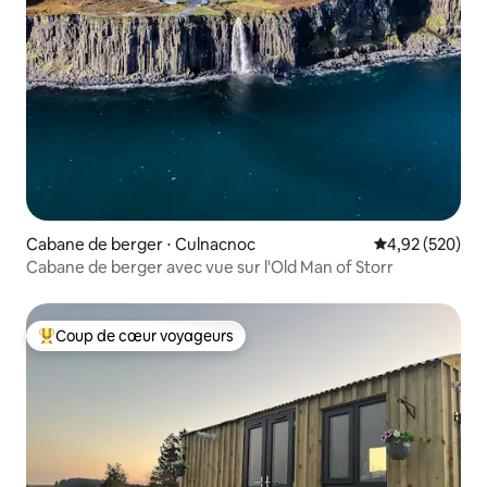
Cabane de berger ⋅ Culnacnoc
Évaluation moy
4,92 (520)
Cabane de berger avec vue sur l'Old Man of Storr
Coup de cœur voyageurs
Coups de cœur voyageurs les plus appréciés