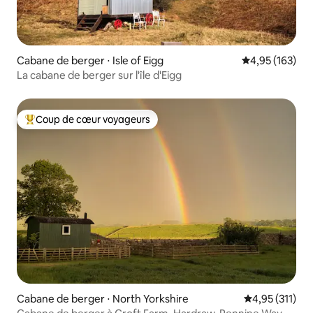
Cabane de berger ⋅ Isle of Eigg
Évaluation moy
4,95 (163)
La cabane de berger sur l'île d'Eigg
Coup de cœur voyageurs
Coups de cœur voyageurs les plus appréciés
Cabane de berger ⋅ North Yorkshire
Évaluation moy
4,95 (311)