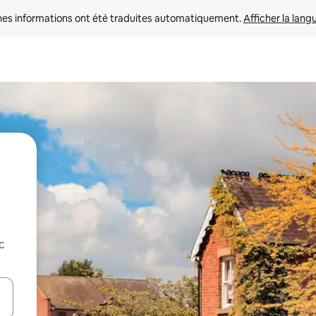
nes informations ont été traduites automatiquement. 
Afficher la lang
c
hes vers le haut et vers le bas pour les parcourir ou en appuyant et en fai