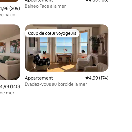
taires : 4,97 sur 5
Balneo Face à la mer
valuation moyenne sur la base de 209 commentaires : 4,96 sur 5
4,96 (209)
c balcon
Coup de cœur voyageurs
lus appréciés
Coup de cœur voyageurs
Appartement
Évaluation moyenne sur
4,99 (174)
Évadez-vous au bord de la mer
taires : 4,95 sur 5
valuation moyenne sur la base de 140 commentaires : 4,99 sur 5
4,99 (140)
 de mer