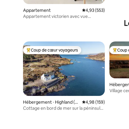
Appartement
Évaluation moyenne sur 
4,93 (553)
Appartement victorien avec vue
L
magnifique sur la mer
Coup de cœur voyageurs
Coup 
Coups de cœur voyageurs les plus appréciés
Coups de
Héberge
Village c
parking.
Hébergement ⋅ Highland (co
Évaluation moyenne sur 
4,98 (159)
uncil area)
Cottage en bord de mer sur la péninsule
d'Applecross