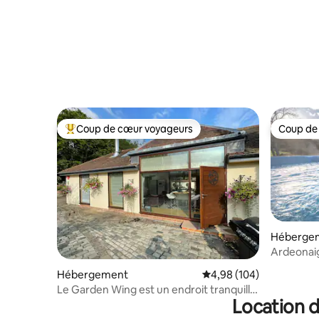
Coup de cœur voyageurs
Coup de
Coups de cœur voyageurs les plus appréciés
Coup de
Héberge
Ardeonaig
jeux
Hébergement
Évaluation moyenne sur 
4,98 (104)
Le Garden Wing est un endroit tranquille
Location d
très spécial