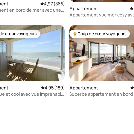
ment
Évaluation moyenne sur la base de 366 commen
4,97 (366)
la base de 588 commentaires : 4,92 sur 5
Appartement
É
ent en bord de mer avec une
Appartement vue mer cosy ave
nable sur la mer
et garage
de cœur voyageurs
Coup de cœur voyageurs
 cœur voyageurs les plus appréciés
Coups de cœur voyageurs les p
ment
Évaluation moyenne sur la base de 189 commen
4,95 (189)
Appartement
É
ue et cool avec vue imprenable
Superbe appartement en bord
de Wight
avec parking sécurisé