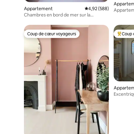
Apparte
Appartement
Évaluation moyenne sur 
4,92 (588)
Appartem
Chambres en bord de mer sur la
vue impre
Sunshine Coast.
Coup de cœur voyageurs
Coup 
Coup de cœur voyageurs
Coups de
Apparte
Excentriq
sur l'île 