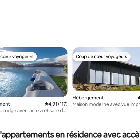
 cœur voyageurs
Coup de cœur voyageurs
 cœur voyageurs
Coup de cœur voyageurs
Hébergement
É
ment
Évaluation moyenne sur la base de 117 comme
4,91 (117)
Maison moderne avec vue imp
sur l'île d'Eigg
 Lodge avec jacuzzi et salle de
la base de 104 commentaires : 4,98 sur 5
'appartements en résidence avec accès