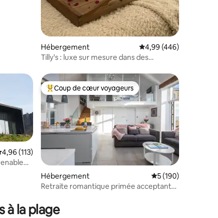
Hébergement
Évaluation moyenne sur
4,99 (446)
Tilly's : luxe sur mesure dans des
hectares de campagne
Coup de cœur voyageurs
Coups de cœur voyageurs les plus appréciés
valuation moyenne sur la base de 113 commentaires : 4,96 sur 5
4,96 (113)
ntaires : 4,91 sur 5
renable
Hébergement
Évaluation moyenne 
5 (190)
Retraite romantique primée acceptant
les chiens
 à la plage