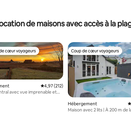
la base de 553 commentaires : 4,93 sur 5
ocation de maisons avec accès à la pla
de cœur voyageurs
Coup de cœur voyageurs
 cœur voyageurs les plus appréciés
Coup de cœur voyageurs
ment
Évaluation moyenne sur la base de 212 comme
4,97 (212)
entral avec vue imprenable et
la base de 159 commentaires : 4,98 sur 5
Hébergement
É
Maison avec 2 lits | À 200 m de l
Pub + Sentier côtier