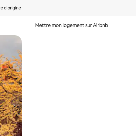
ue d'origine
Mettre mon logement sur Airbnb
sant glisser.