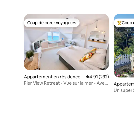
Coup de cœur voyageurs
Coup 
Coup de cœur voyageurs
Coups de
Appartement en résidence
Évaluation moyenne sur
4,91 (232)
Pier View Retreat - Vue sur la mer - Avec
Appartem
parking
Un super
chambre a