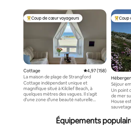
Coup de cœur voyageurs
Coup 
Coups de cœur voyageurs les plus appréciés
Coups de
Cottage
Évaluation moyenne sur
4,97 (158)
La maison de plage de Strangford
Héberge
Cottage indépendant unique et
Séjour em
magnifique situé à Kilclief Beach, à
The Watc
Un point 
quelques mètres des vagues. Il s'agit
de mer su
d'une zone d'une beauté naturelle
House est
exceptionnelle située près de
sauvetage
Strangford – profitez des sports
restaurés 
nautiques (en particulier de la natation),
pour lutt
Équipements populaire
de la marche, du vélo, de l'observation
travers le
des oiseaux, de la détente et de bien
caractéris