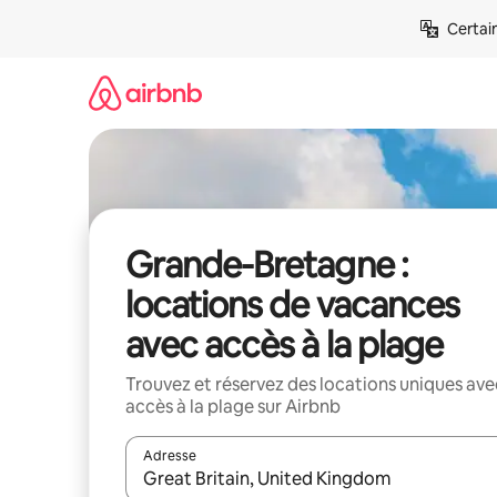
Aller
Certai
directement
au
contenu
Grande-Bretagne :
locations de vacances
avec accès à la plage
Trouvez et réservez des locations uniques ave
accès à la plage sur Airbnb
Adresse
Lorsque les résultats s'affichent, utilisez les flèc