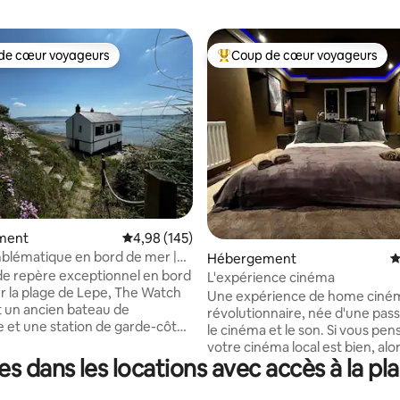
de cœur voyageurs
Coup de cœur voyageurs
 cœur voyageurs les plus appréciés
Coups de cœur voyageurs les p
 la base de 158 commentaires : 4,97 sur 5
ment
Évaluation moyenne sur la base de 145 commen
4,98 (145)
blématique en bord de mer |
Hébergement
É
h House, Lepe
de repère exceptionnel en bord
L'expérience cinéma
r la plage de Lepe, The Watch
Une expérience de home ciné
 un ancien bateau de
révolutionnaire, née d'une pas
 et une station de garde-côtes
le cinéma et le son. Si vous pe
avec amour, autrefois utilisés
votre cinéma local est bien, alor
er contre la contrebande à
s dans les locations avec accès à la p
vous faire une vraie surprise ! Vous
 Solent. Avec ses
bénéficiez du système audio s
tiques originales, sa cuisine
immersif complet « Reference 