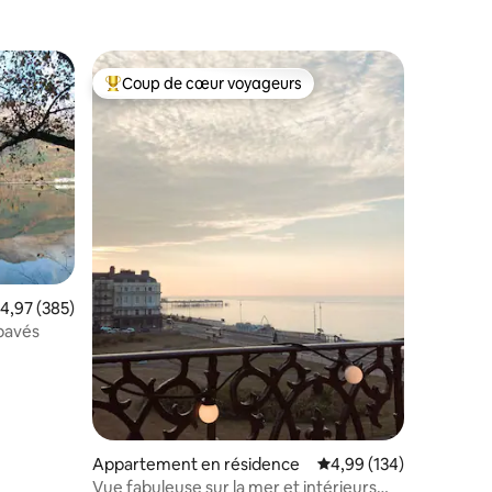
Coup de cœur voyageurs
lus appréciés
Coups de cœur voyageurs les plus appréciés
taires : 4,98 sur 5
valuation moyenne sur la base de 385 commentaires : 4,97 sur 5
4,97 (385)
pavés
Appartement en résidence
Évaluation moyenne sur
4,99 (134)
Vue fabuleuse sur la mer et intérieurs