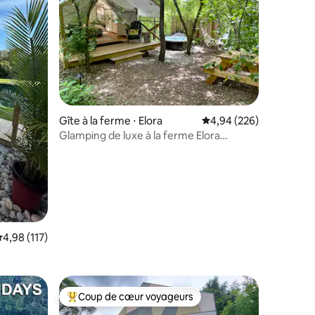
ntaires : 4,98 sur 5
Gîte à la ferme ⋅ Elora
Évaluation moyenne sur
4,94 (226)
Glamping de luxe à la ferme Elora
Sunflower - Tournesol
valuation moyenne sur la base de 117 commentaires : 4,98 sur 5
4,98 (117)
Coup de cœur voyageurs
Coups de cœur voyageurs les plus appréciés