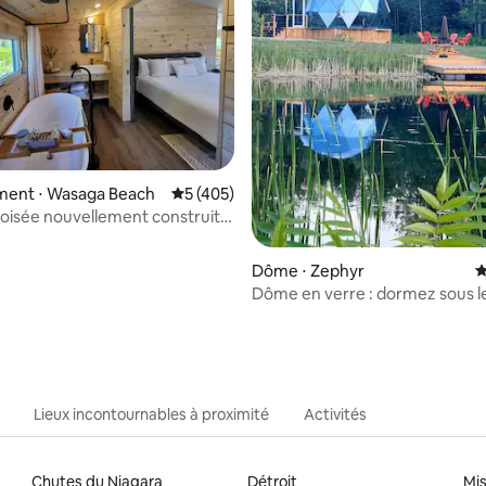
la base de 290 commentaires : 4,93 sur 5
ent ⋅ Wasaga Beach
Évaluation moyenne sur la base de 405 co
5 (405)
boisée nouvellement construite
scapade parfaite
Dôme ⋅ Zephyr
É
Dôme en verre : dormez sous le
(dimanches gratuits)
Lieux incontournables à proximité
Activités
Chutes du Niagara
Détroit
Mi