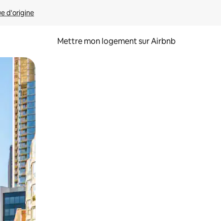
ue d'origine
Mettre mon logement sur Airbnb
sant glisser.