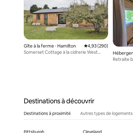
Gîte à la ferme ⋅ Hamilton
Évaluation moyenne sur 
4,93 (290)
Somerset Cottage à la cidrerie West
Hébergem
Avenue
Retraite 
- Votre e
Destinations à découvrir
Destinations à proximité
Autres types de logements
Pittsburgh
Cleveland