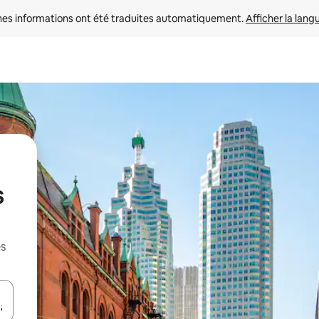
nes informations ont été traduites automatiquement. 
Afficher la lang
s
es
hes vers le haut et vers le bas pour les parcourir ou en appuyant et en fai