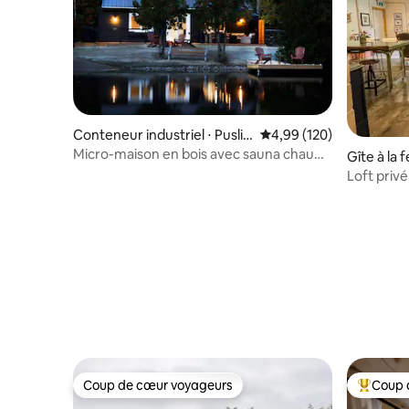
Conteneur industriel ⋅ Puslin
Évaluation moyenne sur 
4,99 (120)
ch
Micro-maison en bois avec sauna chauffé
Gîte à la
au bois
Loft priv
projecteu
Coup de cœur voyageurs
Coup 
Coup de cœur voyageurs
Coups de