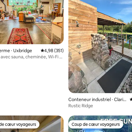
la base de 120 commentaires : 4,99 sur 5
 ferme ⋅ Uxbridge
Évaluation moyenne sur la base de 351 comme
4,98 (351)
é avec sauna, cheminée, Wi-Fi et
r
Conteneur industriel ⋅ Clarin
É
gton
Rustic Ridge
de cœur voyageurs
Coup de cœur voyageurs
 cœur voyageurs les plus appréciés
Coup de cœur voyageurs