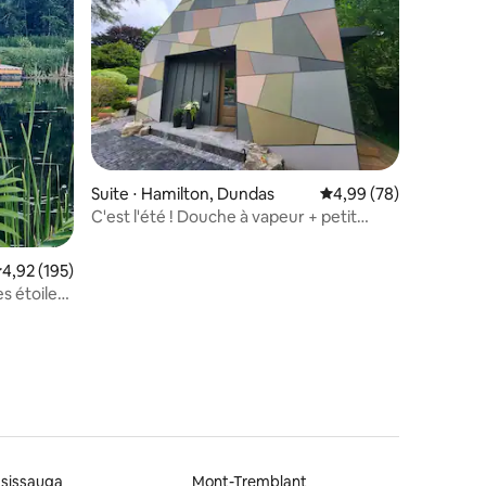
mmentaires : 5 sur 5
Suite ⋅ Hamilton, Dundas
Évaluation moyenne su
4,99 (78)
C'est l'été ! Douche à vapeur + petit
déjeuner + jacuzzi sur le toit
valuation moyenne sur la base de 195 commentaires : 4,92 sur 5
4,92 (195)
s étoiles
ssissauga
Mont-Tremblant