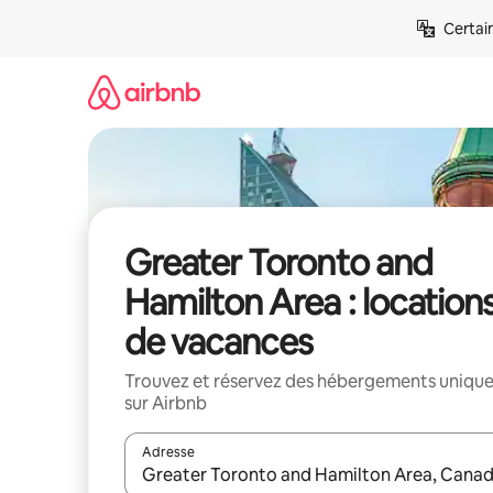
Aller
Certai
directement
au
contenu
Greater Toronto and
Hamilton Area : location
de vacances
Trouvez et réservez des hébergements uniqu
sur Airbnb
Adresse
Lorsque les résultats s'affichent, utilisez les flèc