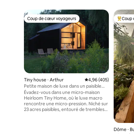
Coup de cœur voyageurs
Coup 
Coup de cœur voyageurs
Coups de
Tiny house ⋅ Arthur
Évaluation moyenne sur 
4,96 (405)
Petite maison de luxe dans un paisible
domaine de la campagne
Évadez-vous dans une micro-maison
Heirloom Tiny Home, où le luxe macro
rencontre une micro-pression. Niché sur
23 acres paisibles, entouré de trembles
et de forêts de pins, à seulement 10
minutes de la ville pittoresque d'Elora.
Réveillez-vous avec une vue sereine sur
Dôme ⋅ Bu
l'étang alors que les chevaux et les