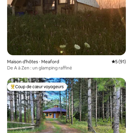
Maison d'hôtes ⋅ Meaford
Évaluation
5 (91)
De A à Zen : un glamping raffiné
Coup de cœur voyageurs
Coups de cœur voyageurs les plus appréciés