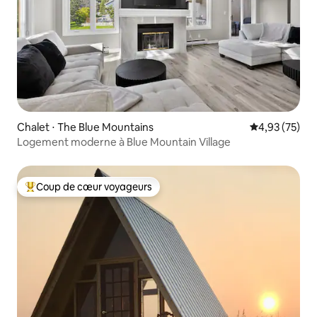
Chalet ⋅ The Blue Mountains
Évaluation mo
4,93 (75)
Logement moderne à Blue Mountain Village
Coup de cœur voyageurs
Coups de cœur voyageurs les plus appréciés