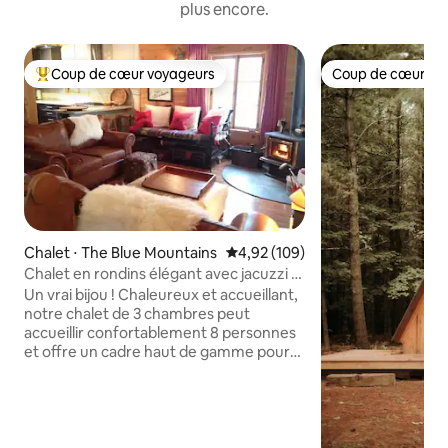
plus encore.
Coup de cœur voyageurs
Coup de cœur vo
Coups de cœur voyageurs les plus appréciés
Coup de cœur vo
Chalet ⋅ The Blue Mountains
Évaluation moyenne sur la base 
4,92 (109)
Chalet en rondins élégant avec jacuzzi à
quelques minutes du village
Un vrai bijou ! Chaleureux et accueillant,
notre chalet de 3 chambres peut
accueillir confortablement 8 personnes
et offre un cadre haut de gamme pour
votre escapade spéciale à Blue
Mountain. Décoré avec un mélange de
vintage et de moderne pour offrir le
meilleur confort, nous offrons un jacuzzi
pour 6 personnes sur notre terrasse