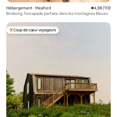
Hébergement ⋅ Meaford
Évaluation moy
4,98 (113)
Birdsong, l'escapade parfaite dans les montagnes Bleues
Coup de cœur voyageurs
Coups de cœur voyageurs les plus appréciés