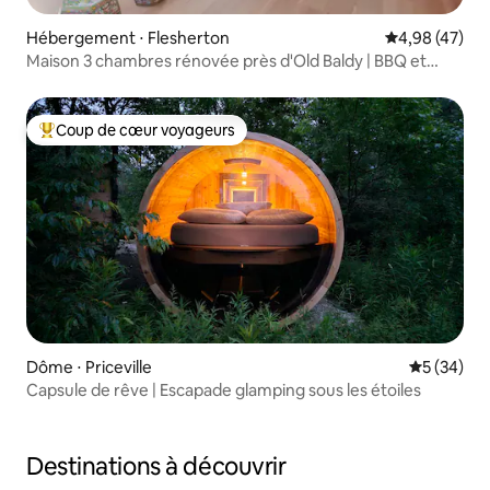
Hébergement ⋅ Flesherton
Évaluation mo
4,98 (47)
Maison 3 chambres rénovée près d'Old Baldy | BBQ et
jacuzzi
Coup de cœur voyageurs
Coups de cœur voyageurs les plus appréciés
Dôme ⋅ Priceville
Évaluation
5 (34)
Capsule de rêve | Escapade glamping sous les étoiles
Destinations à découvrir