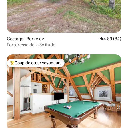
Cottage ⋅ Berkeley
Évaluation mo
4,89 (84)
Forteresse de la Solitude
Coup de cœur voyageurs
Coups de cœur voyageurs les plus appréciés