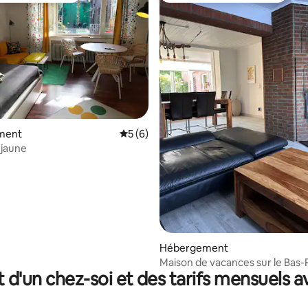
ment
Évaluation moyenne sur la base de 6 co
5 (6)
jaune
 la base de 32 commentaires : 4,84 sur 5
Hébergement
Maison de vacances sur le Bas-R
t d'un chez-soi et des tarifs mensuels 
sauna, billard et jardin