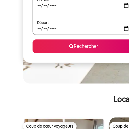
Départ
Rechercher
Loca
Coup de cœur voyageurs
Coup de
Coup de cœur voyageurs
Coup de