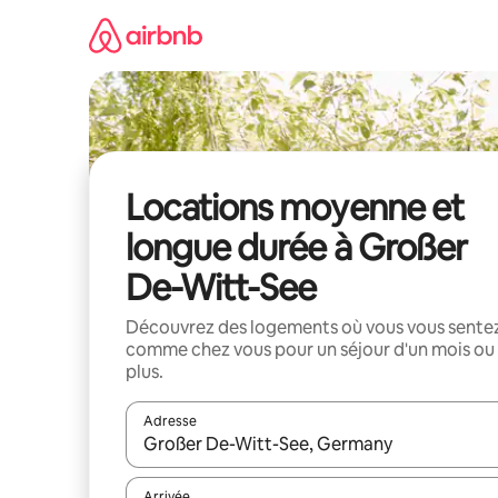
Aller
directement
au
contenu
Locations moyenne et
longue durée à Großer
De-Witt-See
Découvrez des logements où vous vous sente
comme chez vous pour un séjour d'un mois ou
plus.
Adresse
Lorsque les résultats s'affichent, utilisez les flèc
Arrivée