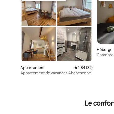
Héberge
Chambre 
Appartement
Évaluation moyenne sur
4,84 (32)
Appartement de vacances Abendsonne
Le confor