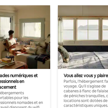
des numériques et
Vous allez vous y plaire
essionnels en
Parfois, l'hébergement fai
voyage. Qu'il s'agisse de
acement
cabanes à flanc de falais
hébergements
de péniches tranquilles, 
rtables pour les
locations sont dotées de
ssionnels nomades et en
caractéristiques uniques
ravail disposant du wifi