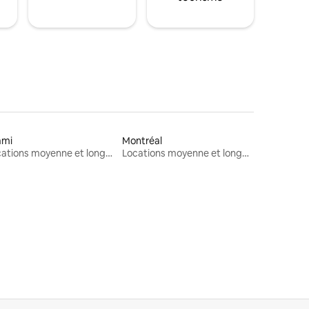
ami
Montréal
Locations moyenne et longue durée
Locations moyenne et longue durée