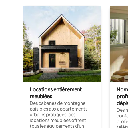
Locations entièrement
Noma
meublées
prof
dépl
Des cabanes de montagne
paisibles aux appartements
Des 
urbains pratiques, ces
confo
locations meublées offrent
profe
tous les équipements d'un
télét