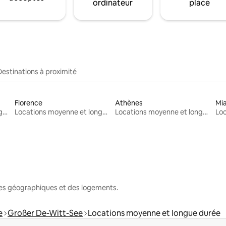
ordinateur
place
Destinations à proximité
Florence
Athènes
Mi
Locations moyenne et longue durée
Locations moyenne et longue durée
Locations moyenne et longue durée
nes géographiques et des logements.
e
Großer De-Witt-See
Locations moyenne et longue durée