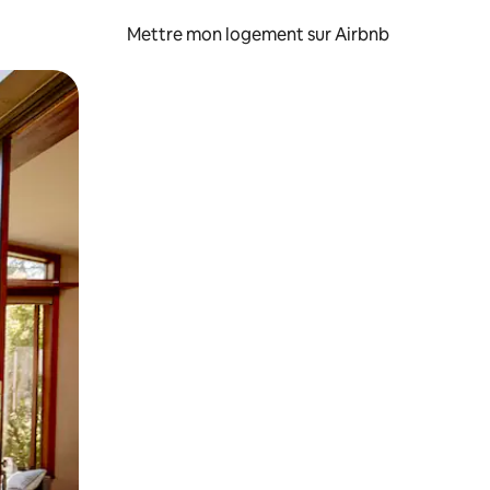
Mettre mon logement sur Airbnb
sant glisser.