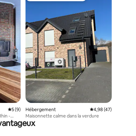
mmentaires : 5 sur 5
Évaluation moyenne sur la base de 9 commentaires : 5 sur 5
5 (9)
Hébergement
Évaluation moyenne su
4,98 (47)
hin -
Maisonnette calme dans la verdure
avantageux