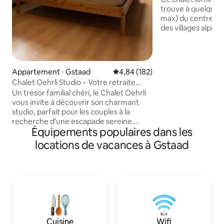
trouve à quelques 
max) du centre pié
des villages alpins
pour le sport, le s
restaurants et l'o
L'espace de 58 m²
traditionnel dispo
Appartement ⋅ Gstaad
Évaluation moyenne sur la base 
4,84 (182)
enveloppant de 30
Chalet Oehrli Studio – Votre retraite
impressionnantes. Le ski, le vélo et 
confortable à Gstaad
Un trésor familial chéri, le Chalet Oehrli
marche sont à pro
vous invite à découvrir son charmant
l'ambiance emblé
studio, parfait pour les couples à la
juste à côté. Deu
recherche d'une escapade sereine.
mécaniques sont 
Équipements populaires dans les
Nichée au cœur du pittoresque « Dörfli »
L'appartement es
de Gstaad, cette retraite non-fumeur
animaux de compa
locations de vacances à Gstaad
sans animaux de compagnie offre
intimité et confort. À quelques pas de la
promenade sans voiture de Gstaad,
vous profiterez d'un accès facile aux
boutiques, aux restaurants et à la gare
principale. Entourée de montagnes à
couper le souffle, la région est un havre
de paix pour le ski hivernal et la
Cuisine
Wifi