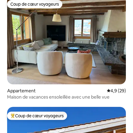
Coup de cœur voyageurs
Coup de cœur voyageurs
Appartement
Évaluation m
4,9 (29)
Maison de vacances ensoleillée avec une belle vue
Coup de cœur voyageurs
Coups de cœur voyageurs les plus appréciés