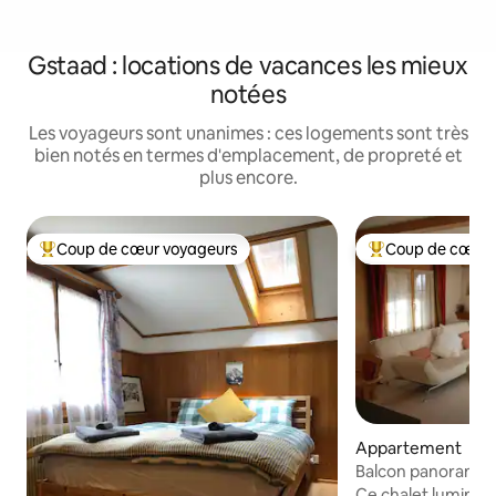
Gstaad : locations de vacances les mieux
notées
Les voyageurs sont unanimes : ces logements sont très
bien notés en termes d'emplacement, de propreté et
plus encore.
Coup de cœur voyageurs
Coup de cœur 
Coups de cœur voyageurs les plus appréciés
Coups de cœur vo
Appartement
Balcon panoramiq
sur les Alpes
Ce chalet lumineu