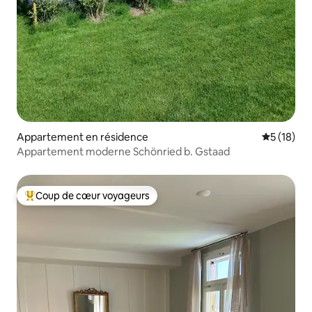
Appartement en résidence
Évaluation
5 (18)
Appartement moderne Schönried b. Gstaad
Coup de cœur voyageurs
Coups de cœur voyageurs les plus appréciés