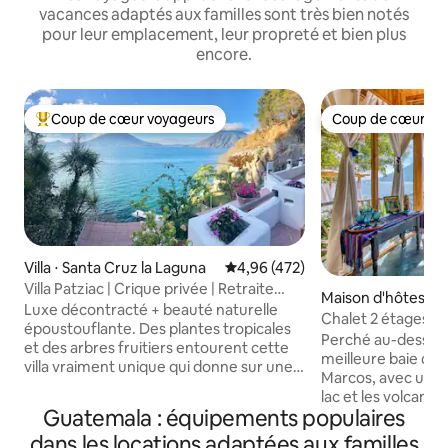
vacances adaptés aux familles sont très bien notés
pour leur emplacement, leur propreté et bien plus
encore.
Coup de cœur voyageurs
Coup de cœur vo
Coups de cœur voyageurs les plus appréciés
Coup de cœur vo
Villa ⋅ Santa Cruz la Laguna
Évaluation moyenne sur la base 
4,96 (472)
Villa Patziac | Crique privée | Retraite
Maison d'hôtes ⋅ 
sereine
Luxe décontracté + beauté naturelle
s La Laguna
Chalet 2 étages en
époustouflante. Des plantes tropicales
cuisine, sauna
Perché au-dessus d
et des arbres fruitiers entourent cette
meilleure baie de
villa vraiment unique qui donne sur une
Marcos, avec une 
crique privée où l'on peut se baigner, où
lac et les volcans, 
des falaises de 21 mètres plongent dans
Guatemala : équipements populaires
dispose d'un balc
une eau limpide et qui offre une vue
plage privée, d'un
dans les locations adaptées aux familles
spectaculaire sur le volcan. Profitez de la