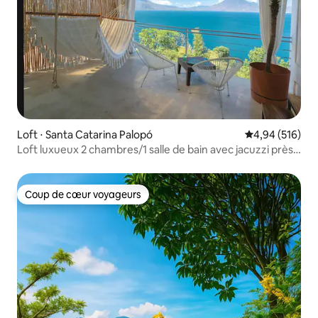
Loft ⋅ Santa Catarina Palopó
Évaluation moy
4,94 (516)
Loft luxueux 2 chambres/1 salle de bain avec jacuzzi près
de Pana
Coup de cœur voyageurs
Coup de cœur voyageurs