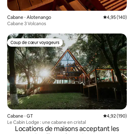
Cabane ⋅ Alotenango
Évaluation moy
4,95 (140)
Cabane 3 Volcanos
Coup de cœur voyageurs
Coup de cœur voyageurs
Cabane ⋅ GT
Évaluation moy
4,92 (190)
Le Cabin Lodge : une cabane en cristal
Locations de maisons acceptant les