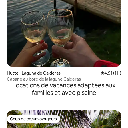
Hutte ⋅ Laguna de Calderas
Évaluation mo
4,91 (111)
Cabane au bord de la lagune Calderas
Locations de vacances adaptées aux
familles et avec piscine
Coup de cœur voyageurs
Coup de cœur voyageurs