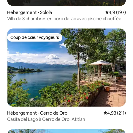
Hébergement ⋅ Sololá
Évaluation mo
4,9 (197)
Villa de 3 chambres en bord de lac avec piscine chauffée
et jacuzzi
Coup de cœur voyageurs
Coup de cœur voyageurs
Hébergement ⋅ Cerro de Oro
Évaluation moy
4,93 (211)
Casita del Lago à Cerro de Oro, Atitlan