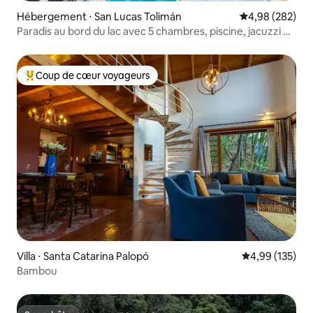
Hébergement ⋅ San Lucas Tolimán
Évaluation moy
4,98 (282)
Paradis au bord du lac avec 5 chambres, piscine, jacuzzi et
sauna
Coup de cœur voyageurs
Coups de cœur voyageurs les plus appréciés
Villa ⋅ Santa Catarina Palopó
Évaluation moy
4,99 (135)
Bambou