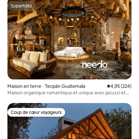
Superhôte
Superhôte
Maison en terre ⋅ Tecpán Guatemala
Évaluation moy
4,95 (224)
Maison organique romantique et unique avec jacuzzi et
sauna
Coup de cœur voyageurs
Coup de cœur voyageurs