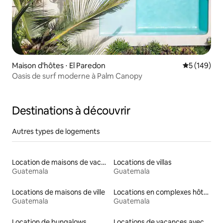
Maison d'hôtes ⋅ El Paredon
Évaluation 
5 (149)
Oasis de surf moderne à Palm Canopy
Destinations à découvrir
Autres types de logements
Location de maisons de vacances
Locations de villas
Guatemala
Guatemala
Locations de maisons de ville
Locations en complexes hôteliers
Guatemala
Guatemala
Location de bungalows
Locations de vacances avec piscine