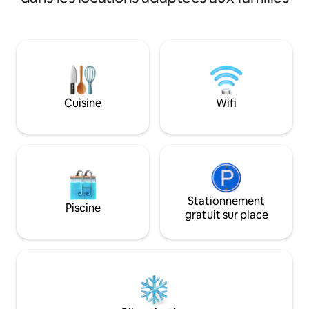
Et plus encore : p
vapeur du sauna, faites du paddle ou du
baignoire profonde
kayak, détendez-vous dans le jacuzzi
donnant sur le lac
extérieur ou faites un pique-nique avec
personnalisés. Vo
une pizza cuite au four en briques. Les
magnifique platef
espaces extérieurs sont nombreux pour
kayaks, du paddle,
prendre le soleil, se détendre, dîner en
massage/baignade
plein air et admirer les vues
cuisine extérieure
extraordinaires. Profitez du lac Atitlán
Cuisine
Wifi
réfrigérateur, caf
sous son meilleur jour. Chef privé
organisons le tran
disponible.
l'aéroport, des ma
encore.
Stationnement
Piscine
gratuit sur place