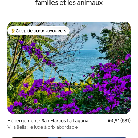
familles et les animaux
Coup de cœur voyageurs
Coups de cœur voyageurs les plus appréciés
Hébergement ⋅ San Marcos La Laguna
Évaluation moy
4,91 (581)
Villa Bella : le luxe à prix abordable