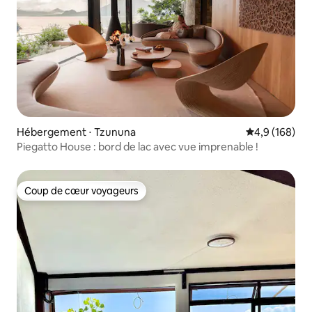
Hébergement ⋅ Tzununa
Évaluation mo
4,9 (168)
Piegatto House : bord de lac avec vue imprenable !
Coup de cœur voyageurs
Coup de cœur voyageurs