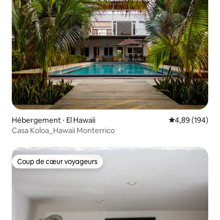
Hébergement ⋅ El Hawaii
Évaluation moy
4,89 (194)
Casa Koloa_Hawaii Monterrico
Coup de cœur voyageurs
Coup de cœur voyageurs