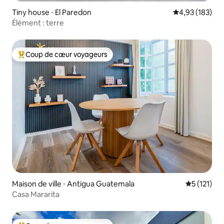
Tiny house ⋅ El Paredon
Évaluation moy
4,93 (183)
Élément : terre
Coup de cœur voyageurs
Coups de cœur voyageurs les plus appréciés
Maison de ville ⋅ Antigua Guatemala
Évaluation 
5 (121)
Casa Mararita