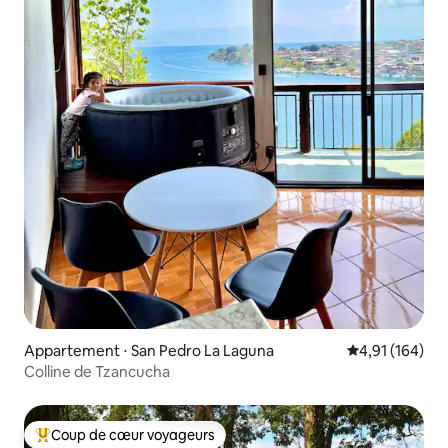
Appartement ⋅ San Pedro La Laguna
Évaluation moy
4,91 (164)
Colline de Tzancucha
Coup de cœur voyageurs
Coups de cœur voyageurs les plus appréciés