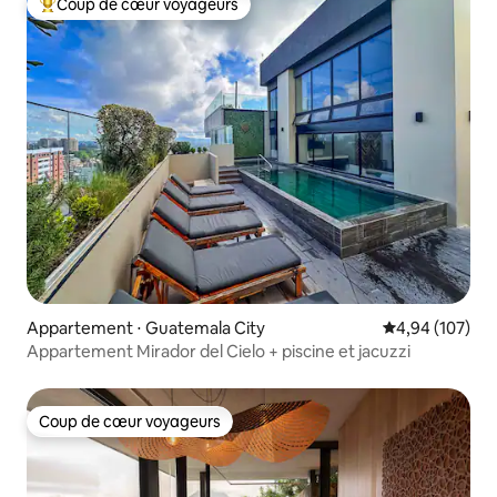
Coup de cœur voyageurs
Coups de cœur voyageurs les plus appréciés
Appartement ⋅ Guatemala City
Évaluation moy
4,94 (107)
Appartement Mirador del Cielo + piscine et jacuzzi
Coup de cœur voyageurs
Coup de cœur voyageurs