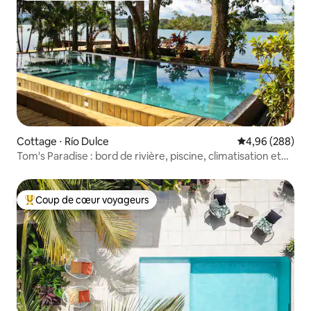
Cottage ⋅ Río Dulce
Évaluation moy
4,96 (288)
Tom's Paradise : bord de rivière, piscine, climatisation et
petit déjeuner
Coup de cœur voyageurs
Coups de cœur voyageurs les plus appréciés