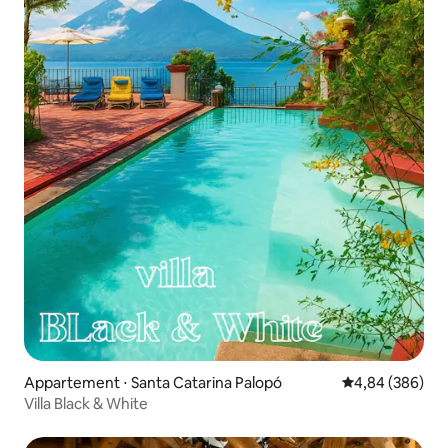
Appartement ⋅ Santa Catarina Palopó
Évaluation moy
4,84 (386)
Villa Black & White