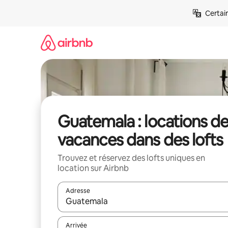
Aller
Certai
directement
au
contenu
Guatemala : locations d
vacances dans des lofts
Trouvez et réservez des lofts uniques en
location sur Airbnb
Adresse
Lorsque les résultats s'affichent, utilisez les flèc
Arrivée