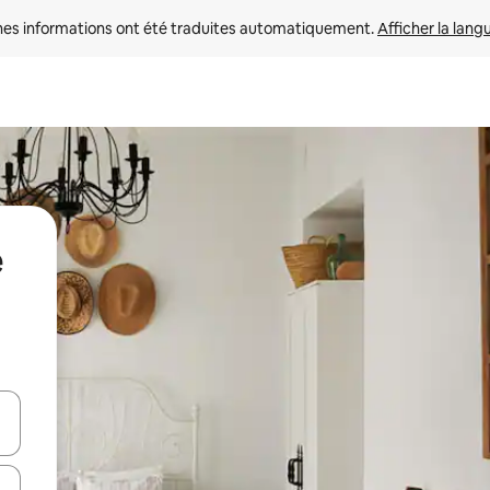
nes informations ont été traduites automatiquement. 
Afficher la lang
e
hes vers le haut et vers le bas pour les parcourir ou en appuyant et en fai