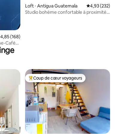
Loft ⋅ Antigua Guatemala
Évaluation moyenne sur
4,93 (232)
Studio bohème confortable à proximité
de Central Plaza
valuation moyenne sur la base de 168 commentaires : 4,85 sur 5
4,85 (168)
ine-Café-
linge
Coup de cœur voyageurs
Coups de cœur voyageurs les plus appréciés