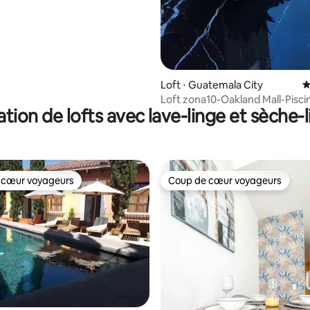
Loft ⋅ Guatemala City
É
Loft zona10-Oakland Mall-Pisc
tion de lofts avec lave-linge et sèche-
Gymnase
 cœur voyageurs
Coup de cœur voyageurs
 cœur voyageurs
Coup de cœur voyageurs
r la base de 261 commentaires : 4,8 sur 5