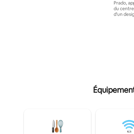
Prado, a
Le niveau supérieur du loft dispose d'un
du centre 
balcon spacieux avec un hamac
d'un desi
surdimensionné et des chaises Acapulco,
chaleureu
un salon, une salle à manger et une
Votre séj
cuisine entièrement équipée. Au niveau
une expér
inférieur du loft, vous trouverez deux
combinant 
chambres séparées par une pièce
lumière na
familiale. La chambre avant dispose de
dans un jo
deux lits jumeaux (qui peuvent être
et d'eau 
combinés pour faire un lit king-size) et de
bulle ext
fenêtres du sol au plafond. La chambre
découvrez
arrière dispose d'un lit Queen Size. Le
à partir d
niveau inférieur du loft dispose
comme ch
également d'une salle de bain spacieuse,
avec douche à effet pluie et beaucoup
Équipements
d'eau chaude. Les villages voisins de
Panajachel et Santa Catarina Palopo sont
accessibles à pied en 15 à 20 minutes
environ, ou en tuk-tuk (moto-taxi à trois
roues) en 5 minutes environ. Les autres
équipements comprennent : • Wi-Fi haut
débit • Télévision connectée avec
Netflix ; • Café gratuit, eau potable dans
un pichet de 5 gallons, huile d'olive,