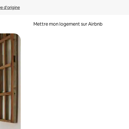
ue d'origine
Mettre mon logement sur Airbnb
sant glisser.