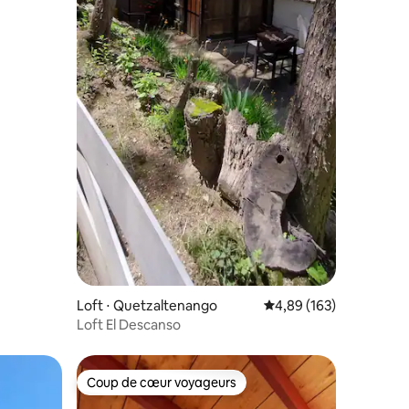
Loft ⋅ Quetzaltenango
Évaluation moyenne sur
4,89 (163)
Loft El Descanso
Coup de cœur voyageurs
Coup de cœur voyageurs