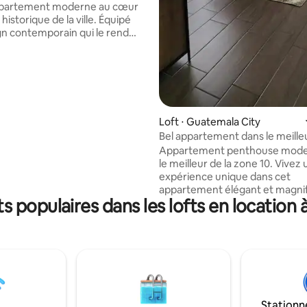
ppartement moderne au cœur
historique de la ville. Équipé
gn contemporain qui le rend
x, mignon et confortable.
our parfait si vous recherchez
ience authentique, en
histoire-culture. Éclairé par la
turelle, salon/salle à manger
li deck, bonne circulation d'air
Loft ⋅ Guatemala City
chaude, vous n'entendez pas la
Bel appartement dans le meilleu
érieure. Réservez maintenant et
Zone 10
 la magie du centre historique
Appartement penthouse mode
'un espace qui vous fera sentir
le meilleur de la zone 10. Vivez
ez vous.
expérience unique dans cet
appartement élégant et magni
 populaires dans les lofts en location
avec une vue spectaculaire, sit
dernier niveau. Profitez d'équ
haut de gamme tels que : jacuzzi
sport, bar de sport, zone comm
karaoké, fire pit lounge et bien 
encore. Parfait pour les dépla
professionnels ou les escapade
loisirs. À quelques pas des meil
Stationn
restaurants, cafés, centres