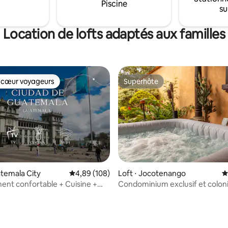
Piscine
su
commerciaux et de la vie noct
animée de l'une des zones les p
exclusives de la ville
Location de lofts adaptés aux familles
 cœur voyageurs
Superhôte
 cœur voyageurs
Superhôte
 la base de 141 commentaires : 4,87 sur 5
atemala City
Évaluation moyenne sur la base de 108 commen
4,89 (108)
Loft ⋅ Jocotenango
É
nt confortable + Cuisine +
Condominium exclusif et colonia
orking + TV à Guatemala City
privé