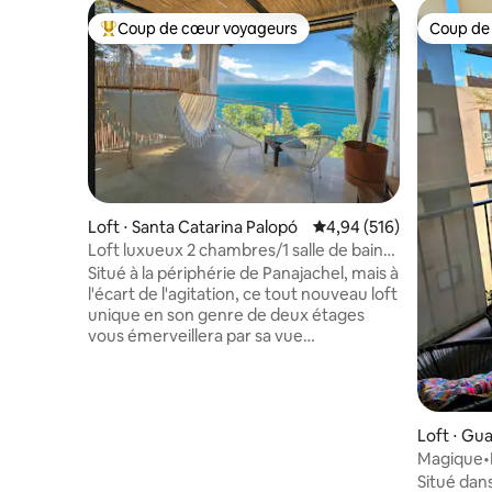
Coup de cœur voyageurs
Coup de
Coups de cœur voyageurs les plus appréciés
Coup de
Loft ⋅ Santa Catarina Palopó
Évaluation moyenne sur 
4,94 (516)
Loft luxueux 2 chambres/1 salle de bain
avec jacuzzi près de Pana
Situé à la périphérie de Panajachel, mais à
l'écart de l'agitation, ce tout nouveau loft
unique en son genre de deux étages
vous émerveillera par sa vue
panoramique à 180 degrés sur le lac
Atitlan et les villages environnants.
Profitez de la vue depuis presque tous
les coins de cette propriété, y compris le
Loft ⋅ Gu
jacuzzi situé sur une terrasse privée avec
Magique•P
un grand parasol rétractable et un
intérieur
Situé dan
ensemble de table et de chaises en teck.