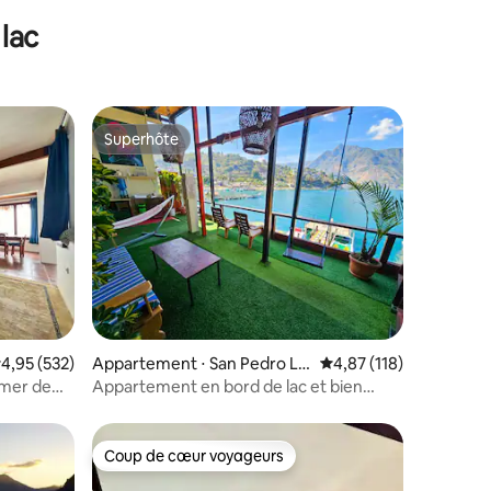
lac
Superhôte
Superhôte
ntaires : 4,85 sur 5
valuation moyenne sur la base de 532 commentaires : 4,95 sur 5
4,95 (532)
Appartement ⋅ San Pedro La
Évaluation moyenne sur
4,87 (118)
Laguna
 mer de
Appartement en bord de lac et bien
situé !
Coup de cœur voyageurs
Coup de cœur voyageurs