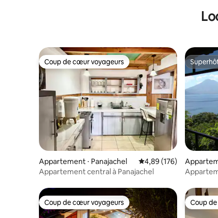
Lo
Coup de cœur voyageurs
Superhô
Coup de cœur voyageurs
Superhô
Appartement ⋅ Panajachel
Évaluation moyenne sur 
4,89 (176)
Apparteme
Laguna
Appartement central à Panajachel
Apparteme
immense
Coup de cœur voyageurs
Coup de
Coup de cœur voyageurs
Coup de