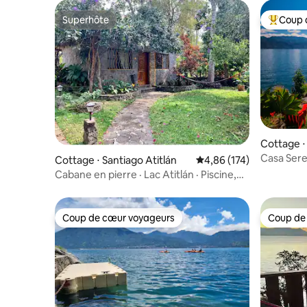
Superhôte
Coup 
Superhôte
Coups de
Cottage ⋅
na
Casa Sere
Cottage ⋅ Santiago Atitlán
Évaluation moyenne sur
4,86 (174)
Santa Cr
Cabane en pierre · Lac Atitlán · Piscine,
jacuzzi et kayaks
Coup de cœur voyageurs
Coup de
Coup de cœur voyageurs
Coup de