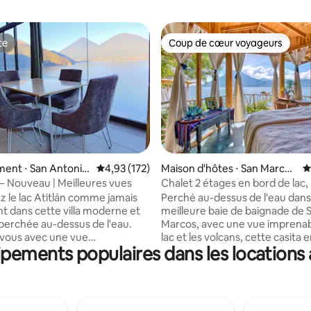
te
Coup de cœur voyageurs
te
Coup de cœur voyageurs
la base de 472 commentaires : 4,96 sur 5
ent ⋅ San Antonio
Évaluation moyenne sur la base de 172 comme
4,93 (172)
Maison d'hôtes ⋅ San Marcos
É
La Laguna
 – Nouveau | Meilleures vues
Chalet 2 étages en bord de lac,
cuisine, sauna
 le lac Atitlán comme jamais
Perché au-dessus de l'eau dans
t dans cette villa moderne et
meilleure baie de baignade de 
perchée au-dessus de l'eau.
Marcos, avec une vue imprenabl
-vous avec une vue
lac et les volcans, cette casita e
pements populaires dans les locations 
que, détendez-vous dans votre
dispose d'un balcon romantique
xtérieur privé ou détendez-vous
plage privée, d'un salon/burea
ace de vie extérieur sous les
Et plus encore : plongez dans 
Avec une cuisine entièrement
baignoire profonde sous le toit
n lit king size, une climatisation
donnant sur le lac, douche en 