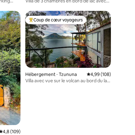
rking
Villa de 3 chambres en bord de lac avec
piscine chauffée et jacuzzi
Coup de cœur voyageurs
Coups de cœur voyageurs les plus appréciés
Hébergement ⋅ Tzununa
Évaluation moyenne sur
4,99 (108)
Villa avec vue sur le volcan au bord du lac
taires : 4,96 sur 5
(La Vista Maya)
Évaluation moyenne sur la base de 109 commentaires : 4,8 sur 5
4,8 (109)