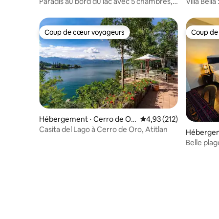
olimán
La Lagun
Paradis au bord du lac avec 5 chambres,
Villa Bella
piscine, jacuzzi et sauna
Coup de cœur voyageurs
Coup de
Coup de cœur voyageurs
Coup de
Hébergement ⋅ Cerro de Or
Évaluation moyenne sur
4,93 (212)
o
Casita del Lago à Cerro de Oro, Atitlan
Hébergem
a Laguna
Belle plag
Rosita