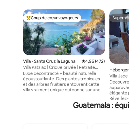
Coup de cœur voyageurs
Superhô
Coups de cœur voyageurs les plus appréciés
Superhô
Villa ⋅ Santa Cruz la Laguna
Évaluation moyenne sur 
4,96 (472)
Villa Patziac | Crique privée | Retraite
Hébergem
sereine
Luxe décontracté + beauté naturelle
Palopó
Villa Jade
époustouflante. Des plantes tropicales
Découvrez
et des arbres fruitiers entourent cette
auparavan
villa vraiment unique qui donne sur une
élégante 
crique privée où l'on peut se baigner, où
Réveillez
des falaises de 21 mètres plongent dans
Guatemala : équi
panorami
une eau limpide et qui offre une vue
jacuzzi e
spectaculaire sur le volcan. Profitez de la
dans l'esp
vapeur du sauna, faites du paddle ou du
étoiles. 
kayak, détendez-vous dans le jacuzzi
équipée, u
extérieur ou faites un pique-nique avec