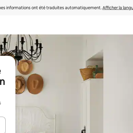
nes informations ont été traduites automatiquement. 
Afficher la lang
e
un
s
hes vers le haut et vers le bas pour les parcourir ou en appuyant et en fai