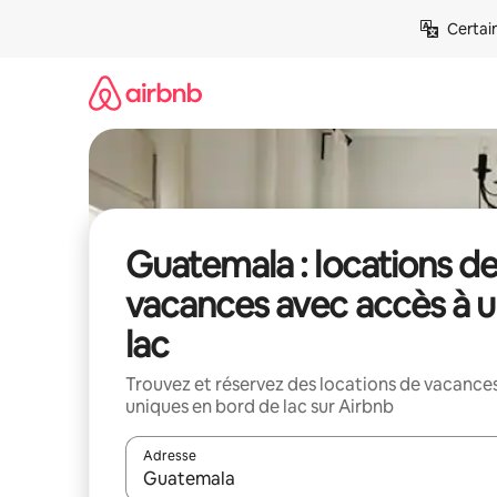
Aller
Certai
directement
au
contenu
Guatemala : locations d
vacances avec accès à 
lac
Trouvez et réservez des locations de vacance
uniques en bord de lac sur Airbnb
Adresse
Lorsque les résultats s'affichent, utilisez les flèc