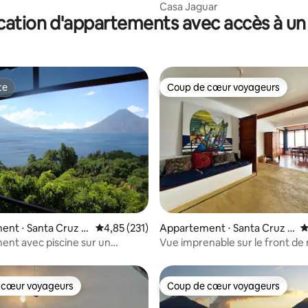
Casa Jaguar
cation d'appartements avec accès à un 
te
Coup de cœur voyageurs
te
Coup de cœur voyageurs
la base de 176 commentaires : 4,89 sur 5
nt ⋅ Santa Cruz la
Évaluation moyenne sur la base de 231 comme
4,85 (231)
Appartement ⋅ Santa Cruz la
É
Laguna
nt avec piscine sur un
Vue imprenable sur le front de
 domaine
Cliffside
 cœur voyageurs
Coup de cœur voyageurs
 cœur voyageurs
Coup de cœur voyageurs