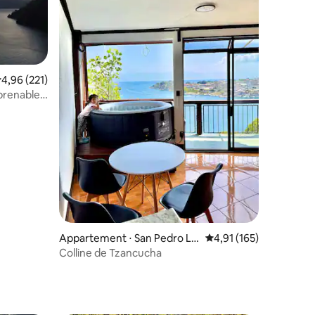
valuation moyenne sur la base de 221 commentaires : 4,96 sur 5
4,96 (221)
prenable,
taires : 4,84 sur 5
Appartement ⋅ San Pedro La
Évaluation moyenne sur
4,91 (165)
Laguna
Colline de Tzancucha