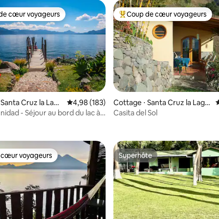
de cœur voyageurs
Coup de cœur voyageurs
 cœur voyageurs les plus appréciés
Coups de cœur voyageurs les p
 Santa Cruz la Lagu
Évaluation moyenne sur la base de 183 commen
4,98 (183)
Cottage ⋅ Santa Cruz la Lagu
É
na
nidad - Séjour au bord du lac à
Casita del Sol
 la base de 174 commentaires : 4,86 sur 5
uz
 cœur voyageurs
Superhôte
 cœur voyageurs
Superhôte