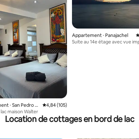
Appartement ⋅ Panajachel
É
Suite au 14e étage avec vue im
la base de 235 commentaires : 4,89 sur 5
pas de frais de ménage
nt ⋅ San Pedro La
Évaluation moyenne sur la base de 105 commen
4,84 (105)
 lac maison Walter
Location de cottages en bord de lac