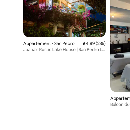
Appartement ⋅ San Pedro La
Évaluation moyenne sur 
4,89 (235)
Laguna
Juana's Rustic Lake House | San Pedro La
Laguna
Apparteme
Laguna
Balcon du