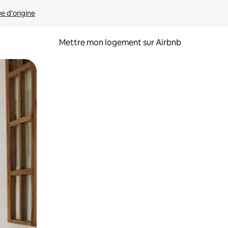
ue d'origine
Mettre mon logement sur Airbnb
sant glisser.