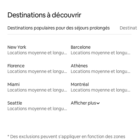
Destinations à découvrir
Destinations populaires pour des séjours prolongés
Destinati
New York
Barcelone
Locations moyenne et longue durée
Locations moyenne et longue durée
Florence
Athènes
Locations moyenne et longue durée
Locations moyenne et longue durée
Miami
Montréal
Locations moyenne et longue durée
Locations moyenne et longue durée
Seattle
Afficher plus
Locations moyenne et longue durée
* Des exclusions peuvent s'appliquer en fonction des zones