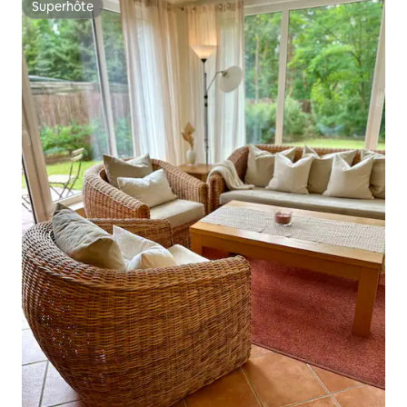
Superhôte
Superhôte