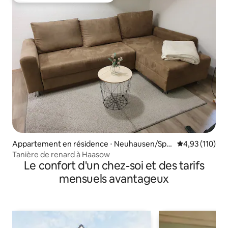
Appartement en résidence ⋅ Neuhausen/Spr
Évaluation moy
4,93 (110)
ee
Tanière de renard à Haasow
Le confort d'un chez-soi et des tarifs
mensuels avantageux