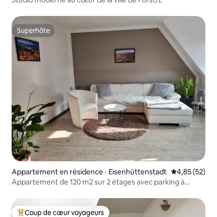
Superhôte
Superhôte
Appartement en résidence ⋅ Eisenhüttenstadt
Évaluation mo
4,85 (52)
Appartement de 120 m2 sur 2 étages avec parking à
proximité de la ville
Coup de cœur voyageurs
Coups de cœur voyageurs les plus appréciés