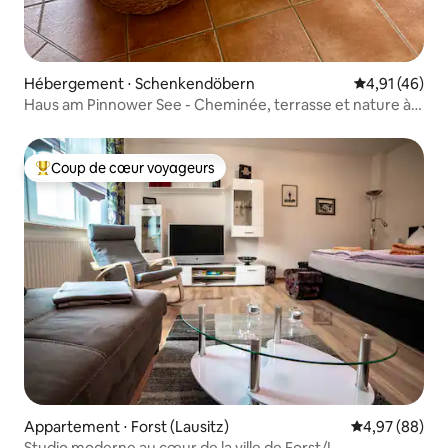
Hébergement ⋅ Schenkendöbern
Évaluation mo
4,91 (46)
Haus am Pinnower See - Cheminée, terrasse et nature à
l'état pur
Coup de cœur voyageurs
Coups de cœur voyageurs les plus appréciés
Appartement ⋅ Forst (Lausitz)
Évaluation mo
4,97 (88)
Studio moderne au cœur de la ville de Forst/L