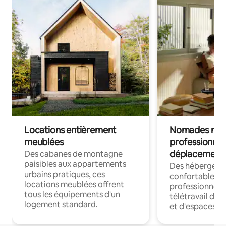
Locations entièrement
Nomades num
meublées
professionnel
déplacement
Des cabanes de montagne
paisibles aux appartements
Des hébergem
urbains pratiques, ces
confortables p
locations meublées offrent
professionnels
tous les équipements d'un
télétravail dis
logement standard.
et d'espaces de