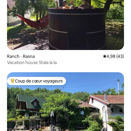
Ranch ⋅ Rasna
Évaluation mo
4,98 (43)
Vacation house Stala la la
Coup de cœur voyageurs
Coups de cœur voyageurs les plus appréciés