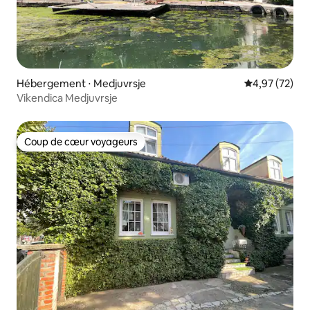
Hébergement ⋅ Medjuvrsje
Évaluation mo
4,97 (72)
Vikendica Medjuvrsje
Coup de cœur voyageurs
Coup de cœur voyageurs