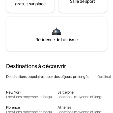
Salle de sport
gratuit sur place
Résidence de tourisme
Destinations à découvrir
Destinations populaires pour des séjours prolongés
Destinati
New York
Barcelone
Locations moyenne et longue durée
Locations moyenne et longue durée
Florence
Athènes
Locations moyenne et longue durée
Locations moyenne et longue durée