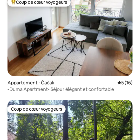
Coup de cœur voyageurs
Coups de cœur voyageurs les plus appréciés
Appartement ⋅ Čačak
Évaluation
5 (16)
-Duma Apartment- Séjour élégant et confortable
Coup de cœur voyageurs
Coup de cœur voyageurs