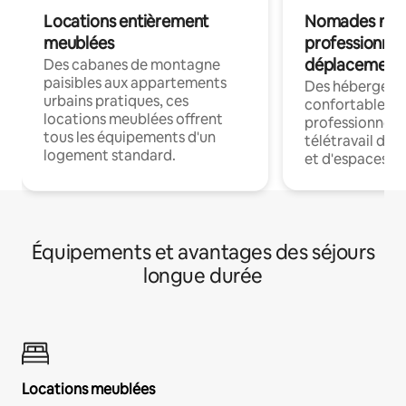
Locations entièrement
Nomades num
meublées
professionnel
déplacement
Des cabanes de montagne
paisibles aux appartements
Des hébergem
urbains pratiques, ces
confortables p
locations meublées offrent
professionnels
tous les équipements d'un
télétravail dis
logement standard.
et d'espaces de
Équipements et avantages des séjours
longue durée
Locations meublées