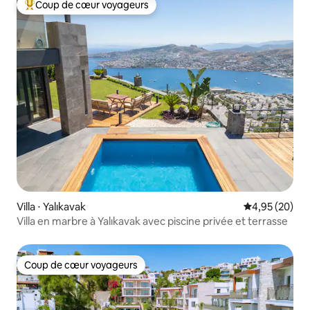
Coup de cœur voyageurs
Coups de cœur voyageurs les plus appréciés
Villa ⋅ Yalıkavak
Évaluation mo
4,95 (20)
Villa en marbre à Yalıkavak avec piscine privée et terrasse
Coup de cœur voyageurs
Coup de cœur voyageurs