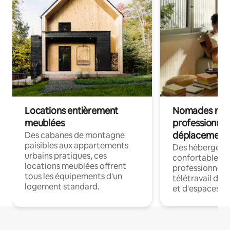
Locations entièrement
Nomades num
meublées
professionnel
déplacement
Des cabanes de montagne
paisibles aux appartements
Des hébergem
urbains pratiques, ces
confortables p
locations meublées offrent
professionnels
tous les équipements d'un
télétravail dis
logement standard.
et d'espaces de