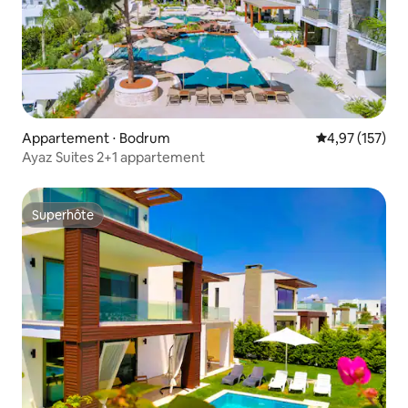
Appartement ⋅ Bodrum
Évaluation moy
4,97 (157)
Ayaz Suites 2+1 appartement
Superhôte
Superhôte