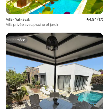
Villa ⋅ Yalıkavak
Évaluation mo
4,94 (17)
Villa privée avec piscine et jardin
Superhôte
Superhôte