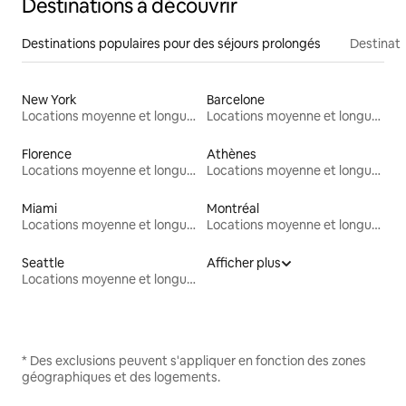
Destinations à découvrir
Destinations populaires pour des séjours prolongés
Destinati
New York
Barcelone
Locations moyenne et longue durée
Locations moyenne et longue durée
Florence
Athènes
Locations moyenne et longue durée
Locations moyenne et longue durée
Miami
Montréal
Locations moyenne et longue durée
Locations moyenne et longue durée
Seattle
Afficher plus
Locations moyenne et longue durée
* Des exclusions peuvent s'appliquer en fonction des zones
géographiques et des logements.