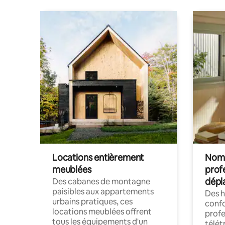
Locations entièrement
Noma
meublées
prof
dépl
Des cabanes de montagne
paisibles aux appartements
Des 
urbains pratiques, ces
confo
locations meublées offrent
profe
tous les équipements d'un
télét