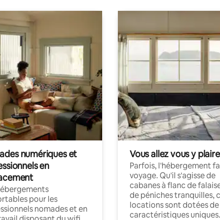
des numériques et
Vous allez vous y plaire
essionnels en
Parfois, l'hébergement fai
voyage. Qu'il s'agisse de
acement
cabanes à flanc de falais
hébergements
de péniches tranquilles, 
rtables pour les
locations sont dotées de
ssionnels nomades et en
caractéristiques uniques
ravail disposant du wifi