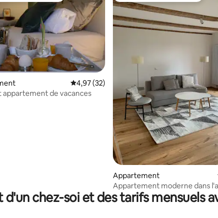
ment
Évaluation moyenne sur la base de 32 comme
4,97 (32)
 appartement de vacances
r la base de 13 commentaires : 4,92 sur 5
Appartement
Appartement moderne dans l'
t d'un chez-soi et des tarifs mensuels 
ferme (II) - Nouveau !