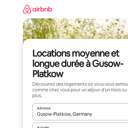
Aller
directement
au
contenu
Locations moyenne et
longue durée à Gusow-
Platkow
Découvrez des logements où vous vous sente
comme chez vous pour un séjour d'un mois ou
plus.
Adresse
Lorsque les résultats s'affichent, utilisez les flèc
Arrivée