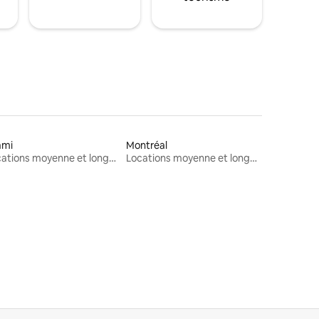
ami
Montréal
Locations moyenne et longue durée
Locations moyenne et longue durée