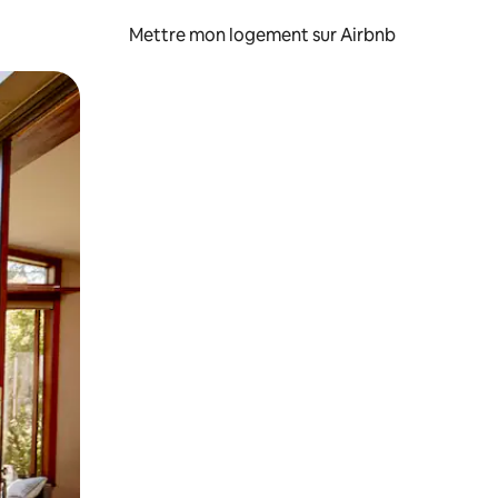
Mettre mon logement sur Airbnb
sant glisser.