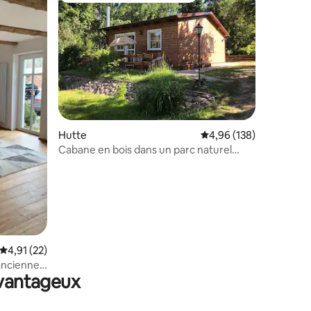
ntaires : 4,97 sur 5
Hutte
Évaluation moyenne sur
4,96 (138)
Cabane en bois dans un parc naturel
idyllique
Évaluation moyenne sur la base de 22 commentaires : 4,91 sur 5
4,91 (22)
ancienne
avantageux