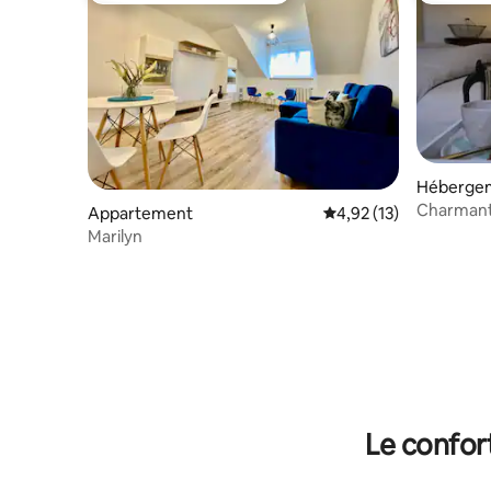
Héberge
Charmant
Appartement
Évaluation moyenne su
4,92 (13)
Marilyn
Le confor