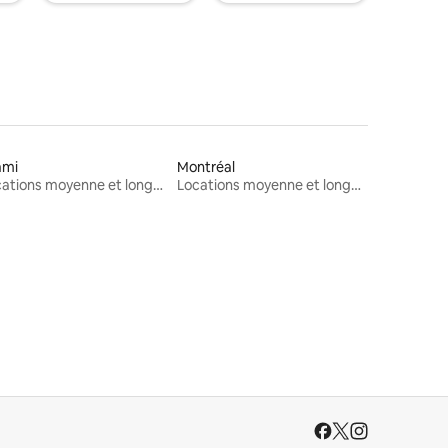
ami
Montréal
Locations moyenne et longue durée
Locations moyenne et longue durée