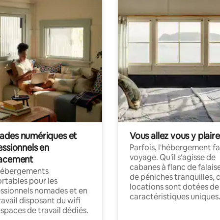
des numériques et
Vous allez vous y plaire
essionnels en
Parfois, l'hébergement fai
voyage. Qu'il s'agisse de
acement
cabanes à flanc de falais
hébergements
de péniches tranquilles, 
rtables pour les
locations sont dotées de
ssionnels nomades et en
caractéristiques uniques
ravail disposant du wifi
espaces de travail dédiés.