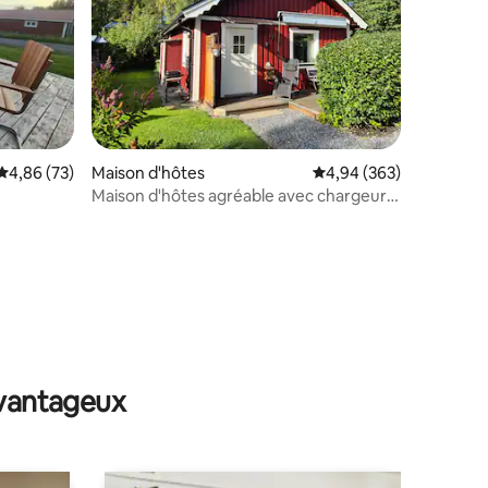
taires : 4,96 sur 5
Évaluation moyenne sur la base de 73 commentaires : 4,86 sur 5
4,86 (73)
Maison d'hôtes
Évaluation moyenne sur
4,94 (363)
Maison d'hôtes agréable avec chargeur
de voiture électrique près d'Östersund
avantageux