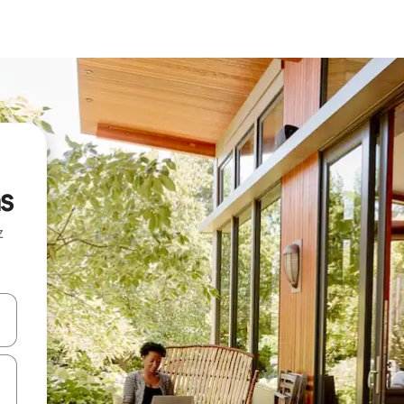
s
z
hes vers le haut et vers le bas pour les parcourir ou en appuyant et en fai