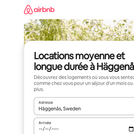
Aller
directement
au
contenu
Locations moyenne et
longue durée à Häggenå
Découvrez des logements où vous vous sente
comme chez vous pour un séjour d'un mois ou
plus.
Adresse
Lorsque les résultats s'affichent, utilisez les flèc
Arrivée