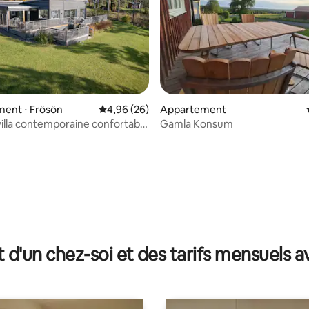
ent ⋅ Frösön
Évaluation moyenne sur la base de 26 commen
4,96 (26)
Appartement
illa contemporaine confortable
Gamla Konsum
e l'eau
la base de 207 commentaires : 4,93 sur 5
t d'un chez-soi et des tarifs mensuels 