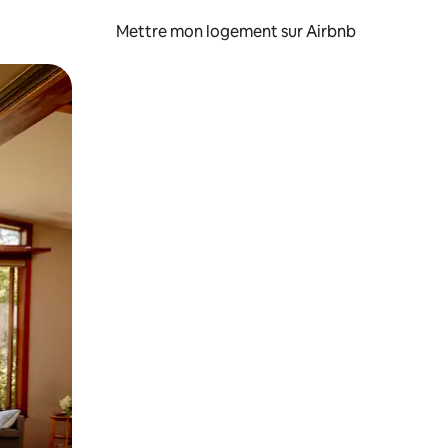
Mettre mon logement sur Airbnb
sant glisser.