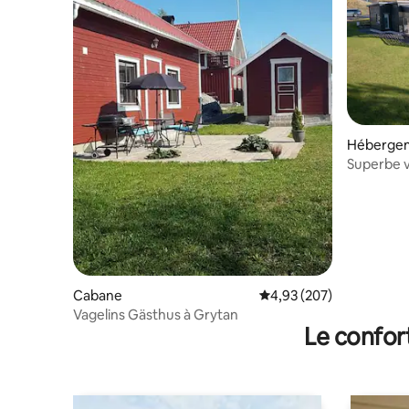
Hébergem
Superbe v
au bord d
Cabane
Évaluation moyenne sur 
4,93 (207)
Vagelins Gästhus à Grytan
Le confor