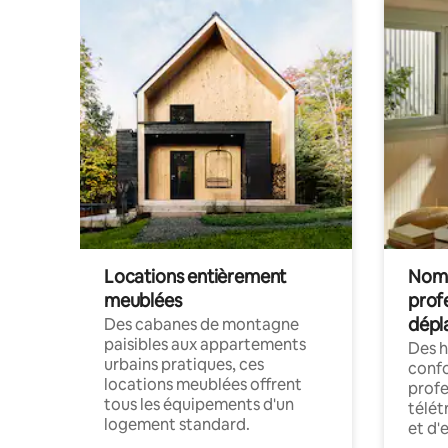
Locations entièrement
Noma
meublées
prof
dépl
Des cabanes de montagne
paisibles aux appartements
Des 
urbains pratiques, ces
confo
locations meublées offrent
profe
tous les équipements d'un
télét
logement standard.
et d'