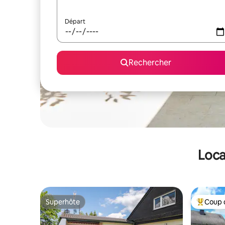
Départ
Rechercher
Loca
Superhôte
Coup 
Superhôte
Coups de