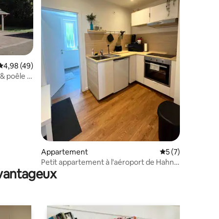
mmentaires : 5 sur 5
Évaluation moyenne sur la base de 49 commentaires : 4,98 sur 5
4,98 (49)
& poêle à
Appartement
Évaluation moyenn
5 (7)
Petit appartement à l'aéroport de Hahn
avantageux
(I)