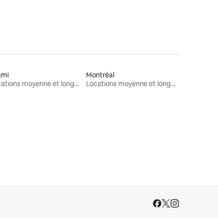
ami
Montréal
Locations moyenne et longue durée
Locations moyenne et longue durée