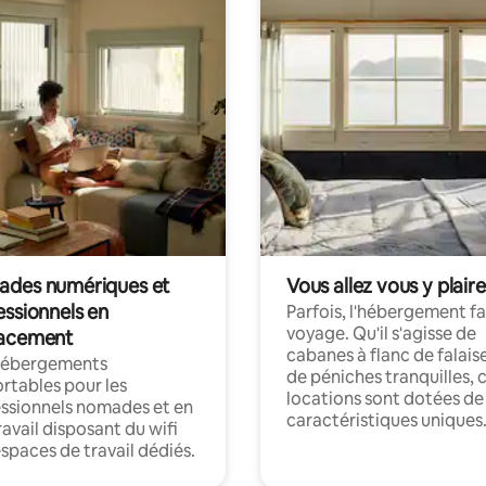
des numériques et
Vous allez vous y plaire
essionnels en
Parfois, l'hébergement fai
voyage. Qu'il s'agisse de
acement
cabanes à flanc de falais
hébergements
de péniches tranquilles, 
rtables pour les
locations sont dotées de
ssionnels nomades et en
caractéristiques uniques
ravail disposant du wifi
espaces de travail dédiés.