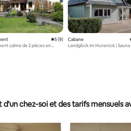
 la base de 24 commentaires : 4,92 sur 5
ment
Évaluation moyenne sur la base de 9 co
5 (9)
Cabane
ent calme de 2 pièces en
Landglück im Hunsrück | Sauna 
e forêt avec jardin
pellets
t d'un chez-soi et des tarifs mensuels 