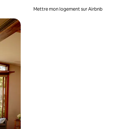
Mettre mon logement sur Airbnb
sant glisser.