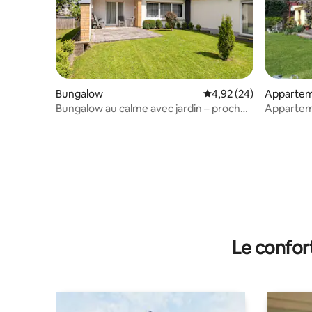
Bungalow
Évaluation moyenne sur
4,92 (24)
Apparte
Bungalow au calme avec jardin – proche
Appartem
de l'aéroport de Hahn
bordure d
Le confor