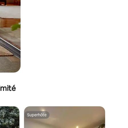
imité
Superhôte
Superhôte