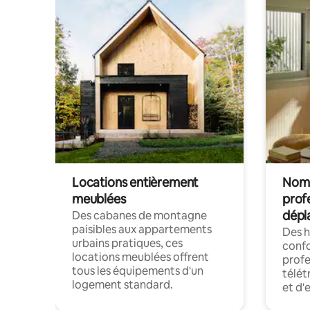
Locations entièrement
Noma
meublées
prof
dépl
Des cabanes de montagne
paisibles aux appartements
Des 
urbains pratiques, ces
confo
locations meublées offrent
profe
tous les équipements d'un
télét
logement standard.
et d'