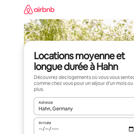
Aller
directement
au
contenu
Locations moyenne et
longue durée à Hahn
Découvrez des logements où vous vous sente
comme chez vous pour un séjour d'un mois ou
plus.
Adresse
Lorsque les résultats s'affichent, utilisez les flèc
Arrivée