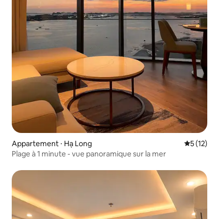
Appartement ⋅ Hạ Long
Évaluation
5 (12)
Plage à 1 minute - vue panoramique sur la mer