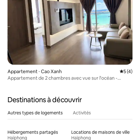
Appartement ⋅ Cao Xanh
Évaluatio
5 (4)
Appartement de 2 chambres avec vue sur l'océan -
admirez les feux d'artifice depuis votre chambre
Destinations à découvrir
Autres types de logements
Activités
Hébergements partagés
Locations de maisons de ville
Haïphong
Haïphong