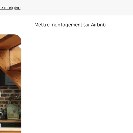
ue d'origine
Mettre mon logement sur Airbnb
sant glisser.