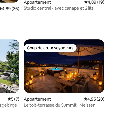
Appartement
Évaluation moyenne su
4,89 (19)
Studio central - avec canapé et 2 lits
Évaluation moyenne sur la base de 36 commentaires : 4,89 sur 5
4,89 (36)
simples
Coup de cœur voyageurs
Coup de cœur voyageurs
Évaluation moyenne sur la base de 7 commentaires : 5 sur 5
5 (7)
Appartement
Évaluation moyenne su
4,95 (20)
zgebirge
Le toit-terrasse du Summit | Meissen
luxe et style