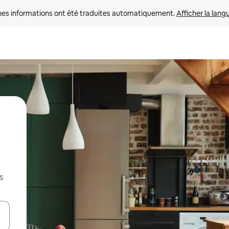
nes informations ont été traduites automatiquement. 
Afficher la lang
s
hes vers le haut et vers le bas pour les parcourir ou en appuyant et en fai