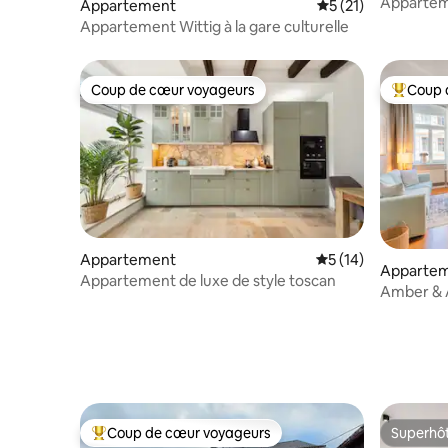
Apparteme
Appartement
Évaluation moyenne
5 (21)
balcon
Appartement Wittig à la gare culturelle
Coup de cœur voyageurs
Coup 
Coup de cœur voyageurs
Coups de
Appartement
Évaluation moyenne
5 (14)
Apparte
Appartement de luxe de style toscan
Amber & Ai
parking
Coup de cœur voyageurs
Superhô
Coups de cœur voyageurs les plus appréciés
Superhô