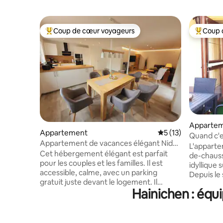
Coup de cœur voyageurs
Coup 
Coups de cœur voyageurs les plus appréciés
Coups de
Apparte
Appartement
Évaluation moyenne
5 (13)
Quand c'e
Appartement de vacances élégant Nid
L'apparte
d'oiseau
Cet hébergement élégant est parfait
de-chauss
pour les couples et les familles. Il est
idyllique 
accessible, calme, avec un parking
Depuis le 
gratuit juste devant le logement. Il
terrasse . Vous marchez 15 min à travers
Hainichen : équ
dispose également du chauffage au sol,
les vignes
d'un lit à ressorts, d'une cheminée, d'une
Seußlitz. 
télévision intelligente, d'une connexion
seulement 400 m. Plac
Wi-Fi, d'une protection contre les
pour les v