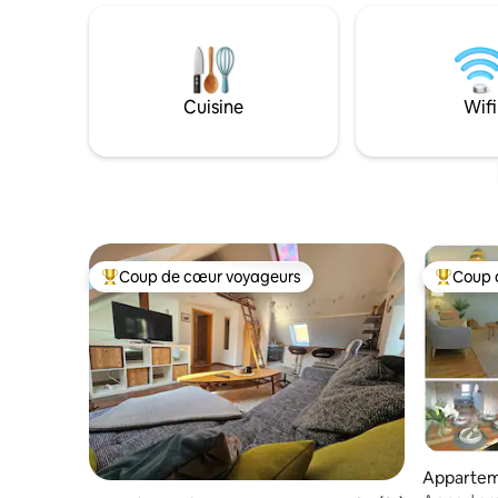
insectes à la fenêtre et d'une cuisine qui
2 vélos sont grat
ne laisse rien à désirer. La région est
également
idéale pour la randonnée et le vélo. En
vélos et d
voiture, on peut rejoindre la capitale
Moritzbur
culturelle de Chemnitz, les châteaux
superbes 
Cuisine
Wifi
d'Augustusburg et de Lichtenwalde en
10 minutes environ.
Coup de cœur voyageurs
Coup 
Coups de cœur voyageurs les plus appréciés
Coups de
Apparte