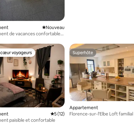
ment
Nouvel hébergement
Nouveau
ent de vacances confortable
ndroit calme
 cœur voyageurs
Superhôte
 cœur voyageurs
Superhôte
 la base de 29 commentaires : 4,93 sur 5
Appartement
Florence-sur-l'Elbe Loft familial
ment
Évaluation moyenne sur la base de 12 co
5 (12)
nt paisible et confortable