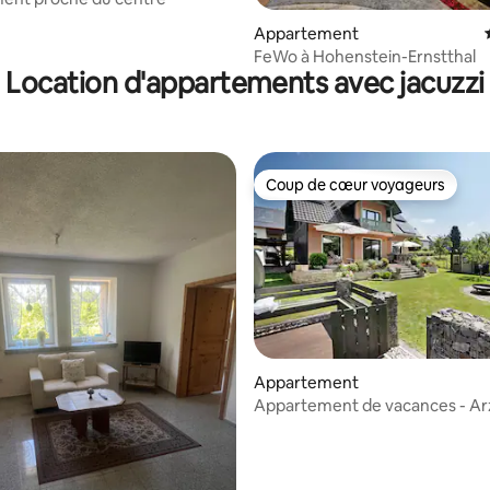
 sur la base de 13 commentaires : 5 sur 5
Appartement
FeWo à Hohenstein-Ernstthal
Location d'appartements avec jacuzzi
Coup de cœur voyageurs
Coup de cœur voyageurs
Appartement
 la base de 30 commentaires : 4,93 sur 5
Appartement de vacances - Ar