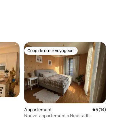
Coup de cœur voyageurs
Coup de cœur voyageurs
mmentaires : 5 sur 5
Appartement
Évaluation moyenne
5 (14)
Nouvel appartement à Neustadt
Dresden