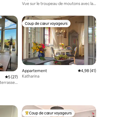
Vue sur le troupeau de moutons avec lac
de baignade naturel
Coup de cœur voyageurs
lus appréciés
Coup de cœur voyageurs
mmentaires : 5 sur 5
Appartement
Évaluation moyenne su
4,98 (41)
Katharina
Évaluation moyenne sur la base de 27 commentaires : 5 sur 5
5 (27)
terrasse
Coup de cœur voyageurs
lus appréciés
Coups de cœur voyageurs les plus appréciés