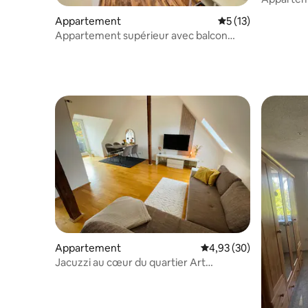
Appartement
Évaluation moyenne
5 (13)
Appartement supérieur avec balcon
privé et parking
Appartement
Évaluation moyenne sur
4,93 (30)
Jacuzzi au cœur du quartier Art
Nouveau