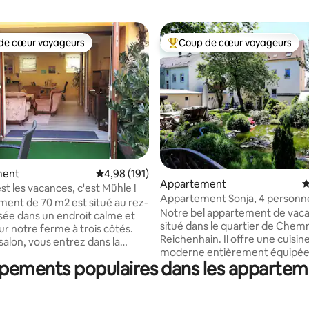
de cœur voyageurs
Coup de cœur voyageurs
 cœur voyageurs les plus appréciés
Coups de cœur voyageurs les p
ment
Évaluation moyenne sur la base de 191 comme
4,98 (191)
 sur la base de 13 commentaires : 5 sur 5
Appartement
É
st les vacances, c'est Mühle !
Appartement Sonja, 4 personn
ment de 70 m2 est situé au rez-
Reichenhain
Notre bel appartement de vaca
ée dans un endroit calme et
situé dans le quartier de Chemn
sur notre ferme à trois côtés.
Reichenhain. Il offre une cuisin
salon, vous entrez dans la
moderne entièrement équipée,
ipements populaires dans les appartem
et une chambre à coucher, une 
 et atteignez le château de
bains avec baignoire/ douche. Le salon
La piste cyclable de l'Elbe est à
est équipé d'un canapé confort
es de parking
fauteuil TV, d'une télévision à é
oitures ainsi que l'utilisation de