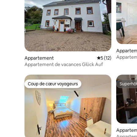
Apparte
Appartem
Appartement
Évaluation moyenne
5 (12)
privilégi
Appartement de vacances Glück Auf
Coup de cœur voyageurs
Superhô
Coup de cœur voyageurs
Superhô
Apparte
Appartem