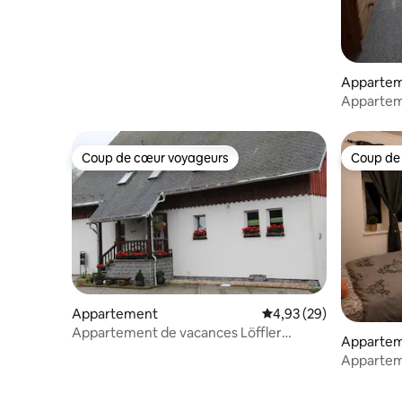
Apparte
Appartem
dans un e
Coup de cœur voyageurs
Coup de
Coup de cœur voyageurs
Coup de
Appartement
Évaluation moyenne sur
4,93 (29)
Appartement de vacances Löffler
Apparte
Nassau
Apparteme