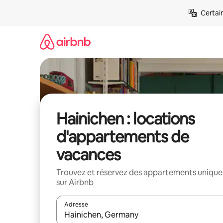
Aller
Certai
directement
au
contenu
Hainichen : locations
d'appartements de
vacances
Trouvez et réservez des appartements unique
sur Airbnb
Adresse
Lorsque les résultats s'affichent, utilisez les flèc