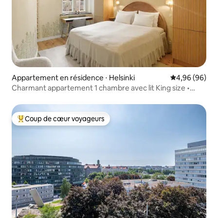
Appartement en résidence ⋅ Helsinki
Évaluation mo
4,96 (96)
Charmant appartement 1 chambre avec lit King size •
Emplacement imbattable
Coup de cœur voyageurs
Coups de cœur voyageurs les plus appréciés