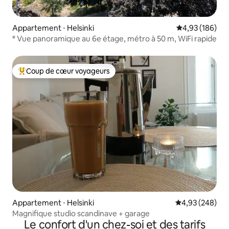
Appartement ⋅ Helsinki
Évaluation moy
4,93 (186)
* Vue panoramique au 6e étage, métro à 50 m, WiFi rapide
Coup de cœur voyageurs
Coups de cœur voyageurs les plus appréciés
Appartement ⋅ Helsinki
Évaluation moy
4,93 (248)
Magnifique studio scandinave + garage
Le confort d'un chez-soi et des tarifs