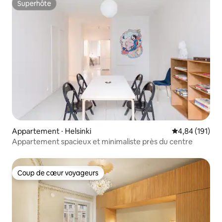
Superhôte
Superhôte
Appartement ⋅ Helsinki
Évaluation moy
4,84 (191)
Appartement spacieux et minimaliste près du centre
Coup de cœur voyageurs
Coup de cœur voyageurs