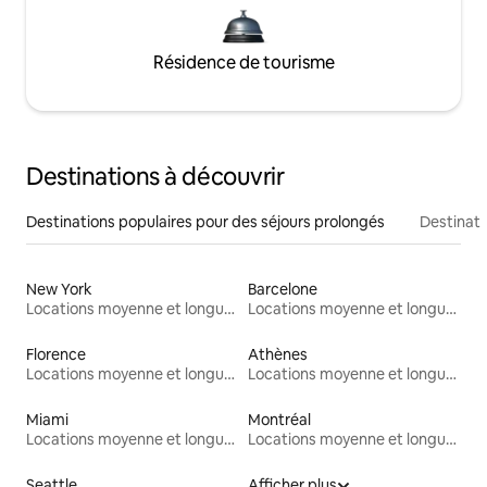
Résidence de tourisme
Destinations à découvrir
Destinations populaires pour des séjours prolongés
Destinati
New York
Barcelone
Locations moyenne et longue durée
Locations moyenne et longue durée
Florence
Athènes
Locations moyenne et longue durée
Locations moyenne et longue durée
Miami
Montréal
Locations moyenne et longue durée
Locations moyenne et longue durée
Seattle
Afficher plus