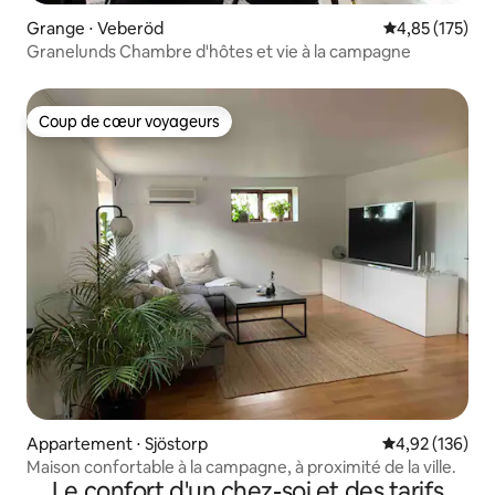
Grange ⋅ Veberöd
Évaluation moy
4,85 (175)
Granelunds Chambre d'hôtes et vie à la campagne
Coup de cœur voyageurs
Coup de cœur voyageurs
Appartement ⋅ Sjöstorp
Évaluation moy
4,92 (136)
Maison confortable à la campagne, à proximité de la ville.
Le confort d'un chez-soi et des tarifs