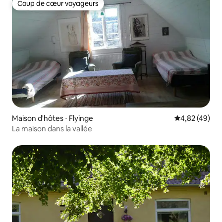
Coup de cœur voyageurs
Coup de cœur voyageurs
Maison d'hôtes ⋅ Flyinge
Évaluation mo
4,82 (49)
La maison dans la vallée