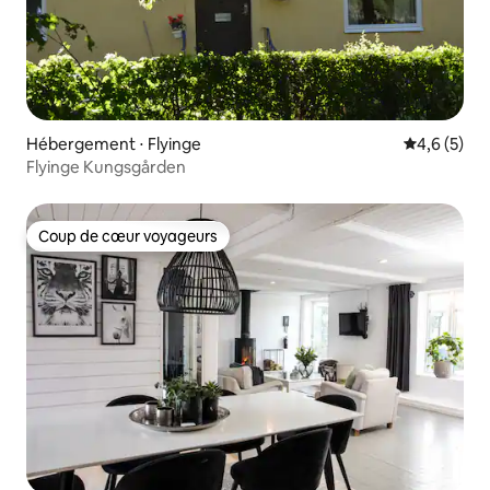
Hébergement ⋅ Flyinge
Évaluation 
4,6 (5)
Flyinge Kungsgården
Coup de cœur voyageurs
Coup de cœur voyageurs