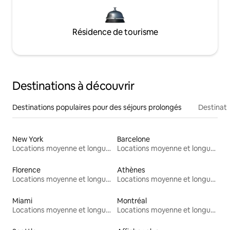
Résidence de tourisme
Destinations à découvrir
Destinations populaires pour des séjours prolongés
Destinati
New York
Barcelone
Locations moyenne et longue durée
Locations moyenne et longue durée
Florence
Athènes
Locations moyenne et longue durée
Locations moyenne et longue durée
Miami
Montréal
Locations moyenne et longue durée
Locations moyenne et longue durée