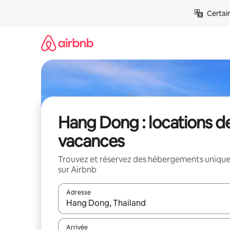
Aller
Certai
directement
au
contenu
Hang Dong : locations d
vacances
Trouvez et réservez des hébergements uniqu
sur Airbnb
Adresse
Lorsque les résultats s'affichent, utilisez les flèc
Arrivée