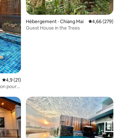
taires : 4,94 sur 5
Hébergement ⋅ Chiang Mai
Évaluation moyenne sur
4,66 (279)
Guest House in the Trees
Évaluation moyenne sur la base de 21 commentaires : 4,9 sur 5
4,9 (21)
llon pour