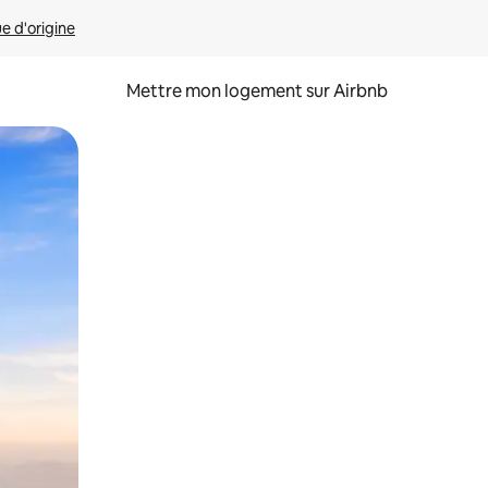
ue d'origine
Mettre mon logement sur Airbnb
sant glisser.