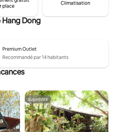
ement gratuit
ent
Internet et câble. Protection externe par
Climatisation
r place
endly)
vidéosurveillance. Toutes les personnes
 Mai
doivent présenter une pièce d'identité.
de Hang Dong
séjour !
Premium Outlet
Recommandé par 14 habitants
acances
Superhôte
Superhôte