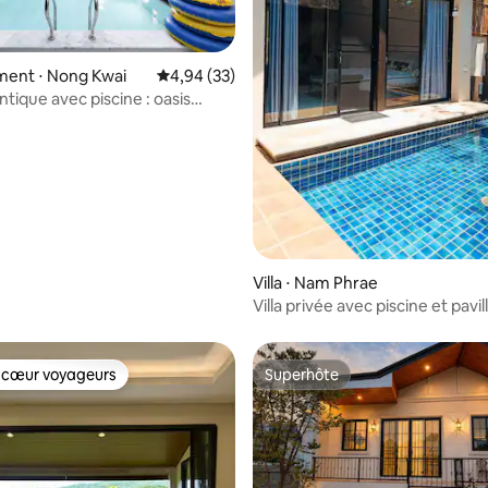
ent ⋅ Nong Kwai
Évaluation moyenne sur la base de 33 commen
4,94 (33)
ntique avec piscine : oasis
e
r la base de 18 commentaires : 4,94 sur 5
Villa ⋅ Nam Phrae
Villa privée avec piscine et pavi
barbecue/Hangdong
 cœur voyageurs
Superhôte
 cœur voyageurs
Superhôte