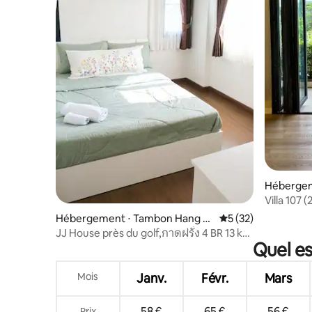
Hébergem
Villa 107 
patio)
Hébergement ⋅ Tambon Hang D
Évaluation moyenne
5 (32)
ong
JJ House près du golf,กาดฝรั่ง 4 BR 13 km
Quel es
de la vieille ville
Mois
Janv.
Févr.
Mars
58 €
65 €
56 €
Prix