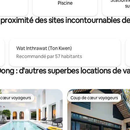
Stationn
nes. Une personne
connectée ✅ Cuisine entièrem
Piscine
su
taire peut dormir sur le
équipée ✅ WiFi rapide (WFH Fri
 avec le linge de lit fourni (coût
Détendez-vous et vivez Chiang
taire). Veuillez prendre des
comme un habitant. 📅 Réservez dès
 proximité des sites incontournables 
ons avec nous avant de réserver.
maintenant pour garantir votre 
Wat Inthrawat (Ton Kwen)
Recommandé par 57 habitants
ong : d'autres superbes locations de v
 cœur voyageurs
Coup de cœur voyageurs
 cœur voyageurs
Coup de cœur voyageurs