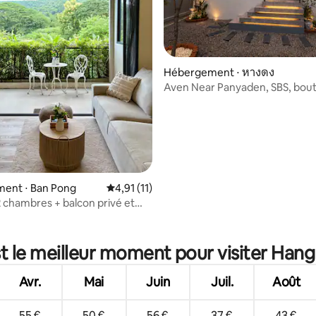
Hébergement ⋅ หางดง
Aven Near Panyaden, SBS, bout
aéroport, Montessori
ent ⋅ Ban Pong
Évaluation moyenne sur la base de 11 comme
4,91 (11)
(2 chambres + balcon privé et
 sur la base de 32 commentaires : 5 sur 5
t le meilleur moment pour visiter Han
Avr.
Mai
Juin
Juil.
Août
55 €
50 €
56 €
37 €
43 €