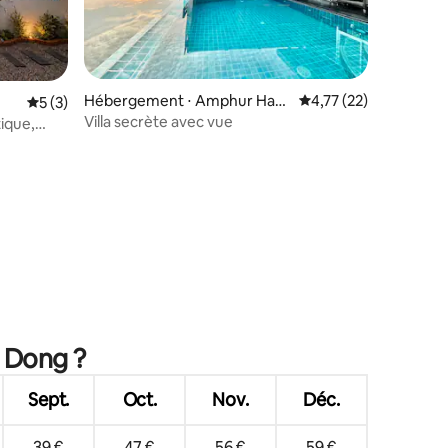
Hébergement ⋅ Amphur Han
Évaluation moyenne su
4,77 (22)
Évaluation moyenne sur la base de 3 commentaires : 5 sur 5
5 (3)
g Dong
Villa secrète avec vue
ique,
ntaires : 4,91 sur 5
g Dong ?
Sept.
Oct.
Nov.
Déc.
39 €
47 €
56 €
59 €