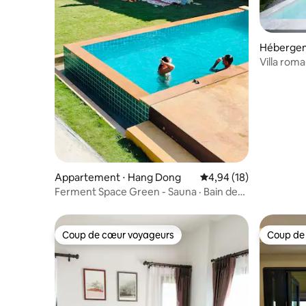
Hébergem
Villa roma
luxuriant
Appartement ⋅ Hang Dong
Évaluation moyenne su
4,94 (18)
Ferment Space Green - Sauna · Bain de
glace · Piscine
Coup de cœur voyageurs
Coup de
Coup de cœur voyageurs
Coup de