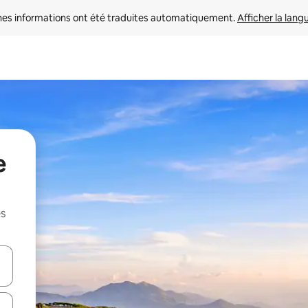
nes informations ont été traduites automatiquement. 
Afficher la lang
e
es
hes vers le haut et vers le bas pour les parcourir ou en appuyant et en fai