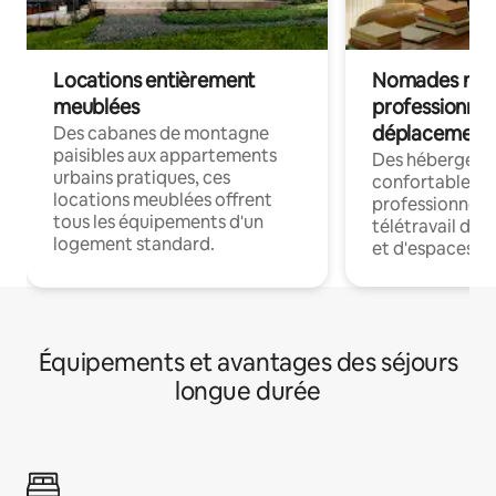
Locations entièrement
Nomades num
meublées
professionnel
déplacement
Des cabanes de montagne
paisibles aux appartements
Des hébergem
urbains pratiques, ces
confortables p
locations meublées offrent
professionnels
tous les équipements d'un
télétravail dis
logement standard.
et d'espaces de
Équipements et avantages des séjours
longue durée