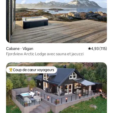
Cabane ⋅ Vågan
Évaluation moy
4,93 (115)
Fjordview Arctic Lodge avec sauna et jacuzzi
Coup de cœur voyageurs
Coups de cœur voyageurs les plus appréciés