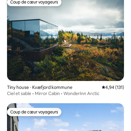
Coup de cœur voyageurs
Coup de cœur voyageurs
Tiny house ⋅ Kvæfjord kommune
Évaluation moy
4,94 (131)
Ciel et sable • Mirror Cabin • WonderInn Arctic
Coup de cœur voyageurs
Coup de cœur voyageurs