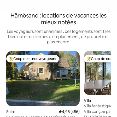
Härnösand : locations de vacances les
mieux notées
Les voyageurs sont unanimes : ces logements sont très
bien notés en termes d'emplacement, de propreté et
plus encore.
Coup de cœur voyageurs
Coup de cœur 
Coups de cœur voyageurs les plus appréciés
Coups de cœur vo
Villa
Villa fantastique a
Villa conçue par u
Suite
Évaluation moyenne sur la base 
4,95 (456)
bord de l'eau avec