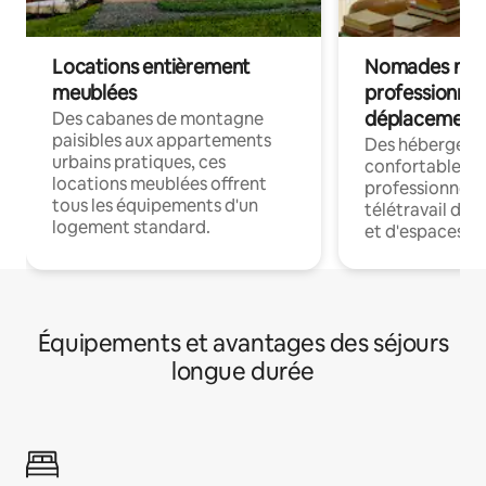
Locations entièrement
Nomades num
meublées
professionnel
déplacement
Des cabanes de montagne
paisibles aux appartements
Des hébergem
urbains pratiques, ces
confortables p
locations meublées offrent
professionnels
tous les équipements d'un
télétravail dis
logement standard.
et d'espaces de
Équipements et avantages des séjours
longue durée