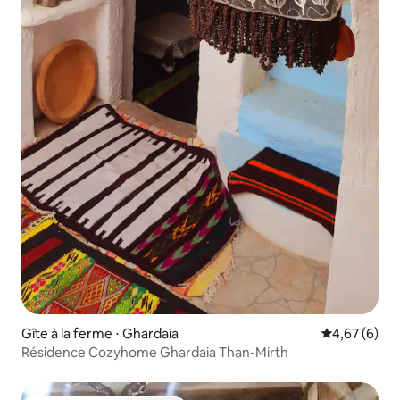
Gîte à la ferme ⋅ Ghardaia
Évaluation m
4,67 (6)
Résidence Cozyhome Ghardaia Than-Mirth