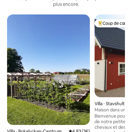
plus encore.
Coup de cœur 
Coups de cœur vo
Villa ⋅ Stavshult
Maison dans un e
rural
Bienvenue pour lo
de notre petite fer
chevaux et des ch
Villa ⋅ Bokalyckan-Centrum
Évaluation moyenne sur la base
4,83 (36)