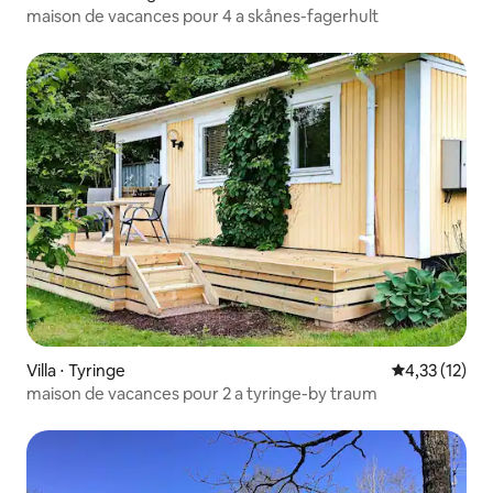
maison de vacances pour 4 a skånes-fagerhult
Villa ⋅ Tyringe
Évaluation mo
4,33 (12)
maison de vacances pour 2 a tyringe-by traum