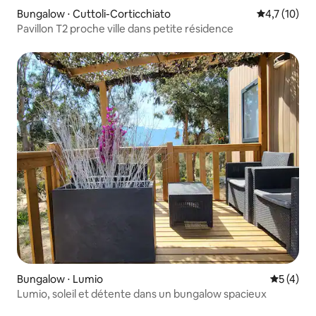
Bungalow ⋅ Cuttoli-Corticchiato
Évaluation m
4,7 (10)
Pavillon T2 proche ville dans petite résidence
Bungalow ⋅ Lumio
Évaluatio
5 (4)
Lumio, soleil et détente dans un bungalow spacieux