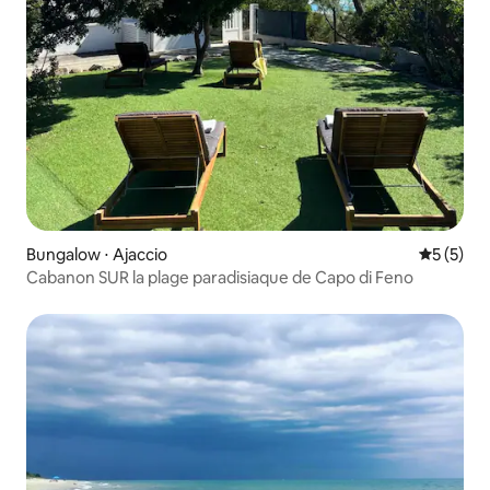
Bungalow ⋅ Ajaccio
Évaluatio
5 (5)
Cabanon SUR la plage paradisiaque de Capo di Feno