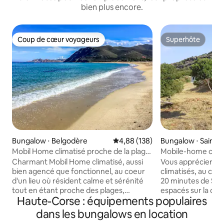
bien plus encore.
Coup de cœur voyageurs
Superhôte
Coup de cœur voyageurs
Superhôte
Bungalow ⋅ Belgodère
Évaluation moyenne sur la base 
4,88 (138)
Bungalow ⋅ Saint-F
Mobil Home climatisé proche de la plage
Mobile-home clima
de Lozari
FLORENT (n°3)
Charmant Mobil Home climatisé, aussi
Vous apprécierez
bien agencé que fonctionnel, au coeur
climatisés, au coe
d'un lieu où résident calme et sérénité
20 minutes de St F
tout en étant proche des plages,
espacés sur la colline. Vue impr
Haute-Corse : équipements populaires
commerces, randonnées et activités
sur la mer, et le Cap Corse, les espaces
alentours. Avec terrasse extérieure
extérieurs au mili
dans les bungalows en location
privatisée, il peut accueillir jusqu'à 5
sauvage. Isolé et 