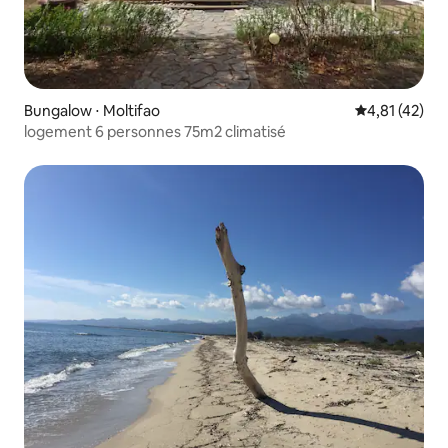
Bungalow ⋅ Moltifao
Évaluation mo
4,81 (42)
logement 6 personnes 75m2 climatisé