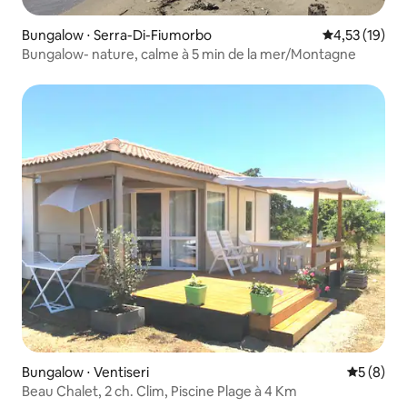
Bungalow ⋅ Serra-Di-Fiumorbo
Évaluation mo
4,53 (19)
Bungalow- nature, calme à 5 min de la mer/Montagne
Bungalow ⋅ Ventiseri
Évaluatio
5 (8)
Beau Chalet, 2 ch. Clim, Piscine Plage à 4 Km