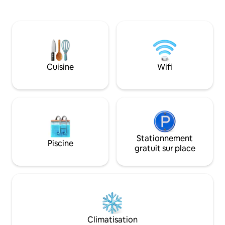
personnes. Facile d’accès et situé à
1300m 4x4 ou SUV i
Lozari, il dispose d'une place de parking
amoureux de la nat
gratuite sur place. Profitez aussi d'un
voyageurs en solo o
accès lave-linge. Idéalement orienté et
6 km de l'entrée d
ensoleillé, passez des vacances
plages de Saleccia et 
"détente" dans un espace convivial et
toute l'année...
familial.
Cuisine
Wifi
Stationnement
Piscine
gratuit sur place
Climatisation