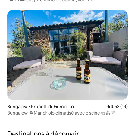
Bungalow ⋅ Prunelli-di-Fiumorbo
Évaluation mo
4,53 (19)
Bungalow 🏝️Mandriolo climatisé avec piscine 🤿🤽 🌞
Destinations à découvrir