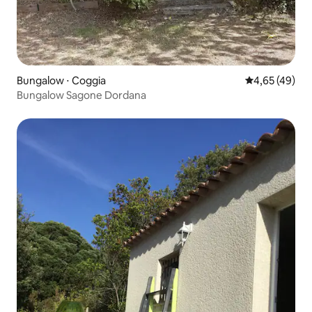
Bungalow ⋅ Coggia
Évaluation mo
4,65 (49)
Bungalow Sagone Dordana