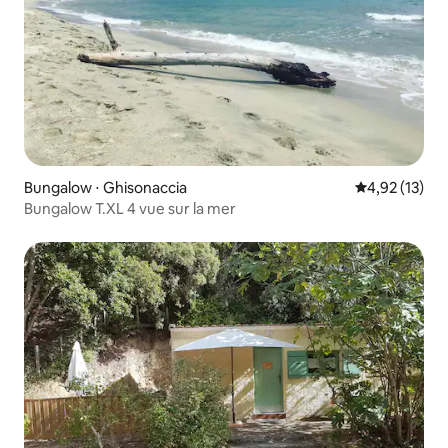
Bungalow ⋅ Ghisonaccia
Évaluation mo
4,92 (13)
Bungalow T.XL 4 vue sur la mer