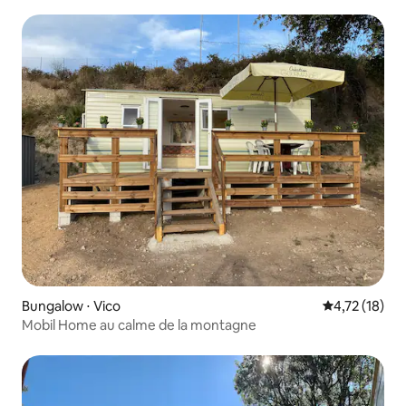
Bungalow ⋅ Vico
Évaluation mo
4,72 (18)
Mobil Home au calme de la montagne