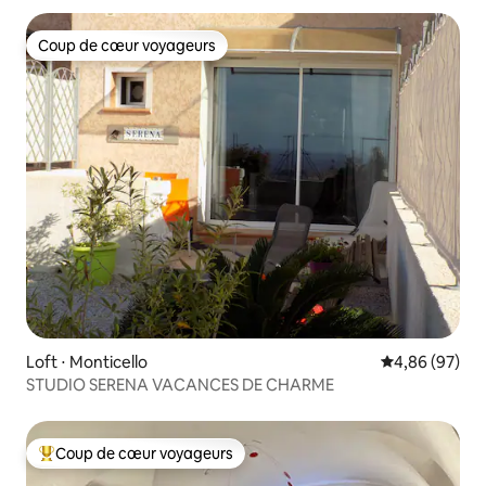
Coup de cœur voyageurs
Coup de cœur voyageurs
Loft ⋅ Monticello
Évaluation mo
4,86 (97)
STUDIO SERENA VACANCES DE CHARME
Coup de cœur voyageurs
Coups de cœur voyageurs les plus appréciés