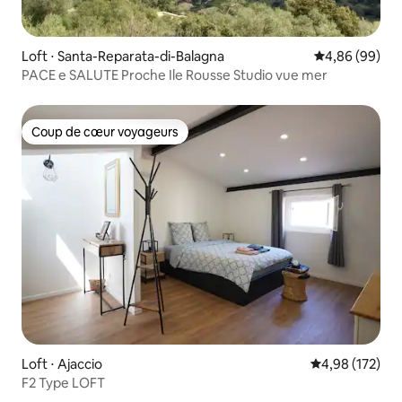
Loft ⋅ Santa-Reparata-di-Balagna
Évaluation mo
4,86 (99)
PACE e SALUTE Proche Ile Rousse Studio vue mer
Coup de cœur voyageurs
Coup de cœur voyageurs
Loft ⋅ Ajaccio
Évaluation moy
4,98 (172)
F2 Type LOFT