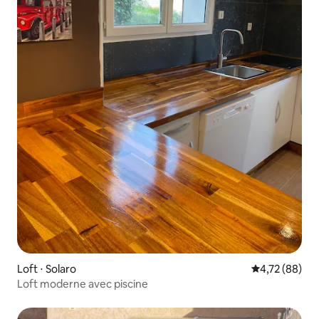
Loft ⋅ Solaro
Évaluation mo
4,72 (88)
Loft moderne avec piscine