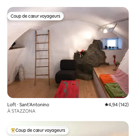
Coup de cœur voyageurs
Coup de cœur voyageurs
Loft ⋅ Sant'Antonino
Évaluation moy
4,94 (142)
À STAZZONA
Coup de cœur voyageurs
Coups de cœur voyageurs les plus appréciés