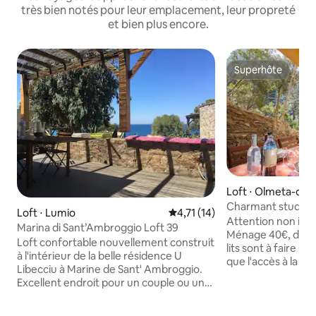
très bien notés pour leur emplacement, leur propreté
et bien plus encore.
Superhôte
Superhôte
Loft ⋅ Olmeta-di-
Charmant studio v
Loft ⋅ Lumio
Évaluation moyenne sur la bas
4,71 (14)
accessible PMR )
Attention non inclu
Marina di Sant’Ambroggio Loft 39
Ménage 40€, drap 
Loft confortable nouvellement construit
lits sont à faire s
à l'intérieur de la belle résidence U
que l'accès à la ré
Libecciu à Marine de Sant' Ambroggio.
Scogliu est un gîte
Excellent endroit pour un couple ou une
étoiles rez de ch
famille. Hébergement pour 4 personnes
à flanc de montagn
(2 dans la chambre sur la mezzanine et 2
appartements . Av