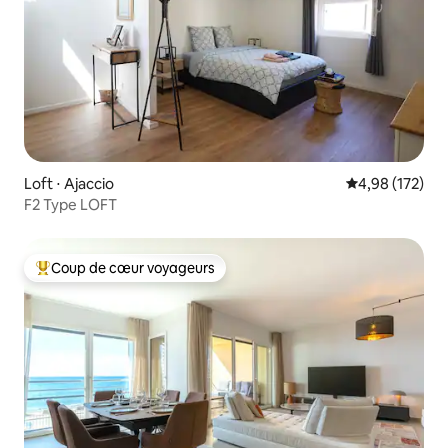
Loft ⋅ Ajaccio
Évaluation moy
4,98 (172)
F2 Type LOFT
Coup de cœur voyageurs
Coups de cœur voyageurs les plus appréciés