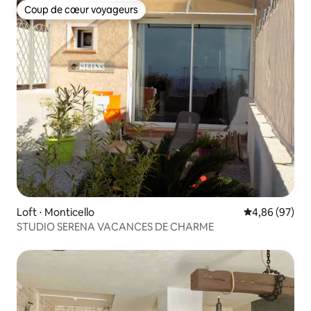
Coup de cœur voyageurs
Coup de cœur voyageurs
Loft ⋅ Monticello
Évaluation mo
4,86 (97)
STUDIO SERENA VACANCES DE CHARME