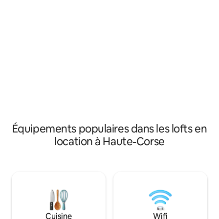
sur le canapé-lit dans le séjour) Profitez
parking, leurs accè
d'une soirée de détente sur la terrasse,
privatifs et indép
en buvant un cocktail en admirant le
500m, rivière coul
magnifique coucher de soleil sur la mer.
propriété, des se
Faites une sieste sur le hamac ou lisez
sont accessibles 
simplement un livre sur la terrasse.
Cuisine entièrement équipée avec
casseroles et vaisselle pour préparer vos
repas
Équipements populaires dans les lofts en
location à Haute-Corse
Cuisine
Wifi