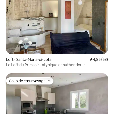
Loft ⋅ Santa-Maria-di-Lota
Évaluation mo
4,85 (53)
Le Loft du Pressoir - atypique et authentique !
Coup de cœur voyageurs
Coup de cœur voyageurs