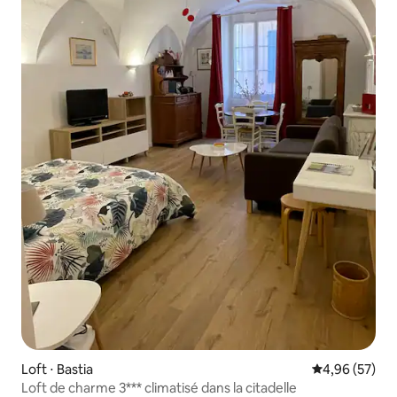
Loft ⋅ Bastia
Évaluation mo
4,96 (57)
Loft de charme 3*** climatisé dans la citadelle