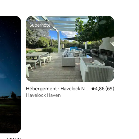
Superhôte
lus appréciés
Superhôte
taires : 4,99 sur 5
Hébergement ⋅ Havelock No
Évaluation moyenne su
4,86 (69)
rth
Havelock Haven