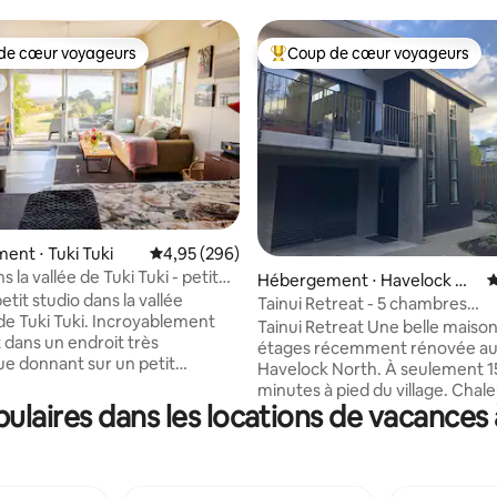
de cœur voyageurs
Coup de cœur voyageurs
 cœur voyageurs les plus appréciés
Coups de cœur voyageurs les p
nt ⋅ Tuki Tuki
Évaluation moyenne sur la base de 296 commen
4,95 (296)
la base de 423 commentaires : 4,95 sur 5
s la vallée de Tuki Tuki - petit
Hébergement ⋅ Havelock No
É
inclus.
tit studio dans la vallée
rth
Tainui Retreat - 5 chambres
e Tuki Tuki. Incroyablement
magnifiquement aménagées
Tainui Retreat Une belle maison de deux
t dans un endroit très
étages récemment rénovée au
ue donnant sur un petit
Havelock North. À seulement 1
t la rivière. Pratique pour
minutes à pied du village. Chal
astings et Havelock North. Un
laires dans les locations de vacances
ensoleillée, avec un balcon don
nt idéal pour profiter des
le séjour et une terrasse isolée 
s de Hawke's Bay. Le studio
extrémité de la maison avec un
'une petite kitchenette mais
extérieure et des canapés. Un garage
allations de cuisine. Barbecue
est disponible pour ranger les v