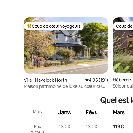
Coup de cœur voyageurs
Coup de
Coups de cœur voyageurs les plus appréciés
Coup de
Hébergem
Villa ⋅ Havelock North
Évaluation moyenne sur
4,96 (191)
th
Séjour pai
Maison patrimoine de luxe au cœur du
village
Quel est 
Mois
Janv.
Févr.
Mars
130 €
130 €
119 €
Prix
moyen