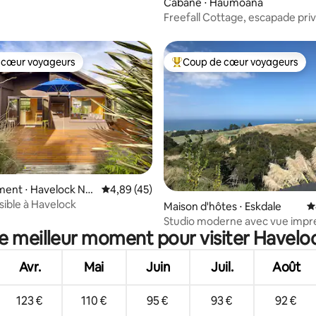
Cabane ⋅ Haumoana
Freefall Cottage, escapade pri
bain extérieur
 cœur voyageurs
Coup de cœur voyageurs
 cœur voyageurs
Coups de cœur voyageurs les p
ent ⋅ Havelock Nor
Évaluation moyenne sur la base de 45 comme
4,89 (45)
 la base de 191 commentaires : 4,96 sur 5
sible à Havelock
Maison d'hôtes ⋅ Eskdale
É
Studio moderne avec vue impr
le meilleur moment pour visiter Havelo
jacuzzi
Avr.
Mai
Juin
Juil.
Août
123 €
110 €
95 €
93 €
92 €