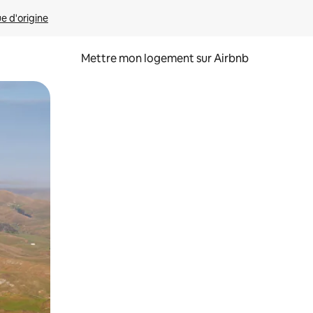
ue d'origine
Mettre mon logement sur Airbnb
sant glisser.