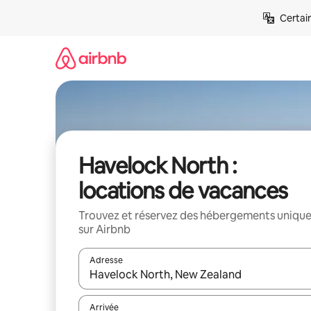
Aller
Certai
directement
au
contenu
Havelock North :
locations de vacances
Trouvez et réservez des hébergements uniqu
sur Airbnb
Adresse
Lorsque les résultats s'affichent, utilisez les flèc
Arrivée