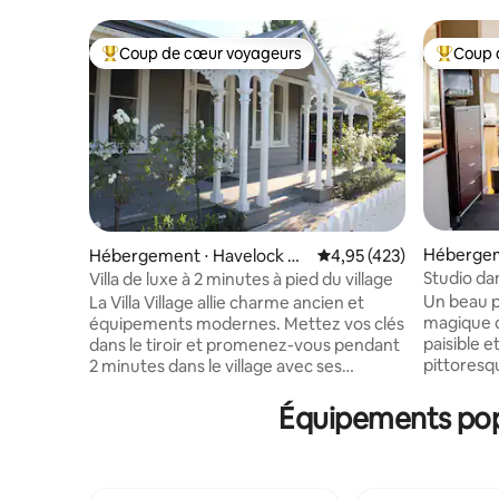
Coup de cœur voyageurs
Coup 
Coups de cœur voyageurs les plus appréciés
Coups de
Hébergeme
Hébergement ⋅ Havelock N
Évaluation moyenne sur 
4,95 (423)
orth
Studio dan
Villa de luxe à 2 minutes à pied du village
déjeuner 
Un beau pe
La Villa Village allie charme ancien et
magique d
équipements modernes. Mettez vos clés
paisible e
dans le tiroir et promenez-vous pendant
pittoresq
2 minutes dans le village avec ses
vignoble e
fabuleux magasins et ses cafés animés.
Napier, H
La villa a été récemment rénovée et
Équipements popu
emplaceme
dispose d'une cuisine moderne et
événement
spacieuse donnant sur une grande
dispose d
terrasse ensoleillée. La salle de bains
pas d'inst
principale et la salle de bains attenante