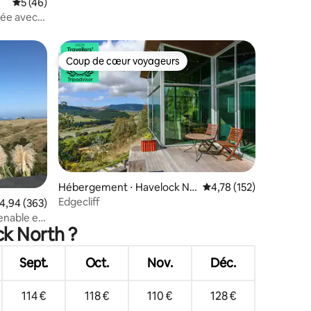
Évaluation moyenne sur la base de 46 commentaires : 5 sur 5
5 (46)
vée avec
Coup de cœur voyageurs
lus appréciés
Coup de cœur voyageurs
ntaires : 4,89 sur 5
Hébergement ⋅ Havelock No
Évaluation moyenne sur
4,78 (152)
rth
Edgecliff
valuation moyenne sur la base de 363 commentaires : 4,94 sur 5
4,94 (363)
enable et
ck North ?
Sept.
Oct.
Nov.
Déc.
114 €
118 €
110 €
128 €