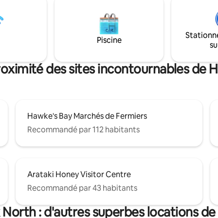
rs de
clubs de golf. La maison est aménagée
rée. À quelques minutes en
pour les adultes. Notre politiqu
s pistes cyclables, des
ne pas accueillir les enfants de
viticoles, des lieux de pêche à
Stationn
10 ans. Par égard pour nos voisins, nous
Piscine
et des plages. Nous offrons un
su
avons une politique de calme à 
uner continental gratuit.
21 h et strictement aucune fête
roximité des sites incontournables de 
Hawke's Bay Marchés de Fermiers
Recommandé par 112 habitants
Arataki Honey Visitor Centre
Recommandé par 43 habitants
North : d'autres superbes locations d