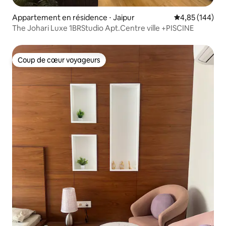
Appartement en résidence ⋅ Jaipur
Évaluation moy
4,85 (144)
The Johari Luxe 1BRStudio Apt.Centre ville +PISCINE
Coup de cœur voyageurs
Coup de cœur voyageurs