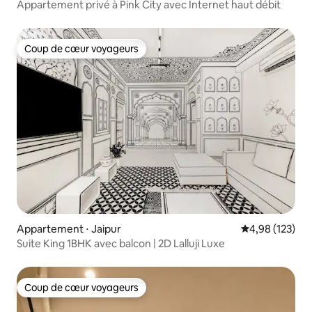
Appartement privé à Pink City avec Internet haut débit
Coup de cœur voyageurs
Coup de cœur voyageurs
Appartement ⋅ Jaipur
Évaluation moy
4,98 (123)
Suite King 1BHK avec balcon | 2D Lalluji Luxe
Coup de cœur voyageurs
Coup de cœur voyageurs