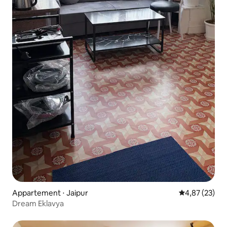
Appartement ⋅ Jaipur
Évaluation mo
4,87 (23)
Dream Eklavya