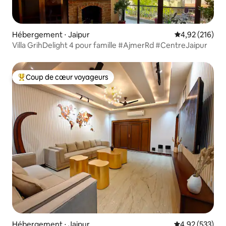
Hébergement ⋅ Jaipur
Évaluation moy
4,92 (216)
Villa GrihDelight 4 pour famille #AjmerRd #CentreJaipur
Coup de cœur voyageurs
Coups de cœur voyageurs les plus appréciés
Hébergement ⋅ Jaipur
Évaluation moy
4,92 (533)