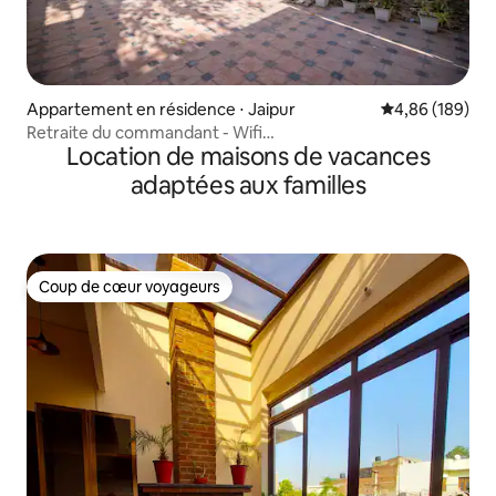
Appartement en résidence ⋅ Jaipur
Évaluation moy
4,86 (189)
Retraite du commandant - Wifi
Location de maisons de vacances
rapide/4 chambres/Rénovation en 2024
adaptées aux familles
Coup de cœur voyageurs
Coup de cœur voyageurs