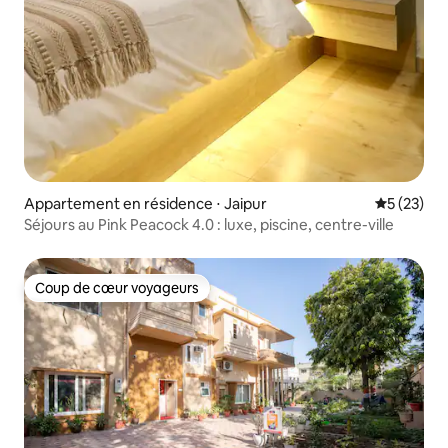
Appartement en résidence ⋅ Jaipur
Évaluation
5 (23)
Séjours au Pink Peacock 4.0 : luxe, piscine, centre-ville
Coup de cœur voyageurs
Coup de cœur voyageurs