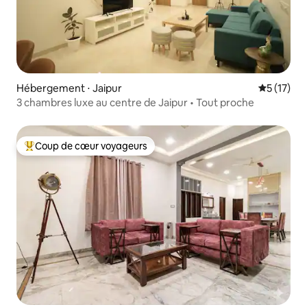
Hébergement ⋅ Jaipur
Évaluation
5 (17)
3 chambres luxe au centre de Jaipur • Tout proche
Coup de cœur voyageurs
Coups de cœur voyageurs les plus appréciés