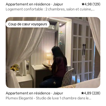
Appartement en résidence ⋅ Jaipur
Évaluation moy
4,98 (129)
Logement confortable : 2 chambres, salon et cuisine,
avec en-cas, Netflix et climatisation Inverter
Coup de cœur voyageurs
Coup de cœur voyageurs
Appartement en résidence ⋅ Jaipur
Évaluation moy
4,89 (228)
Plumex Eleganté - Studio de luxe 1 chambre dans le
centre-ville