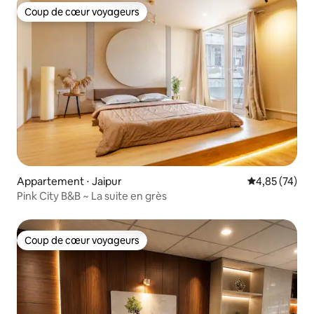
Coup de cœur voyageurs
Coup de cœur voyageurs
Appartement ⋅ Jaipur
Évaluation mo
4,85 (74)
Pink City B&B ~ La suite en grès
Coup de cœur voyageurs
Coup de cœur voyageurs