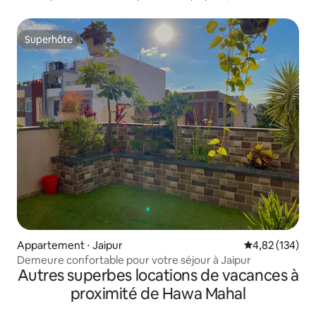
connectée
Superhôte
Superhôte
Appartement ⋅ Jaipur
Évaluation moy
4,82 (134)
Demeure confortable pour votre séjour à Jaipur
Autres superbes locations de vacances à
proximité de Hawa Mahal