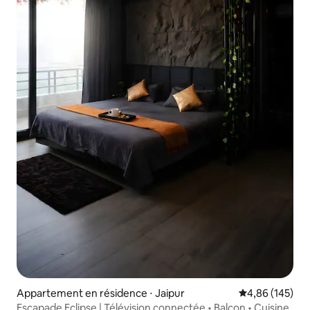
Appartement en résidence ⋅ Jaipur
Évaluation moy
4,86 (145)
Escapade Eclipse | Télévision connectée • Balcon • Cuisine