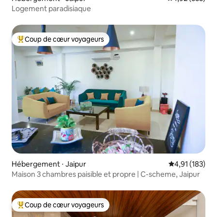
Logement paradisiaque
Coup de cœur voyageurs
Coups de cœur voyageurs les plus appréciés
Hébergement ⋅ Jaipur
Évaluation moy
4,91 (183)
Maison 3 chambres paisible et propre | C-scheme, Jaipur
Coup de cœur voyageurs
Coups de cœur voyageurs les plus appréciés