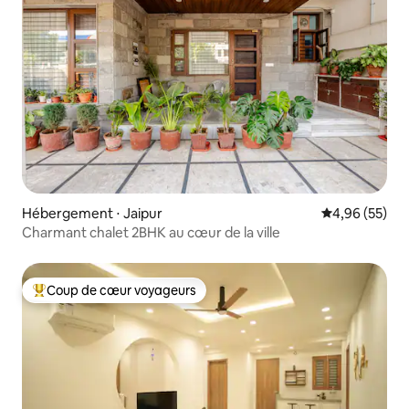
Hébergement ⋅ Jaipur
Évaluation mo
4,96 (55)
Charmant chalet 2BHK au cœur de la ville
Coup de cœur voyageurs
Coups de cœur voyageurs les plus appréciés