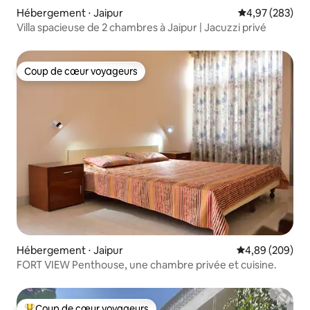
Hébergement ⋅ Jaipur
Évaluation moy
4,97 (283)
Villa spacieuse de 2 chambres à Jaipur | Jacuzzi privé
Coup de cœur voyageurs
Coup de cœur voyageurs
Hébergement ⋅ Jaipur
Évaluation moy
4,89 (209)
FORT VIEW Penthouse, une chambre privée et cuisine.
Coup de cœur voyageurs