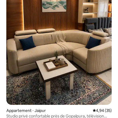
Appartement ⋅ Jaipur
Évaluation mo
4,94 (35)
Studio privé confortable près de Gopalpura, télévision