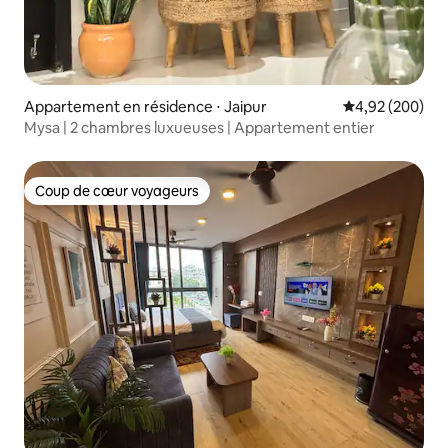
Appartement en résidence ⋅ Jaipur
Évaluation moy
4,92 (200)
Mysa | 2 chambres luxueuses | Appartement entier
Coup de cœur voyageurs
Coup de cœur voyageurs