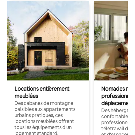
Locations entièrement
Nomades num
meublées
professionnel
déplacement
Des cabanes de montagne
paisibles aux appartements
Des hébergem
urbains pratiques, ces
confortables p
locations meublées offrent
professionnels
tous les équipements d'un
télétravail dis
logement standard.
et d'espaces de