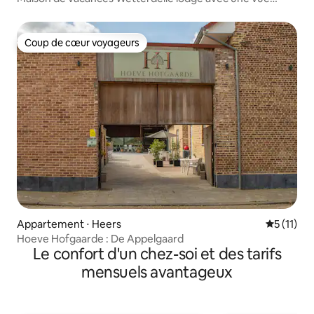
magnifique
Coup de cœur voyageurs
Coup de cœur voyageurs
Appartement ⋅ Heers
Évaluatio
5 (11)
Hoeve Hofgaarde : De Appelgaard
Le confort d'un chez-soi et des tarifs
mensuels avantageux