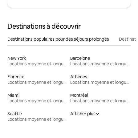
Destinations à découvrir
Destinations populaires pour des séjours prolongés
Destinati
New York
Barcelone
Locations moyenne et longue durée
Locations moyenne et longue durée
Florence
Athènes
Locations moyenne et longue durée
Locations moyenne et longue durée
Miami
Montréal
Locations moyenne et longue durée
Locations moyenne et longue durée
Seattle
Afficher plus
Locations moyenne et longue durée