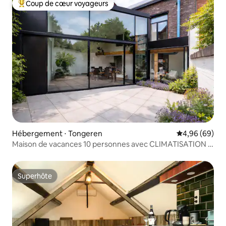
Coup de cœur voyageurs
Coups de cœur voyageurs les plus appréciés
Hébergement ⋅ Tongeren
Évaluation mo
4,96 (69)
Maison de vacances 10 personnes avec CLIMATISATION -
Publiée dans Designbook
Superhôte
Superhôte