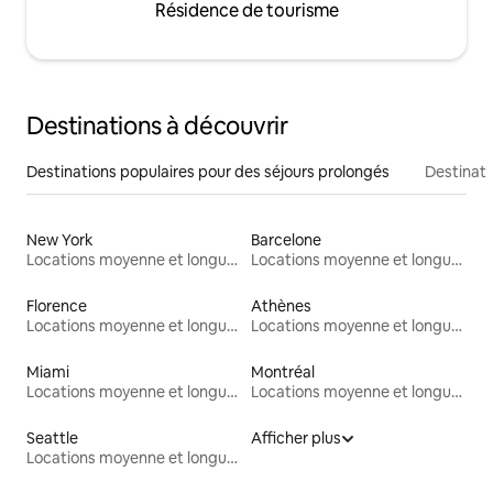
Résidence de tourisme
Destinations à découvrir
Destinations populaires pour des séjours prolongés
Destinati
New York
Barcelone
Locations moyenne et longue durée
Locations moyenne et longue durée
Florence
Athènes
Locations moyenne et longue durée
Locations moyenne et longue durée
Miami
Montréal
Locations moyenne et longue durée
Locations moyenne et longue durée
Seattle
Afficher plus
Locations moyenne et longue durée