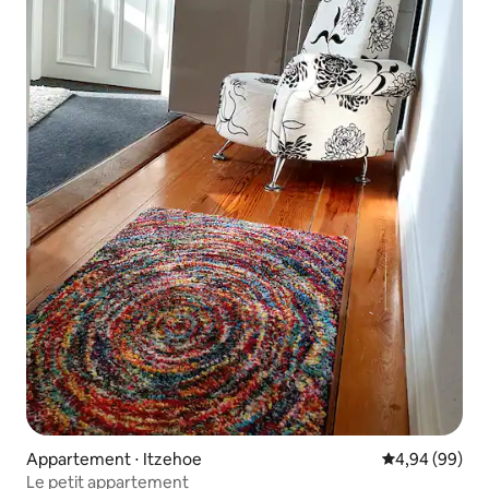
Appartement ⋅ Itzehoe
Évaluation mo
4,94 (99)
Le petit appartement