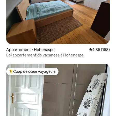
Appartement ⋅ Hohenaspe
Évaluation moy
4,86 (168)
Bel appartement de vacances à Hohenaspe
Coup de cœur voyageurs
Coups de cœur voyageurs les plus appréciés