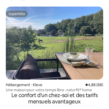
Superhôte
Superhôte
Hébergement ⋅ Kleve
Évaluation mo
4,88 (68)
Une maison pour votre temps libre -naturfit® home
Le confort d'un chez-soi et des tarifs
mensuels avantageux