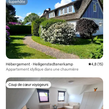
Superhôte
Superhôte
Hébergement ⋅ Heiligenstedtenerkamp
Évaluation m
4,8 (15)
Appartement idyllique dans une chaumière
Coup de cœur voyageurs
Coup de cœur voyageurs