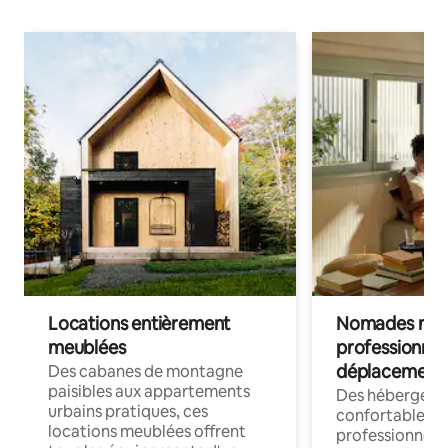
Locations entièrement
Nomades num
meublées
professionnel
déplacement
Des cabanes de montagne
paisibles aux appartements
Des hébergem
urbains pratiques, ces
confortables p
locations meublées offrent
professionnels