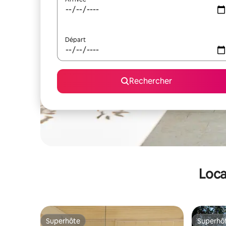
Départ
Rechercher
Loca
Superhôte
Superhô
Superhôte
Superhô