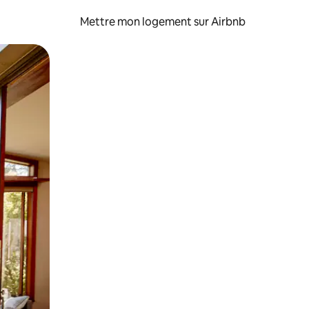
Mettre mon logement sur Airbnb
sant glisser.