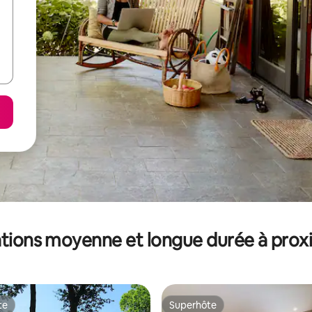
tions moyenne et longue durée à prox
te
Superhôte
te
Superhôte