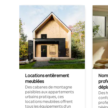
Locations entièrement
Noma
meublées
prof
dépl
Des cabanes de montagne
paisibles aux appartements
Des 
urbains pratiques, ces
confo
locations meublées offrent
profe
tous les équipements d'un
télét