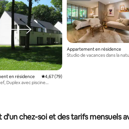
Appartement en résidence
Studio de vacances dans la nat
piscine en plein air
ent en résidence
Évaluation moyenne sur la base de 79 commen
4,67 (79)
ef, Duplex avec piscine
e
ur la base de 10 commentaires : 4,9 sur 5
t d'un chez-soi et des tarifs mensuels 