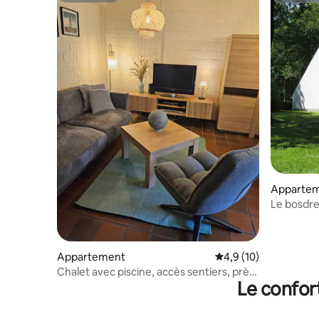
Appartem
Le bosdre
extérieur
Appartement
Évaluation moyenne s
4,9 (10)
Chalet avec piscine, accès sentiers, près
Le confor
d’un lac