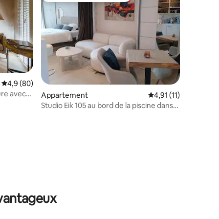
Évaluation moyenne sur la base de 80 commentaires : 4,9 sur 5
4,9 (80)
ure avec
Appartement
Évaluation moyenne s
4,91 (11)
Studio Eik 105 au bord de la piscine dans
un domaine naturel
taires : 4,67 sur 5
avantageux