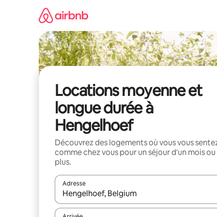
Aller
directement
au
contenu
Locations moyenne et
longue durée à
Hengelhoef
Découvrez des logements où vous vous sente
comme chez vous pour un séjour d'un mois ou
plus.
Adresse
Lorsque les résultats s'affichent, utilisez les flèc
Arrivée