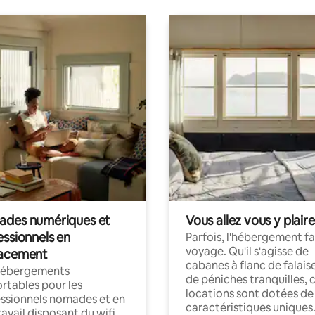
des numériques et
Vous allez vous y plaire
essionnels en
Parfois, l'hébergement fai
voyage. Qu'il s'agisse de
acement
cabanes à flanc de falais
hébergements
de péniches tranquilles, 
rtables pour les
locations sont dotées de
ssionnels nomades et en
caractéristiques uniques
ravail disposant du wifi