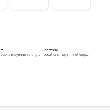
ami
Montréal
Locations moyenne et longue durée
Locations moyenne et longue durée