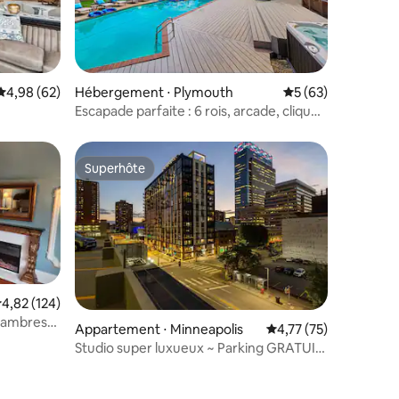
ntaires : 4,75 sur 5
Évaluation moyenne sur la base de 62 commentaires : 4,98 sur 5
4,98 (62)
Hébergement ⋅ Plymouth
Évaluation moyenne
5 (63)
Escapade parfaite : 6 rois, arcade, cliquez
hôtelier !
pour en savoir plus !
Superhôte
Superhôte
valuation moyenne sur la base de 124 commentaires : 4,82 sur 5
4,82 (124)
chambres
ntaires : 4,78 sur 5
Appartement ⋅ Minneapolis
Évaluation moyenne su
4,77 (75)
e
Studio super luxueux ~ Parking GRATUIT
• Salle de sport • Piscine • Barbecue