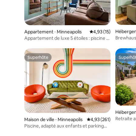
Hébergem
Appartement ⋅ Minneapolis
Évaluation moyenne su
4,93 (15)
BrewhausNE
Appartement de luxe 5 étoiles : piscine •
excellen
Salle de sport • Salon sur le toit
Superhôte
Superhô
Superhôte
Superhô
Hébergem
Retraite a
Maison de ville ⋅ Minneapolis
Évaluation moyenne sur
4,93 (261)
jeux près
Piscine, adapté aux enfants et parking
gratuit