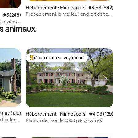
ntaires : 4,92 sur 5
Hébergement ⋅ Minneapolis
Évaluation moyenne sur
4,98 (842)
Probablement le meilleur endroit de tous
Évaluation moyenne sur la base de 248 commentaires : 5 sur 5
5 (248)
les temps ?
 rivière |
es animaux
ire du
Coup de cœur voyageurs
Coups de cœur voyageurs les plus appréciés
valuation moyenne sur la base de 130 commentaires : 4,87 sur 5
4,87 (130)
Hébergement ⋅ Minneapolis
Évaluation moyenne sur
4,98 (129)
à Linden
Maison de luxe de 5500 pieds carrés
taires : 4,96 sur 5