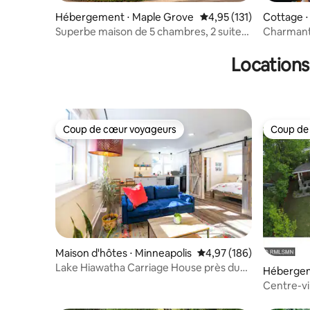
Hébergement ⋅ Maple Grove
Évaluation moyenne sur
4,95 (131)
Cottage ⋅
Superbe maison de 5 chambres, 2 suites
Charmant 
king, 4 salles de bain avec jacuzzi
du lac Har
Locations
Coup de cœur voyageurs
Coup de
Coup de cœur voyageurs
Coup de
Maison d'hôtes ⋅ Minneapolis
Évaluation moyenne sur 
4,97 (186)
Lake Hiawatha Carriage House près du
Hébergem
train léger
Centre-vi
du café