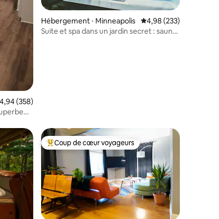
Hébergement ⋅ Minneapolis
Évaluation moyenne sur
4,98 (233)
Suite et spa dans un jardin secret : sauna
et jacuzzi
mentaires : 5 sur 5
valuation moyenne sur la base de 358 commentaires : 4,94 sur 5
4,94 (358)
uperbe
Coup de cœur voyageurs
lus appréciés
Coups de cœur voyageurs les plus appréciés