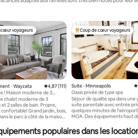
acances adaptés aux familles sont très bien notés pour leur e
 cœur voyageurs
Coup de cœur voyageurs
 cœur voyageurs
Coups de cœur voyageurs les p
la base de 201 commentaires : 4,96 sur 5
Suite ⋅ Minneapolis
É
ent ⋅ Wayzata
Évaluation moyenne sur la base de 111 comme
4,87 (111)
Oasis privée de type spa
e ! Maison moderne de 3
près du lac Mtka et Wayzata
Séjour de qualité spa dans une
e chalet moderne de 3
suite parentale avec entrée pri
2 salles de bain. Propre,
quelques minutes de l'aéroport
able! Grand jardin, bois,
MOA. Des équipements haut 
que vous ne trouverez pas dans
 luge d'hiver, patinage sur glace,
plupart des hôtels, rien que pou
e tennis, basket-ball, aire de
uipements populaires dans les location
Détendez-vous dans un jacuzzi