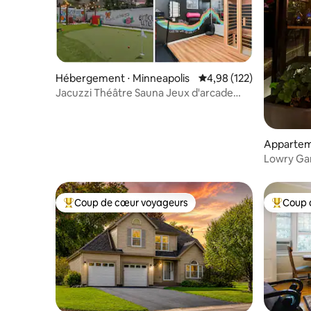
Hébergement ⋅ Minneapolis
Évaluation moyenne sur
4,98 (122)
Jacuzzi Théâtre Sauna Jeux d'arcade
Gymnase 10 couchages
Appartem
Lowry Gar
Peloton
Coup de cœur voyageurs
Coup 
Coups de cœur voyageurs les plus appréciés
Coups de