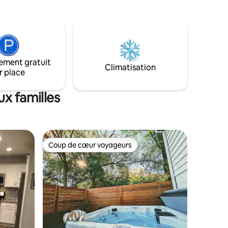
e à
Dispose d'une cuisine entièrement
 coin
équipée et d'une buanderie gratuite. •
 et
NETTOYÉ PAR DES PROFESSIONNELS •
u cœur du
ACCÈS FACILE AU CENTRE-VILLE
 à
(15 MIN) • ACCÈS FACILE À L'AÉROPORT
 plages de
ET AU CENTRE COMMERCIAL
s
ement gratuit
D'AMÉRIQUE (30 MIN) • CHEMINS DE
Climatisation
ues et
r place
RANDONNÉE DE MEDICINE LAKE (2 MIN)
tre-ville.
• CAFÉ GRATUIT • PARKING GRATUIT •
ant votre
WIFI RAPIDE GRATUIT • ARRIVÉE
x familles
AUTONOME AVEC CLAVIER ;
INTERDICTION DE FUMER ET D'AMENER
DES ANIMAUX DE COMPAGNIE
Coup de cœur voyageurs
lus appréciés
Coup de cœur voyageurs