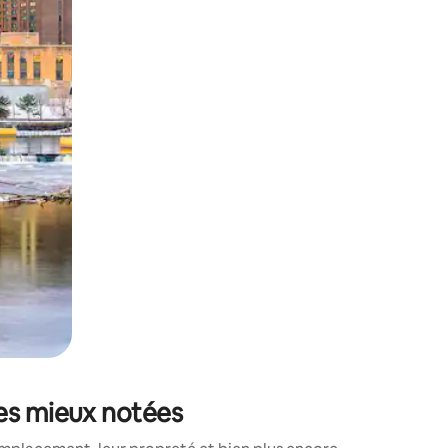
sant glisser.
les mieux notées