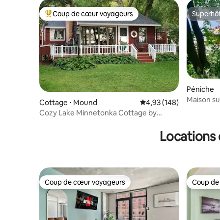
Coup de cœur voyageurs
Superhô
Coups de cœur voyageurs les plus appréciés
Superhô
Péniche
Maison sur
Cottage ⋅ Mound
Évaluation moyenne sur 
4,93 (148)
Cozy Lake Minnetonka Cottage by
Minneapolis
Locations 
Coup de cœur voyageurs
Coup de
Coup de cœur voyageurs
Coup de