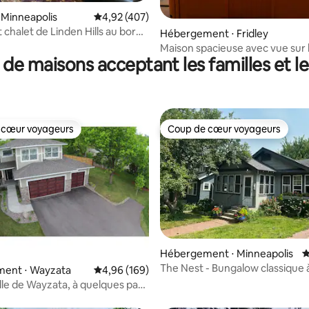
 la base de 131 commentaires : 4,95 sur 5
 Minneapolis
Évaluation moyenne sur la base de 407 comme
4,92 (407)
chalet de Linden Hills au bord
Hébergement ⋅ Fridley
riet
Maison spacieuse avec vue sur la
 de maisons acceptant les familles et l
Se retrouver, se détendre et fa
paddle
 cœur voyageurs
Coup de cœur voyageurs
 cœur voyageurs
Coup de cœur voyageurs
la base de 186 commentaires : 4,97 sur 5
Hébergement ⋅ Minneapolis
É
The Nest - Bungalow classique 
ent ⋅ Wayzata
Évaluation moyenne sur la base de 169 commen
4,96 (169)
Hills
lle de Wayzata, à quelques pas