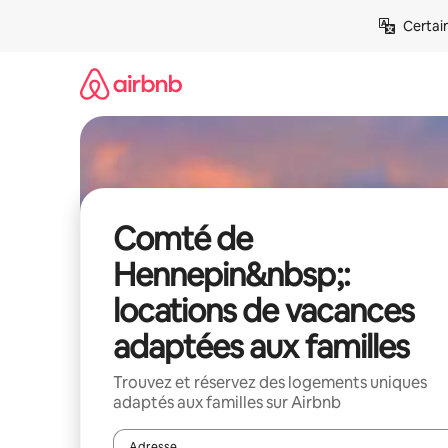
Aller
Certai
directement
au
contenu
Comté de
Hennepin&nbsp;:
locations de vacances
adaptées aux familles
Trouvez et réservez des logements uniques
adaptés aux familles sur Airbnb
Adresse