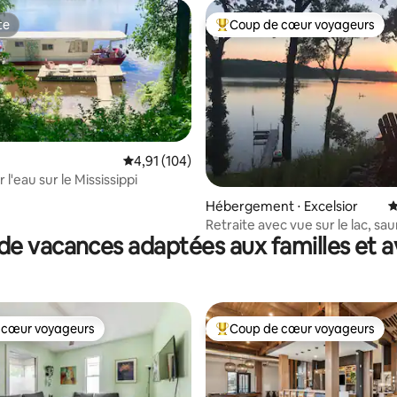
te
Coup de cœur voyageurs
te
Coups de cœur voyageurs les p
Évaluation moyenne sur la base de 104 comme
4,91 (104)
 l'eau sur le Mississippi
la base de 148 commentaires : 4,93 sur 5
Hébergement ⋅ Excelsior
É
Retraite avec vue sur le lac, sau
de vacances adaptées aux familles et a
 cœur voyageurs
Coup de cœur voyageurs
 cœur voyageurs
Coups de cœur voyageurs les p