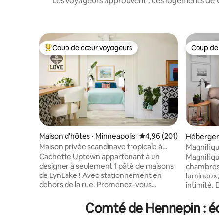
Les voyageurs approuvent : ces logements de v
Coup de cœur voyageurs
Coup de
Coups de cœur voyageurs les plus appréciés
Coup de
Maison d'hôtes ⋅ Minneapolis
Évaluation moyenne sur 
4,96 (201)
Hébergem
Maison privée scandinave tropicale à
Magnifiqu
Uptown
chambres 
Cachette Uptown appartenant à un
Magnifiqu
designer à seulement 1 pâté de maisons
chambres et 
de LynLake ! Avec stationnement en
lumineux, confort
dehors de la rue. Promenez-vous
intimité. Dans le parc à côté de la maison:
jusqu’aux meilleurs endroits, comme
colline de
Wrecktangle Pizza, le bar
terrains d
Comté de Hennepin : éq
Up Down Arcade ou le lac Harriet.
jeux! Télévision 65"dans le salon,