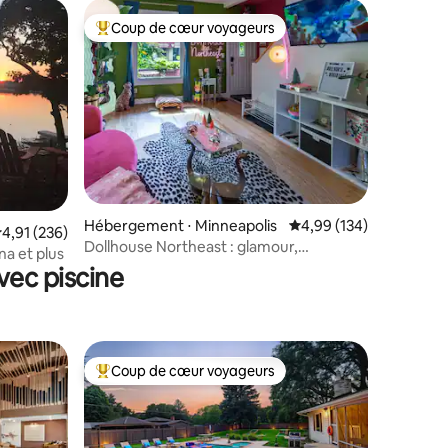
Coup de cœur voyageurs
lus appréciés
Coups de cœur voyageurs les plus appréciés
ntaires : 4,91 sur 5
Hébergement ⋅ Minneapolis
Évaluation moyenne sur
4,99 (134)
valuation moyenne sur la base de 236 commentaires : 4,91 sur 5
4,91 (236)
Dollhouse Northeast : glamour,
na et plus
emblématique et accessible à pied
vec piscine
Coup de cœur voyageurs
lus appréciés
Coups de cœur voyageurs les plus appréciés