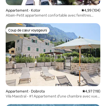
Appartement ⋅ Kotor
Évaluation moy
4,99 (104)
Abain-Petit appartement confortable avec fenêtres
donnant sur la mer
Coup de cœur voyageurs
Coup de cœur voyageurs
Appartement ⋅ Dobrota
Évaluation moy
4,97 (118)
Vila Maestral - #1 Appartement d'une chambre avec vue
sur la mer