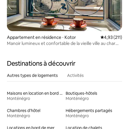
Appartement en résidence ⋅ Kotor
Évaluation moy
4,93 (211)
Manoir lumineux et confortable de la vieille ville au charme
romantique
Destinations à découvrir
Autres types de logements
Activités
Maisons en location en bord de mer
Boutiques-hôtels
Monténégro
Monténégro
Chambres d'hôtel
Hébergements partagés
Monténégro
Monténégro
Locations en bord de mer
Location de chalets