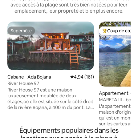
avec accès à la plage sont très bien notées pour leur
emplacement, leur propreté et bien plus encore.
Superhôte
Coup de cœur 
Superhôte
Coups de cœur vo
Cabane ⋅ Ada Bojana
Évaluation moyenne sur la base 
4,94 (161)
River House 97
River House 97 est une maison
Appartement ⋅ Ko
luxueusement meublée de deux
MARETA III - bord
étages,où elle est située sur le côté droit
L'appartement Maret
de la rivière Bojana, à 400 m du pont. La
maison d'origine qu
maison est équipée de tout l'inventaire
qui est un monume
supplémentaire, où au rez-de-chaussée
sur les cartes aus
il y a une télévision avec 200 chaînes,wi-
Équipements populaires dans les
siècle. La maison 
fi,cuisine avec salle à manger, un plus
style méditerrané
lent, un réfrigérateur, un rostil, un grille-