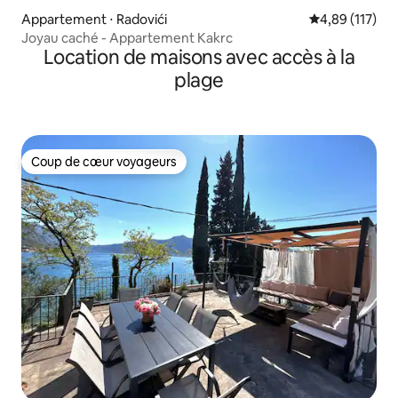
Appartement ⋅ Radovići
Évaluation moy
4,89 (117)
Joyau caché - Appartement Kakrc
Location de maisons avec accès à la
plage
Coup de cœur voyageurs
Coup de cœur voyageurs