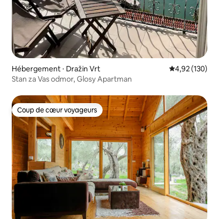
Hébergement ⋅ Dražin Vrt
Évaluation moy
4,92 (130)
Stan za Vas odmor, Glosy Apartman
Coup de cœur voyageurs
Coup de cœur voyageurs