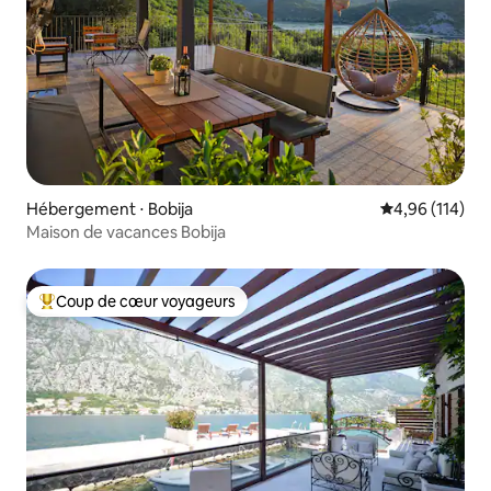
Hébergement ⋅ Bobija
Évaluation moy
4,96 (114)
Maison de vacances Bobija
Coup de cœur voyageurs
Coups de cœur voyageurs les plus appréciés