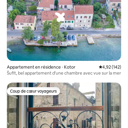
Appartement en résidence ⋅ Kotor
Évaluation moy
4,92 (142)
Šufit, bel appartement d'une chambre avec vue sur la mer
Coup de cœur voyageurs
Coup de cœur voyageurs