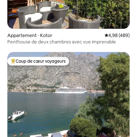
Appartement ⋅ Kotor
Évaluation moy
4,98 (489)
Penthouse de deux chambres avec vue imprenable
Coup de cœur voyageurs
Coups de cœur voyageurs les plus appréciés