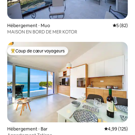
Hébergement ⋅ Muo
Évaluation
5 (82)
MAISON EN BORD DE MER KOTOR
Coup de cœur voyageurs
Coups de cœur voyageurs les plus appréciés
Hébergement ⋅ Bar
Évaluation moy
4,99 (125)