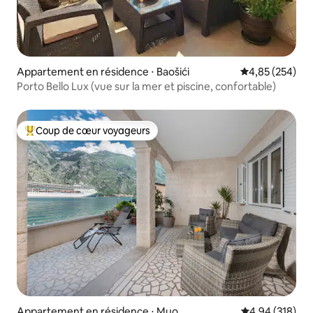
Appartement en résidence ⋅ Baošići
Évaluation moy
4,85 (254)
Porto Bello Lux (vue sur la mer et piscine, confortable)
Coup de cœur voyageurs
Coups de cœur voyageurs les plus appréciés
Appartement en résidence ⋅ Muo
Évaluation moy
4,94 (318)