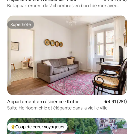
Bel appartement de 2 chambres en bord de mer avec
parking gratuit
Superhôte
Superhôte
Appartement en résidence ⋅ Kotor
Évaluation moy
4,91 (281)
Suite Heirloom chic et élégante dans la vieille ville
Coup de cœur voyageurs
Coups de cœur voyageurs les plus appréciés