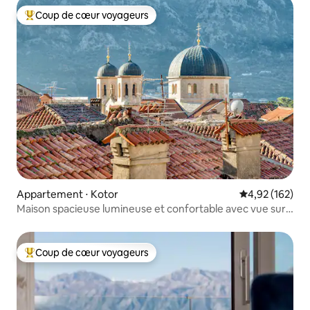
Coup de cœur voyageurs
Coups de cœur voyageurs les plus appréciés
Appartement ⋅ Kotor
Évaluation moy
4,92 (162)
Maison spacieuse lumineuse et confortable avec vue sur
la vieille ville
Coup de cœur voyageurs
Coups de cœur voyageurs les plus appréciés