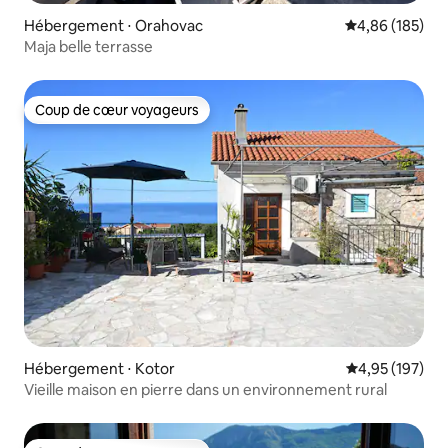
Hébergement ⋅ Orahovac
Évaluation moy
4,86 (185)
Maja belle terrasse
Coup de cœur voyageurs
Coup de cœur voyageurs
Hébergement ⋅ Kotor
Évaluation moy
4,95 (197)
Vieille maison en pierre dans un environnement rural