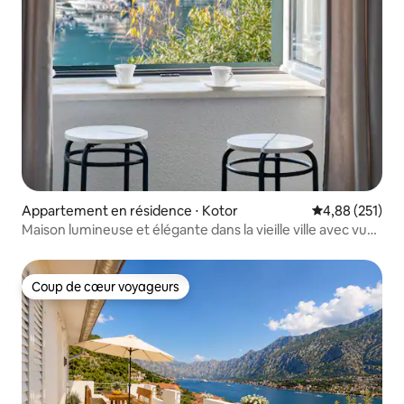
Appartement en résidence ⋅ Kotor
Évaluation moy
4,88 (251)
Maison lumineuse et élégante dans la vieille ville avec vue
sur la mer
Coup de cœur voyageurs
Coup de cœur voyageurs