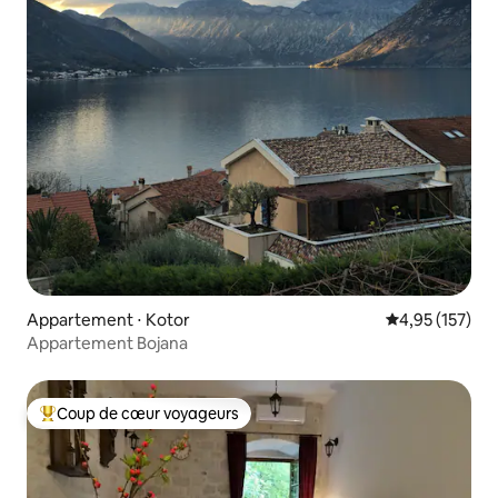
Appartement ⋅ Kotor
Évaluation moy
4,95 (157)
Appartement Bojana
Coup de cœur voyageurs
Coups de cœur voyageurs les plus appréciés