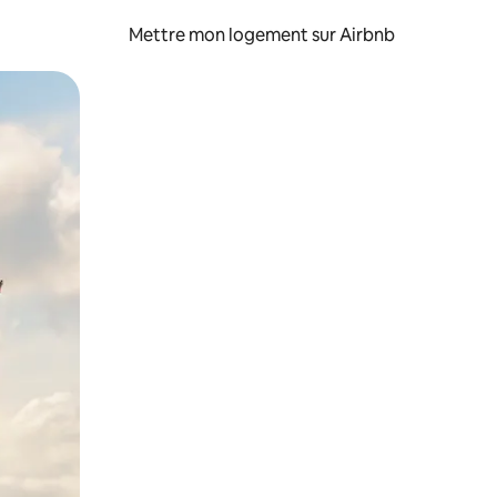
Mettre mon logement sur Airbnb
sant glisser.