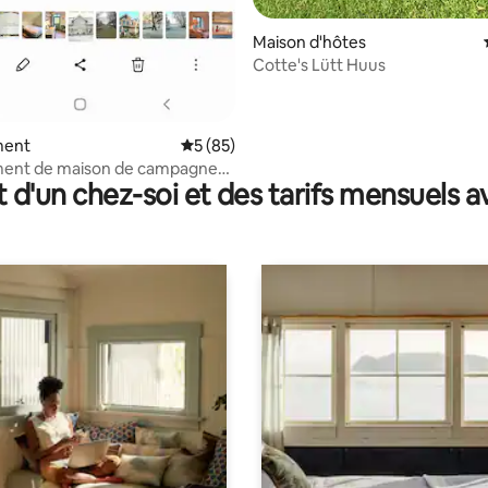
Maison d'hôtes
Cotte's Lütt Huus
ment
Évaluation moyenne sur la base de 85 co
5 (85)
ent de maison de campagne
t d'un chez-soi et des tarifs mensuels 
tade