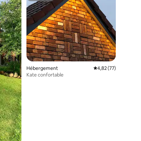
Hébergement
Évaluation moyenne su
4,82 (77)
Kate confortable