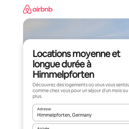
Aller
directement
au
contenu
Locations moyenne et
longue durée à
Himmelpforten
Découvrez des logements où vous vous sente
comme chez vous pour un séjour d'un mois ou
plus.
Adresse
Lorsque les résultats s'affichent, utilisez les flèc
Arrivée