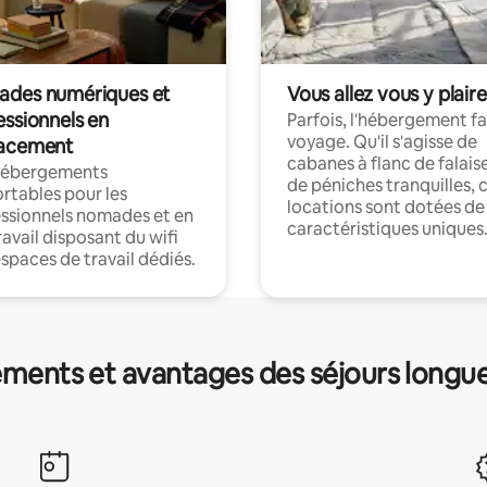
des numériques et
Vous allez vous y plaire
essionnels en
Parfois, l'hébergement fai
voyage. Qu'il s'agisse de
acement
cabanes à flanc de falais
hébergements
de péniches tranquilles, 
rtables pour les
locations sont dotées de
ssionnels nomades et en
caractéristiques uniques
ravail disposant du wifi
espaces de travail dédiés.
ments et avantages des séjours longu