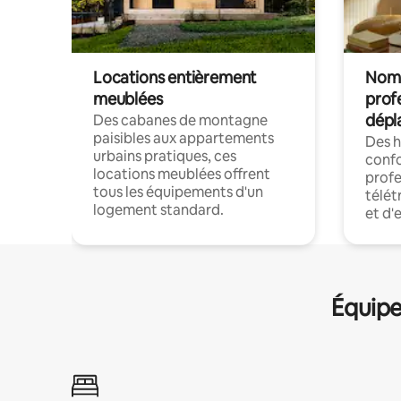
Locations entièrement
Noma
meublées
prof
dépl
Des cabanes de montagne
paisibles aux appartements
Des 
urbains pratiques, ces
confo
locations meublées offrent
profe
tous les équipements d'un
télét
logement standard.
et d'
Équipe