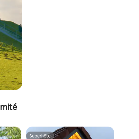
imité
Superhôte
lus appréciés
Superhôte