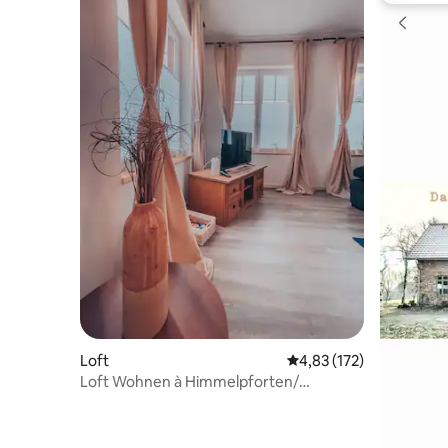
Loft
Évaluation moyenne sur
4,83 (172)
Loft Wohnen à Himmelpforten/
Christkinddorf