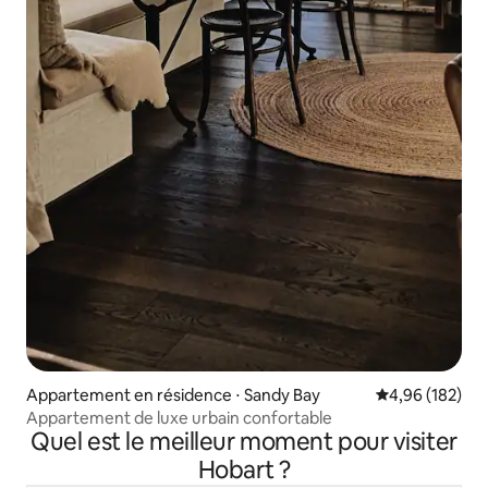
Appartement en résidence ⋅ Sandy Bay
Évaluation moy
4,96 (182)
Appartement de luxe urbain confortable
Quel est le meilleur moment pour visiter
Hobart ?