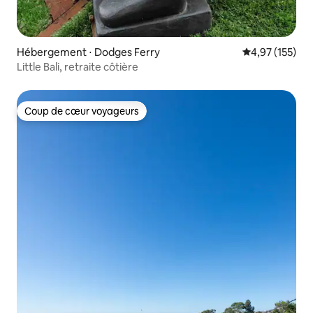
Hébergement ⋅ Dodges Ferry
Évaluation moy
4,97 (155)
Little Bali, retraite côtière
Coup de cœur voyageurs
Coup de cœur voyageurs