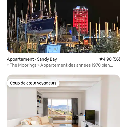
Appartement ⋅ Sandy Bay
Évaluation mo
4,98 (56)
« The Moorings » Appartement des années 1970 bien
entretenu
Coup de cœur voyageurs
Coup de cœur voyageurs