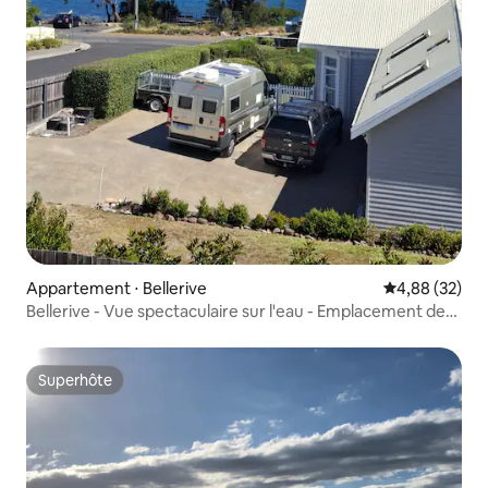
Appartement ⋅ Bellerive
Évaluation mo
4,88 (32)
Bellerive - Vue spectaculaire sur l'eau - Emplacement de
choix !
Superhôte
Superhôte