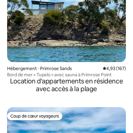
Hébergement ⋅ Primrose Sands
Évaluation moy
4,93 (167)
Bord de mer « Tupelo » avec sauna à Primrose Point
Location d'appartements en résidence
avec accès à la plage
Coup de cœur voyageurs
Coup de cœur voyageurs