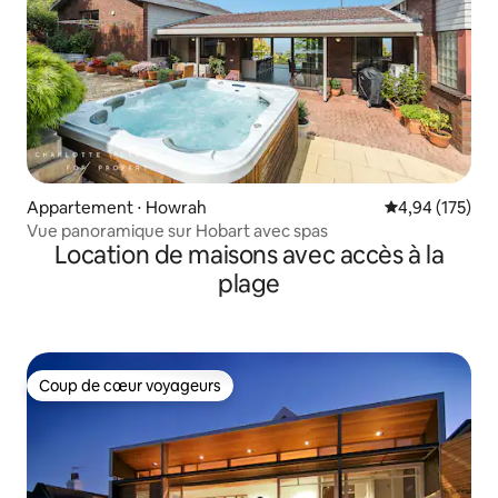
Appartement ⋅ Howrah
Évaluation moy
4,94 (175)
Vue panoramique sur Hobart avec spas
Location de maisons avec accès à la
plage
Coup de cœur voyageurs
Coup de cœur voyageurs