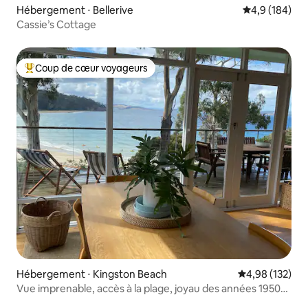
Hébergement ⋅ Bellerive
Évaluation mo
4,9 (184)
Cassie’s Cottage
Coup de cœur voyageurs
Coups de cœur voyageurs les plus appréciés
Hébergement ⋅ Kingston Beach
Évaluation moy
4,98 (132)
Vue imprenable, accès à la plage, joyau des années 1950
rénové