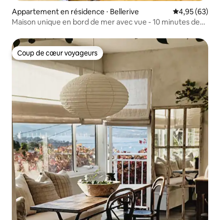
Appartement en résidence ⋅ Bellerive
Évaluation mo
4,95 (63)
Maison unique en bord de mer avec vue - 10 minutes de
Hobart
Coup de cœur voyageurs
Coup de cœur voyageurs