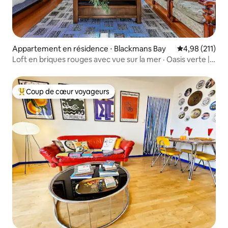
Appartement en résidence ⋅ Blackmans Bay
Évaluation moy
4,98 (211)
Loft en briques rouges avec vue sur la mer · Oasis verte |
Massage
Coup de cœur voyageurs
Coups de cœur voyageurs les plus appréciés