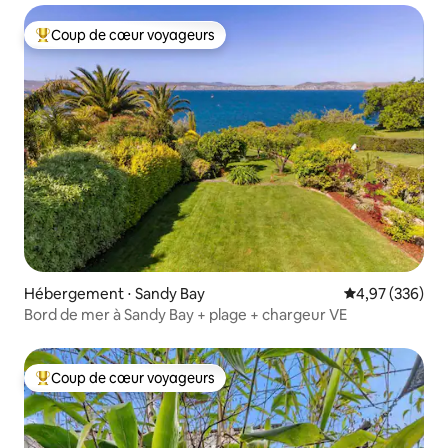
Coup de cœur voyageurs
Coups de cœur voyageurs les plus appréciés
Hébergement ⋅ Sandy Bay
Évaluation moy
4,97 (336)
Bord de mer à Sandy Bay + plage + chargeur VE
Coup de cœur voyageurs
Coups de cœur voyageurs les plus appréciés