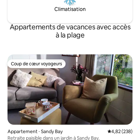
Climatisation
Appartements de vacances avec accès
à la plage
Coup de cœur voyageurs
Coup de cœur voyageurs
Appartement ⋅ Sandy Bay
Évaluation moy
4,82 (238)
Retraite paisible dans un jardin à Sandy Bay.