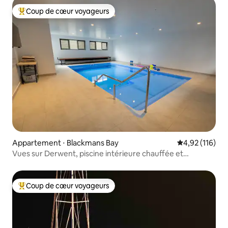
Coup de cœur voyageurs
Coups de cœur voyageurs les plus appréciés
Appartement ⋅ Blackmans Bay
Évaluation moy
4,92 (116)
Vues sur Derwent, piscine intérieure chauffée et
confortable
Coup de cœur voyageurs
Coups de cœur voyageurs les plus appréciés