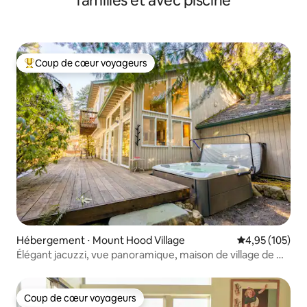
familles et avec piscine
Coup de cœur voyageurs
Coups de cœur voyageurs les plus appréciés
Hébergement ⋅ Mount Hood Village
Évaluation moy
4,95 (105)
Élégant jacuzzi, vue panoramique, maison de village de Mt
Hood
Coup de cœur voyageurs
Coup de cœur voyageurs