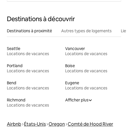
Destinations à découvrir
Destinations à proximité
Autres types de logements
Lie
Seattle
Vancouver
Locations de vacances
Locations de vacances
Portland
Boise
Locations de vacances
Locations de vacances
Bend
Eugene
Locations de vacances
Locations de vacances
Richmond
Afficher plus
Locations de vacances
Airbnb
États-Unis
Oregon
Comté de Hood River