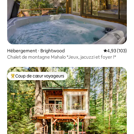
Hébergement ⋅ Brightwood
Évaluation moy
4,93 (103)
Chalet de montagne Mahalo *Jeux, jacuzzi et foyer !*
Coup de cœur voyageurs
Coups de cœur voyageurs les plus appréciés