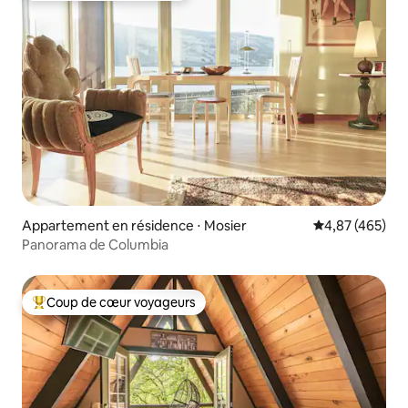
Appartement en résidence ⋅ Mosier
Évaluation moy
4,87 (465)
Panorama de Columbia
Coup de cœur voyageurs
Coups de cœur voyageurs les plus appréciés