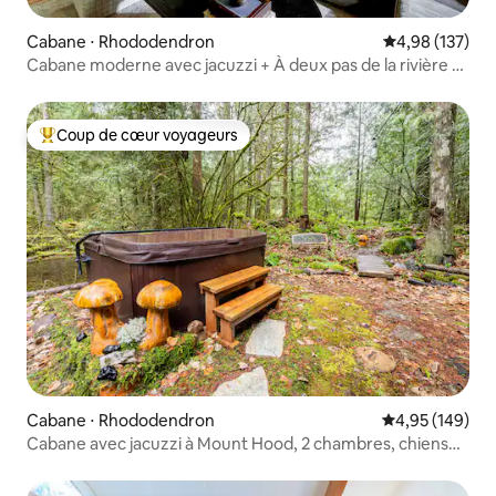
Cabane ⋅ Rhododendron
Évaluation moy
4,98 (137)
Cabane moderne avec jacuzzi + À deux pas de la rivière •
Chiens acceptés
Coup de cœur voyageurs
Coups de cœur voyageurs les plus appréciés
Cabane ⋅ Rhododendron
Évaluation moy
4,95 (149)
Cabane avec jacuzzi à Mount Hood, 2 chambres, chiens
bienvenus !