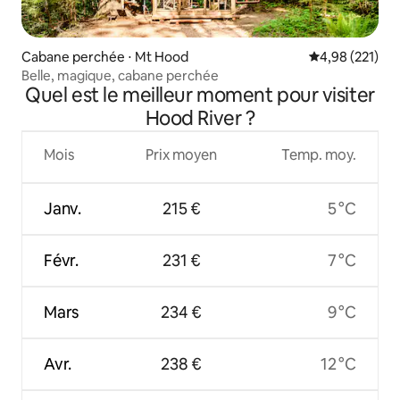
Cabane perchée ⋅ Mt Hood
Évaluation moy
4,98 (221)
Belle, magique, cabane perchée
Quel est le meilleur moment pour visiter
Hood River ?
Mois
Prix moyen
Temp. moy.
Janv.
215 €
5 °C
Févr.
231 €
7 °C
Mars
234 €
9 °C
Avr.
238 €
12 °C