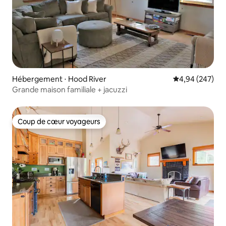
Hébergement ⋅ Hood River
Évaluation moy
4,94 (247)
Grande maison familiale + jacuzzi
Coup de cœur voyageurs
Coup de cœur voyageurs