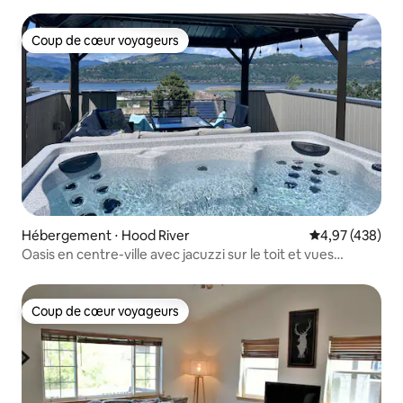
toutes saisons
Coup de cœur voyageurs
Coup de cœur voyageurs
Hébergement ⋅ Hood River
Évaluation moy
4,97 (438)
Oasis en centre-ville avec jacuzzi sur le toit et vues
imprenables
Coup de cœur voyageurs
Coup de cœur voyageurs