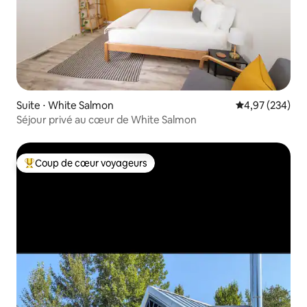
Suite ⋅ White Salmon
Évaluation moy
4,97 (234)
Séjour privé au cœur de White Salmon
Coup de cœur voyageurs
Coups de cœur voyageurs les plus appréciés