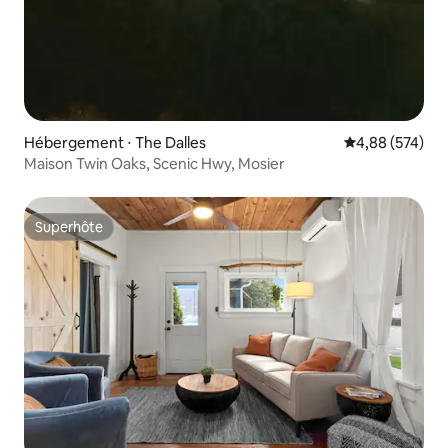
Hébergement ⋅ The Dalles
Évaluation moy
4,88 (574)
Maison Twin Oaks, Scenic Hwy, Mosier
Superhôte
Superhôte