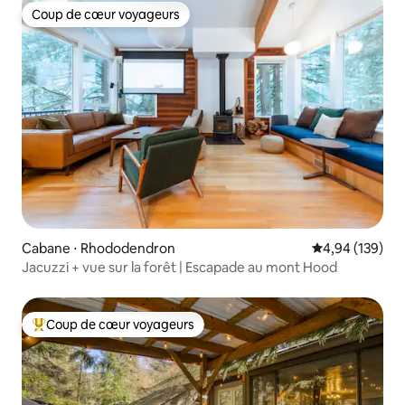
Coup de cœur voyageurs
Coup de cœur voyageurs
Cabane ⋅ Rhododendron
Évaluation moy
4,94 (139)
Jacuzzi + vue sur la forêt | Escapade au mont Hood
Coup de cœur voyageurs
Coups de cœur voyageurs les plus appréciés