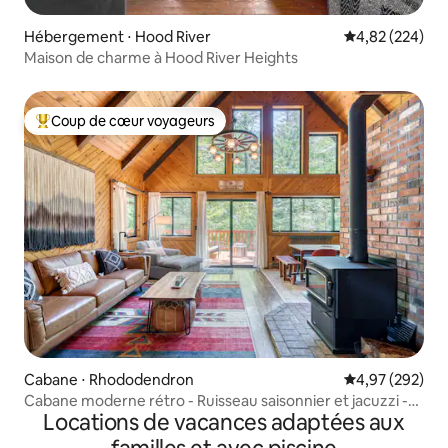
Hébergement ⋅ Hood River
Évaluation moy
4,82 (224)
Maison de charme à Hood River Heights
Coup de cœur voyageurs
Coups de cœur voyageurs les plus appréciés
Cabane ⋅ Rhododendron
Évaluation moy
4,97 (292)
Cabane moderne rétro - Ruisseau saisonnier et jacuzzi -
Locations de vacances adaptées aux
Chiens 👍