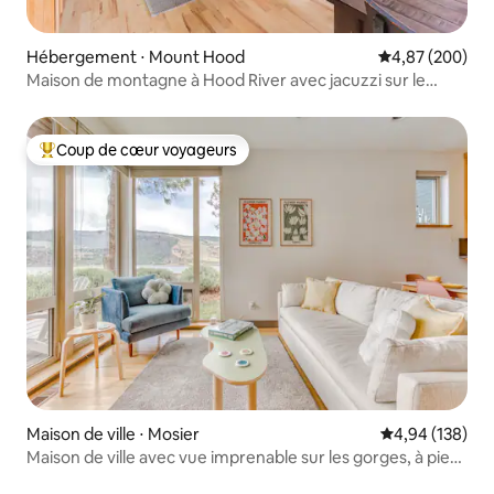
Hébergement ⋅ Mount Hood
Évaluation moy
4,87 (200)
Maison de montagne à Hood River avec jacuzzi sur le
Fruit Loop
Coup de cœur voyageurs
Coups de cœur voyageurs les plus appréciés
Maison de ville ⋅ Mosier
Évaluation moy
4,94 (138)
Maison de ville avec vue imprenable sur les gorges, à pied
de la ville et des sentiers