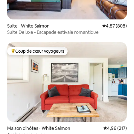
Suite ⋅ White Salmon
Évaluation moy
4,87 (808)
Suite Deluxe - Escapade estivale romantique
Coup de cœur voyageurs
Coups de cœur voyageurs les plus appréciés
Maison d'hôtes ⋅ White Salmon
Évaluation moy
4,96 (217)