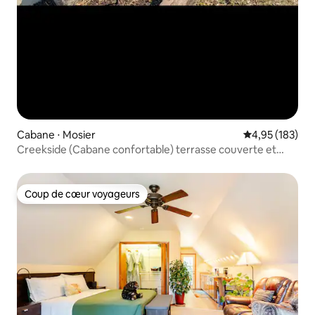
Cabane ⋅ Mosier
Évaluation moy
4,95 (183)
Creekside (Cabane confortable) terrasse couverte et
chambre en mezzanine
Coup de cœur voyageurs
Coup de cœur voyageurs