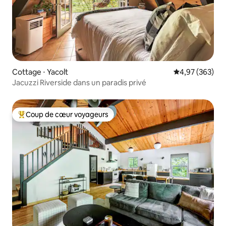
Cottage ⋅ Yacolt
Évaluation moy
4,97 (363)
Jacuzzi Riverside dans un paradis privé
Coup de cœur voyageurs
Coups de cœur voyageurs les plus appréciés