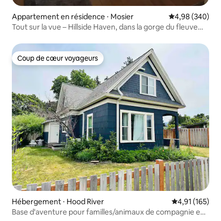
Appartement en résidence ⋅ Mosier
Évaluation moy
4,98 (340)
Tout sur la vue – Hillside Haven, dans la gorge du fleuve
Columbia
Coup de cœur voyageurs
Coup de cœur voyageurs
Hébergement ⋅ Hood River
Évaluation moy
4,91 (165)
Base d'aventure pour familles/animaux de compagnie en