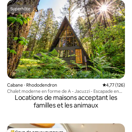
Superhôte
Superhôte
Cabane ⋅ Rhododendron
Évaluation moy
4,77 (126)
Chalet moderne en forme de A - Jacuzzi - Escapade en
Locations de maisons acceptant les
forêt
familles et les animaux