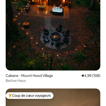
Cabane ⋅ Mount Hood Village
Évaluation moy
4,99 (108)
Barlow Haus
Coup de cœur voyageurs
Coups de cœur voyageurs les plus appréciés