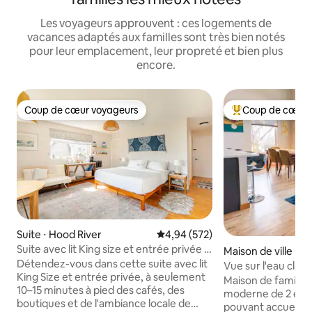
Les voyageurs approuvent : ces logements de
vacances adaptés aux familles sont très bien notés
pour leur emplacement, leur propreté et bien plus
encore.
Coup de cœur voyageurs
Coup de cœur 
Coup de cœur voyageurs
Coups de cœur vo
Suite ⋅ Hood River
Évaluation moyenne sur la base 
4,94 (572)
Suite avec lit King size et entrée privée |
Maison de ville ⋅ H
À deux pas des boutiques et des
Détendez-vous dans cette suite avec lit
Vue sur l'eau clair
restaurants
King Size et entrée privée, à seulement
Maison de famille 
10–15 minutes à pied des cafés, des
moderne de 2 éta
boutiques et de l'ambiance locale de
pouvant accueilli