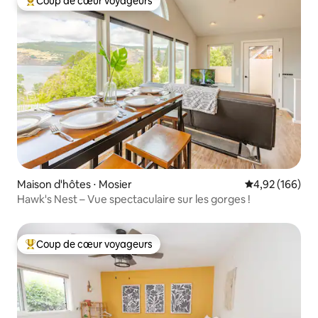
Coup de cœur voyageurs
Coups de cœur voyageurs les plus appréciés
Maison d'hôtes ⋅ Mosier
Évaluation moy
4,92 (166)
Hawk's Nest – Vue spectaculaire sur les gorges !
Coup de cœur voyageurs
Coups de cœur voyageurs les plus appréciés