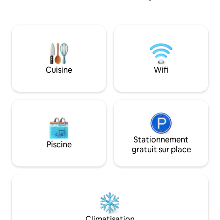
de recharge VE de niveau 2. La chambre
salle de bain avec
dispose d'une télévision et d'un lit queen
sur piédestal, cana
size confortable. La salle de télévision
matelas de sol. La suite dispose d'une
dispose d'une cheminée à gaz et d'une
connexion Wi-Fi, d
télévision de 46 pouces. Notre espace
plat, d'une AppleT
de préparation des aliments dispose
BluRayDVD et d'u
d'un four à micro-ondes, d'un grille-pain,
Vous aurez égalem
Cuisine
Wifi
d'une cafetière et d'un réfrigérateur. Il
en terrasse de la m
n'y a pas d'évier ni de cuisinière. White
coin feu, aux sall
Salmon est à 3/4 de mile et Hood River
extérieures, au jacu
est à 2 miles, de l'autre côté de la rivière.
sport à domicile.
Stationnement
Piscine
gratuit sur place
Climatisation