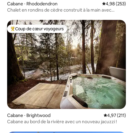
Cabane ⋅ Rhododendron
Évaluation moy
4,98 (253)
Chalet en rondins de cèdre construit à la main avec
baignoire profonde
Coup de cœur voyageurs
Coups de cœur voyageurs les plus appréciés
Cabane ⋅ Brightwood
Évaluation moy
4,97 (211)
Cabane au bord de la rivière avec un nouveau jacuzzi !