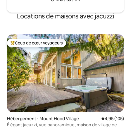
Locations de maisons avec jacuzzi
Coup de cœur voyageurs
Coups de cœur voyageurs les plus appréciés
Hébergement ⋅ Mount Hood Village
Évaluation moy
4,95 (105)
Élégant jacuzzi, vue panoramique, maison de village de Mt
Hood