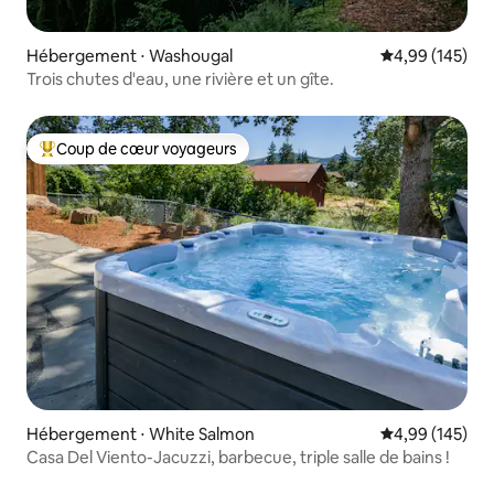
Hébergement ⋅ Washougal
Évaluation moy
4,99 (145)
Trois chutes d'eau, une rivière et un gîte.
Coup de cœur voyageurs
Coups de cœur voyageurs les plus appréciés
Hébergement ⋅ White Salmon
Évaluation moy
4,99 (145)
Casa Del Viento-Jacuzzi, barbecue, triple salle de bains !