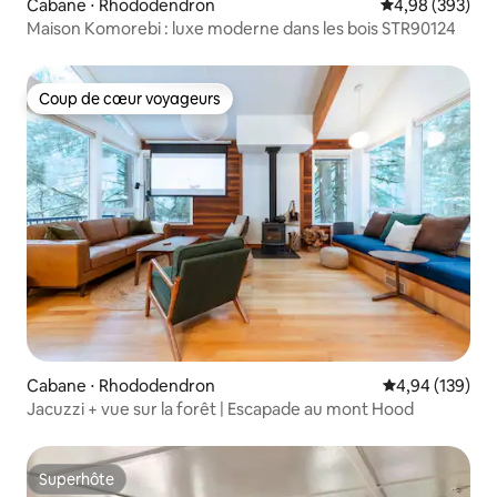
Cabane ⋅ Rhododendron
Évaluation moy
4,98 (393)
Maison Komorebi : luxe moderne dans les bois STR90124
Coup de cœur voyageurs
Coup de cœur voyageurs
Cabane ⋅ Rhododendron
Évaluation moy
4,94 (139)
Jacuzzi + vue sur la forêt | Escapade au mont Hood
Superhôte
Superhôte