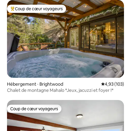
Coup de cœur voyageurs
Coups de cœur voyageurs les plus appréciés
Hébergement ⋅ Brightwood
Évaluation moy
4,93 (103)
Chalet de montagne Mahalo *Jeux, jacuzzi et foyer !*
Coup de cœur voyageurs
Coup de cœur voyageurs