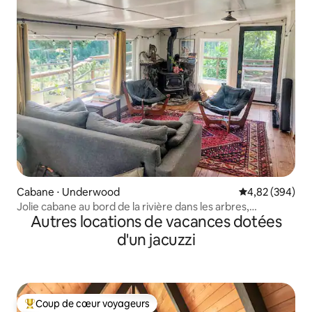
Cabane ⋅ Underwood
Évaluation moy
4,82 (394)
Jolie cabane au bord de la rivière dans les arbres,
Autres locations de vacances dotées
JACUZZI !!
d'un jacuzzi
Coup de cœur voyageurs
Coups de cœur voyageurs les plus appréciés