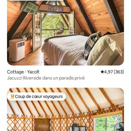
Cottage ⋅ Yacolt
Évaluation moy
4,97 (363)
Jacuzzi Riverside dans un paradis privé
Coup de cœur voyageurs
Coups de cœur voyageurs les plus appréciés