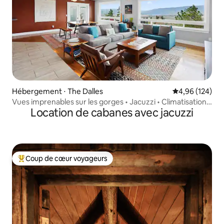
Hébergement ⋅ The Dalles
Évaluation moy
4,96 (124)
Vues imprenables sur les gorges • Jacuzzi • Climatisation
Location de cabanes avec jacuzzi
centrale
Coup de cœur voyageurs
Coups de cœur voyageurs les plus appréciés