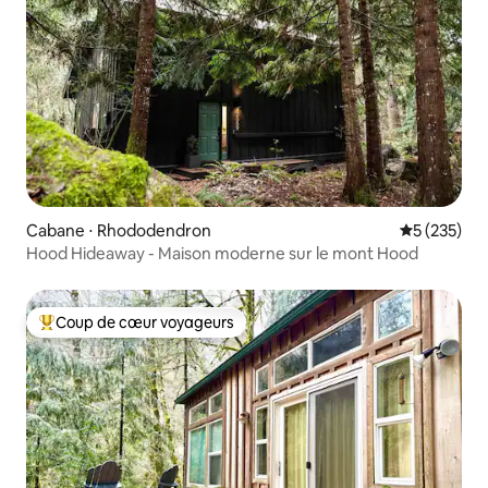
Cabane ⋅ Rhododendron
Évaluation 
5 (235)
Hood Hideaway - Maison moderne sur le mont Hood
Coup de cœur voyageurs
Coups de cœur voyageurs les plus appréciés