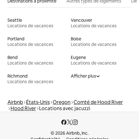
Destinations à proximité
Autres types de logements
Lie
Seattle
Vancouver
Locations de vacances
Locations de vacances
Portland
Boise
Locations de vacances
Locations de vacances
Bend
Eugene
Locations de vacances
Locations de vacances
Richmond
Afficher plus
Locations de vacances
Airbnb
États-Unis
Oregon
Comté de Hood River
Hood River
Locations avec jacuzzi
© 2026 Airbnb, Inc.