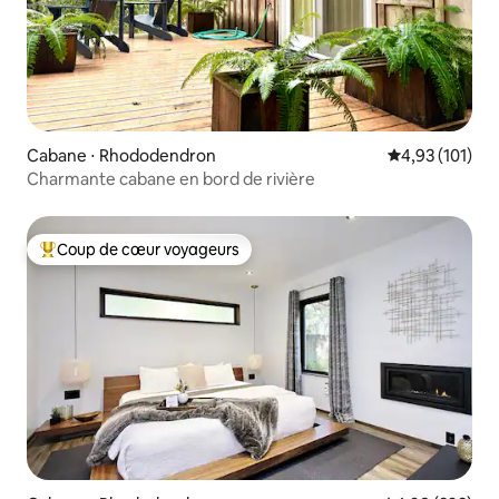
Cabane ⋅ Rhododendron
Évaluation moy
4,93 (101)
Charmante cabane en bord de rivière
Coup de cœur voyageurs
Coups de cœur voyageurs les plus appréciés