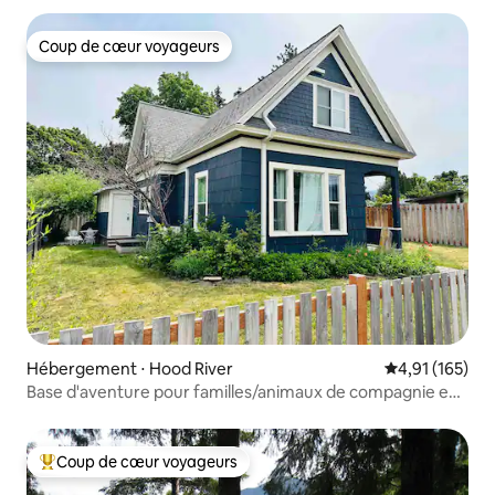
Coup de cœur voyageurs
Coup de cœur voyageurs
Hébergement ⋅ Hood River
Évaluation moy
4,91 (165)
Base d'aventure pour familles/animaux de compagnie en
toutes saisons
Coup de cœur voyageurs
Coups de cœur voyageurs les plus appréciés