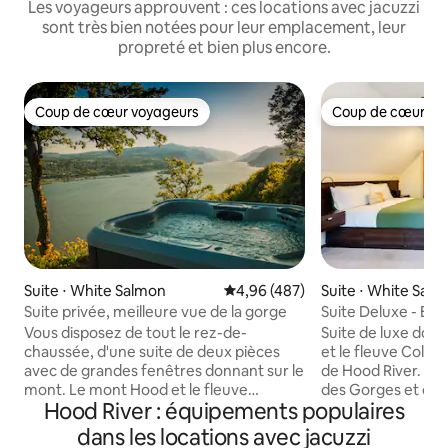
Les voyageurs approuvent : ces locations avec jacuzzi
sont très bien notées pour leur emplacement, leur
propreté et bien plus encore.
Coup de cœur voyageurs
Coup de cœur vo
Coup de cœur voyageurs
Coup de cœur vo
Suite ⋅ White Salmon
Évaluation moyenne sur la base 
4,96 (487)
Suite ⋅ White Sal
Suite privée, meilleure vue de la gorge
Suite Deluxe - Esc
romantique
Vous disposez de tout le rez-de-
Suite de luxe don
chaussée, d'une suite de deux pièces
et le fleuve Colum
avec de grandes fenêtres donnant sur le
de Hood River. En
mont. Le mont Hood et le fleuve
des Gorges et des
Hood River : équipements populaires
Columbia. Les véliplanchistes, les kites et
randonnée. Compre
les voiliers traversent la rivière juste en
cheminée ; parking
dans les locations avec jacuzzi
dessous du jacuzzi et du patio. Station
cuisine gastronom