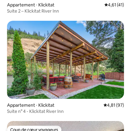
Appartement ⋅ Klickitat
Évaluation mo
4,61 (41)
Suite 2 – Klickitat River Inn
Appartement ⋅ Klickitat
Évaluation mo
4,81 (97)
Suite n° 4 - Klickitat River Inn
Coup de cœur voyageurs