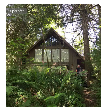
Superhôte
Superhôte