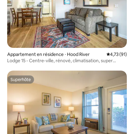
Appartement en résidence ⋅ Hood River
Évaluation mo
4,73 (91)
Lodge 15 - Centre-ville, rénové, climatisation, super
confortable !
Superhôte
Superhôte