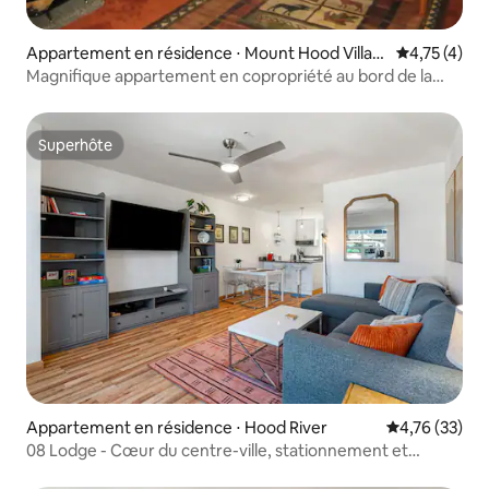
Appartement en résidence ⋅ Mount Hood Villag
Évaluation m
4,75 (4)
e
Magnifique appartement en copropriété au bord de la
rivière, piscine, climatisation
Superhôte
Superhôte
Appartement en résidence ⋅ Hood River
Évaluation mo
4,76 (33)
08 Lodge - Cœur du centre-ville, stationnement et
promenade !