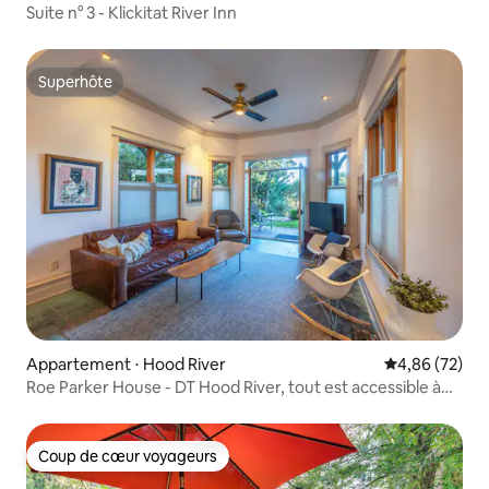
Suite n° 3 - Klickitat River Inn
Superhôte
Superhôte
Appartement ⋅ Hood River
Évaluation mo
4,86 (72)
Roe Parker House - DT Hood River, tout est accessible à
pied !
Coup de cœur voyageurs
Coup de cœur voyageurs