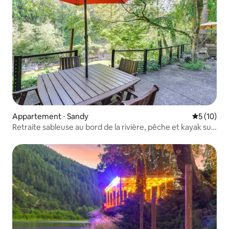
Appartement ⋅ Sandy
Évaluation
5 (10)
Retraite sableuse au bord de la rivière, pêche et kayak sur
place