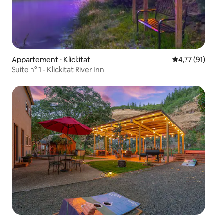
Appartement ⋅ Klickitat
Évaluation mo
4,77 (91)
Suite n° 1 - Klickitat River Inn