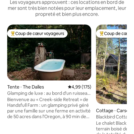
Les voyageurs approuvent : ces locations en bord de
mer sont très bien notées pour leur emplacement, leur
propreté et bien plus encore.
Coup de cœur voyageurs
Coup de cœur 
Coups de cœur voyageurs les plus appréciés
Coups de cœur vo
Tente ⋅ The Dalles
Évaluation moyenne sur la base 
4,99 (175)
Glamping de luxe : au bord d'un ruisseau,
baignoire, alpagas
Bienvenue au « Creek-side Retreat » de
Handsfull Farm : un glamping privé géré
Cottage ⋅ Carson
par une famille sur une ferme en activité
de 50 acres dans l'Oregon, à 90 min de
Blackbird Cottage
Portland • Lit queen size chauffant,
3 chambres
Le chalet Blackbird
chauffe-serviettes pour lui et pour elle,
terrain boisé de 9 acres. Vous
chauffage de tente, climatisation •