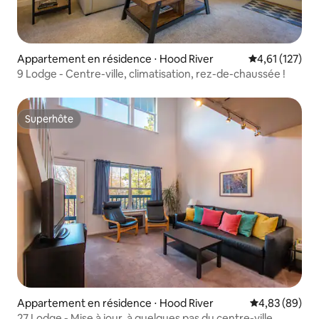
Appartement en résidence ⋅ Hood River
Évaluation moy
4,61 (127)
9 Lodge - Centre-ville, climatisation, rez-de-chaussée !
Superhôte
Superhôte
Appartement en résidence ⋅ Hood River
Évaluation mo
4,83 (89)
27 Lodge - Mise à jour, à quelques pas du centre-ville