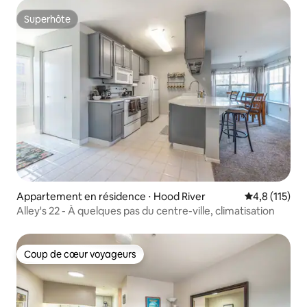
Superhôte
Superhôte
Appartement en résidence ⋅ Hood River
Évaluation mo
4,8 (115)
Alley's 22 - À quelques pas du centre-ville, climatisation
Coup de cœur voyageurs
Coup de cœur voyageurs