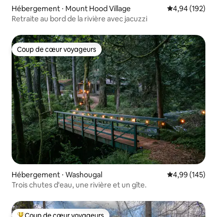
Hébergement ⋅ Mount Hood Village
Évaluation moy
4,94 (192)
Retraite au bord de la rivière avec jacuzzi
Coup de cœur voyageurs
Coup de cœur voyageurs
Hébergement ⋅ Washougal
Évaluation moy
4,99 (145)
Trois chutes d'eau, une rivière et un gîte.
Coup de cœur voyageurs