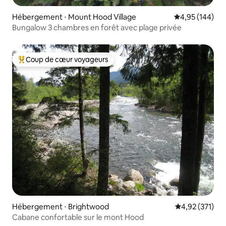
Hébergement ⋅ Mount Hood Village
Évaluation moy
4,95 (144)
Bungalow 3 chambres en forêt avec plage privée
Coup de cœur voyageurs
Coups de cœur voyageurs les plus appréciés
Hébergement ⋅ Brightwood
Évaluation moy
4,92 (371)
Cabane confortable sur le mont Hood