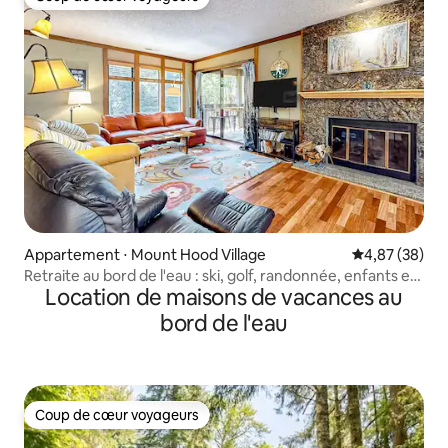
Coup de cœur voyageurs
Appartement ⋅ Mount Hood Village
Évaluation mo
4,87 (38)
Retraite au bord de l'eau : ski, golf, randonnée, enfants et
Location de maisons de vacances au
chiens
bord de l'eau
Coup de cœur voyageurs
Coup de cœur voyageurs