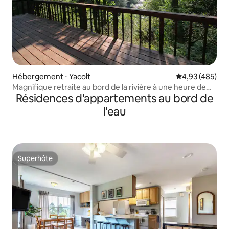
Hébergement ⋅ Yacolt
Évaluation moy
4,93 (485)
Magnifique retraite au bord de la rivière à une heure de
Résidences d'appartements au bord de
Portland
l'eau
Superhôte
Superhôte