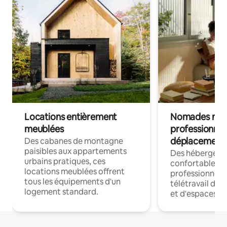
Locations entièrement
Nomades num
meublées
professionnel
déplacement
Des cabanes de montagne
paisibles aux appartements
Des hébergem
urbains pratiques, ces
confortables p
locations meublées offrent
professionnels
tous les équipements d'un
télétravail dis
logement standard.
et d'espaces de