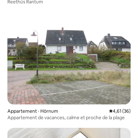
Reethüs Rantum
Appartement ⋅ Hörnum
Évaluation mo
4,61 (36)
Appartement de vacances, calme et proche de la plage