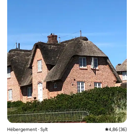
Hébergement ⋅ Sylt
Évaluation mo
4,86 (36)