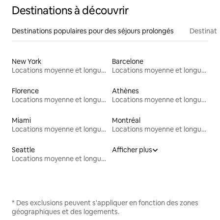
Destinations à découvrir
Destinations populaires pour des séjours prolongés
Destinati
New York
Barcelone
Locations moyenne et longue durée
Locations moyenne et longue durée
Florence
Athènes
Locations moyenne et longue durée
Locations moyenne et longue durée
Miami
Montréal
Locations moyenne et longue durée
Locations moyenne et longue durée
Seattle
Afficher plus
Locations moyenne et longue durée
* Des exclusions peuvent s'appliquer en fonction des zones
géographiques et des logements.