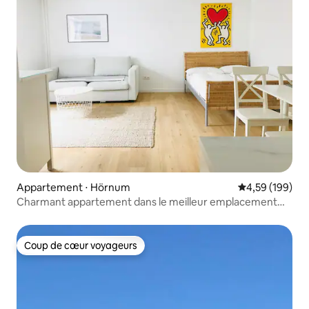
Appartement ⋅ Hörnum
Évaluation moy
4,59 (199)
Charmant appartement dans le meilleur emplacement
avec piscine et sauna
Coup de cœur voyageurs
Coup de cœur voyageurs