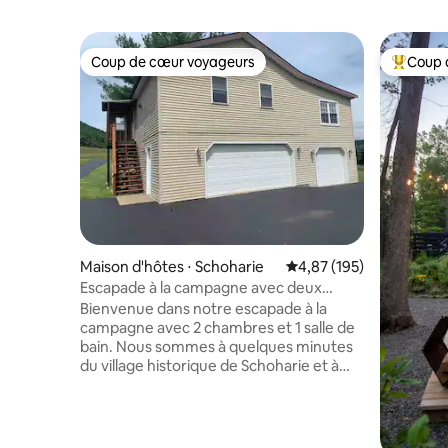
Coup de cœur voyageurs
Coup 
Coup de cœur voyageurs
Coups de
Maison d'hôtes ⋅ Schoharie
Évaluation moyenne sur
4,87 (195)
Escapade à la campagne avec deux
chambres.
Bienvenue dans notre escapade à la
campagne avec 2 chambres et 1 salle de
bain. Nous sommes à quelques minutes
du village historique de Schoharie et à
45 minutes de la région de la capitale et
de Cooperstown. Nous offrons des vues
panoramiques, un accès à la pelouse
autour de l'Airbnb, des sièges extérieurs