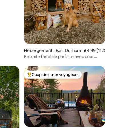
Hébergement ⋅ East Durham
Évaluation moyenne sur
4,99 (112)
Retraite familiale parfaite avec cour
clôturée et parc pour chiens
Coup de cœur voyageurs
lus appréciés
Coups de cœur voyageurs les plus appréciés