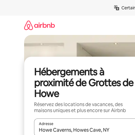
Aller
Certai
directement
au
contenu
Hébergements à
proximité de Grottes de
Howe
Réservez des locations de vacances, des
maisons uniques et plus encore sur Airbnb
Adresse
Lorsque les résultats s'affichent, utilisez les flèc