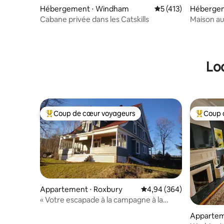
Hébergement ⋅ Windham
Évaluation moyenne 
5 (413)
Hébergem
Cabane privée dans les Catskills
Maison a
Catskills
Lo
Coup de cœur voyageurs
Coup 
Coups de cœur voyageurs les plus appréciés
Coups de
Appartement ⋅ Roxbury
Évaluation moyenne sur 
4,94 (364)
« Votre escapade à la campagne à la
ferme Beulah Land. »
Appartem