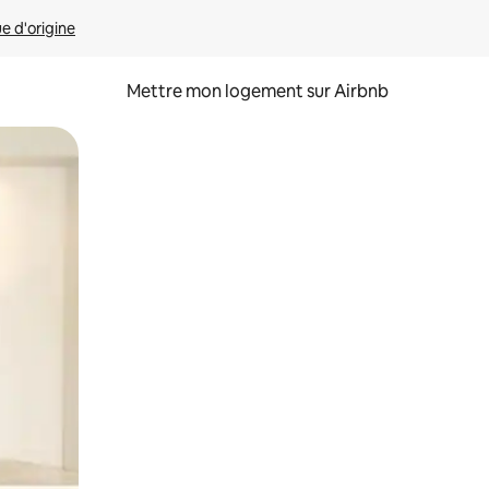
ue d'origine
Mettre mon logement sur Airbnb
sant glisser.