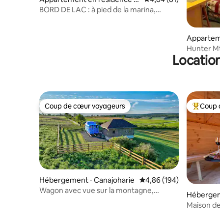
Saratoga Springs
BORD DE LAC : à pied de la marina,
restaurants, près de la piste
Appartem
Hunter
Hunter M
Location
confortab
Coup de cœur voyageurs
Coup 
Coup de cœur voyageurs
Coups de
Hébergement ⋅ Canajoharie
Évaluation moyenne sur 
4,86 (194)
Wagon avec vue sur la montagne,
Hébergem
animaux de ferme et foyer !
Maison d
scandinav