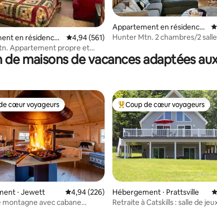
Appartement en résidence
É
⋅ Lanesville
Hunter Mtn. 2 chambres/2 salle
ent en résidence ⋅
Évaluation moyenne sur la base de 561 commen
4,94 (561)
sauna, terrasse privée
tn. Appartement propre et
 de maisons de vacances adaptées aux
le *Excellents commentaires*
de cœur voyageurs
Coup de cœur voyageurs
 cœur voyageurs les plus appréciés
Coups de cœur voyageurs les p
la base de 194 commentaires : 4,86 sur 5
ent ⋅ Jewett
Évaluation moyenne sur la base de 226 commen
4,94 (226)
Hébergement ⋅ Prattsville
É
e montagne avec cabane
Retraite à Catskills : salle de jeu
e pour barbecue, spa et plus
chargeur VE