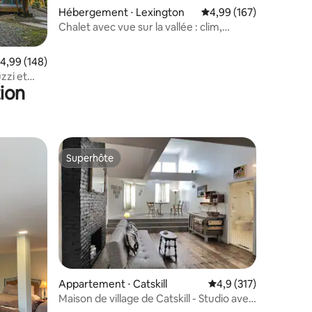
mmentaires : 5 sur 5
Hébergement ⋅ Lexington
Évaluation moyenne sur
4,99 (167)
Chalet avec vue sur la vallée : clim,
jacuzzi, foyer, jeux
valuation moyenne sur la base de 148 commentaires : 4,99 sur 5
4,99 (148)
zzi et
ion
Superhôte
lus appréciés
Superhôte
Appartement ⋅ Catskill
Évaluation moyenne su
4,9 (317)
Maison de village de Catskill - Studio avec
taires : 4,96 sur 5
vue sur la montagne