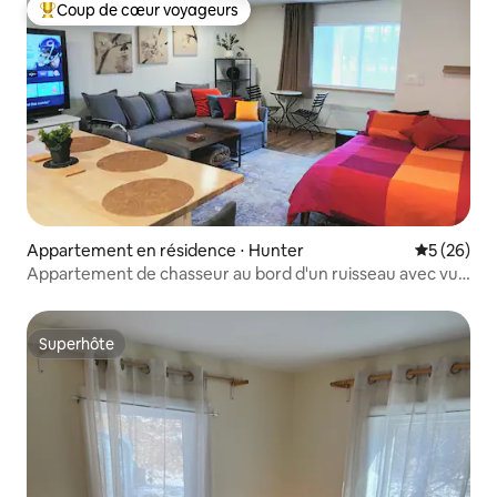
Coup de cœur voyageurs
Coups de cœur voyageurs les plus appréciés
Appartement en résidence ⋅ Hunter
Évaluation
5 (26)
Appartement de chasseur au bord d'un ruisseau avec vue
sur la montagne
Superhôte
Superhôte