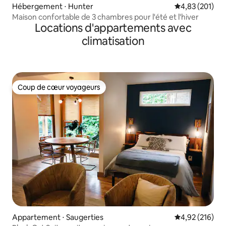
Hébergement ⋅ Hunter
Évaluation moy
4,83 (201)
Maison confortable de 3 chambres pour l'été et l'hiver
Locations d'appartements avec
climatisation
Coup de cœur voyageurs
Coup de cœur voyageurs
Appartement ⋅ Saugerties
Évaluation moy
4,92 (216)