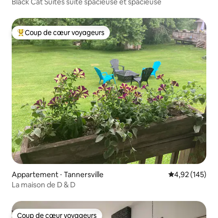
Black Cat Suites suite spacieuse et spacieuse
Coup de cœur voyageurs
Coups de cœur voyageurs les plus appréciés
Appartement ⋅ Tannersville
Évaluation moy
4,92 (145)
La maison de D & D
Coup de cœur voyageurs