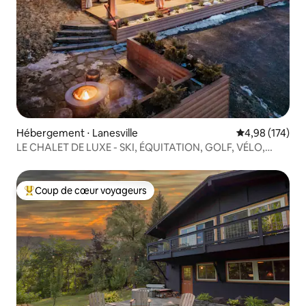
Hébergement ⋅ Lanesville
Évaluation moy
4,98 (174)
LE CHALET DE LUXE - SKI, ÉQUITATION, GOLF, VÉLO,
RANDONNÉE
Coup de cœur voyageurs
Coups de cœur voyageurs les plus appréciés