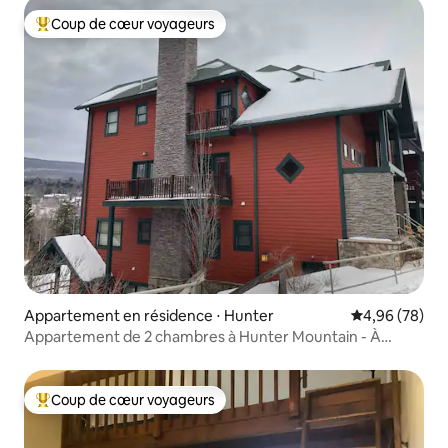
Coup de cœur voyageurs
Coups de cœur voyageurs les plus appréciés
Appartement en résidence ⋅ Hunter
Évaluation mo
4,96 (78)
Appartement de 2 chambres à Hunter Mountain - À
quelques pas des pistes de ski !
Coup de cœur voyageurs
Coups de cœur voyageurs les plus appréciés