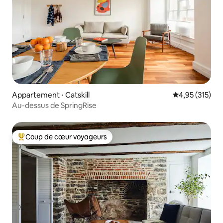
Appartement ⋅ Catskill
Évaluation moy
4,95 (315)
Au-dessus de SpringRise
Coup de cœur voyageurs
Coups de cœur voyageurs les plus appréciés