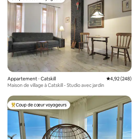
Coup de cœur voyageurs
Appartement ⋅ Catskill
Évaluation moy
4,92 (248)
Maison de village à Catskill - Studio avec jardin
Coup de cœur voyageurs
Coups de cœur voyageurs les plus appréciés