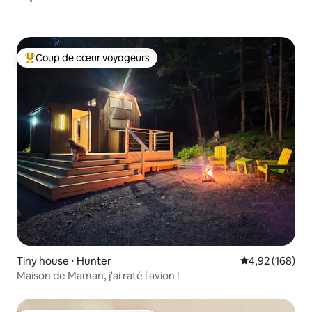
Coup de cœur voyageurs
Coups de cœur voyageurs les plus appréciés
Tiny house ⋅ Hunter
Évaluation moy
4,92 (168)
Maison de Maman, j'ai raté l'avion !