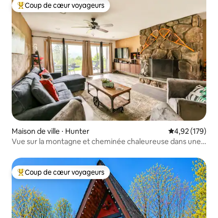
Coup de cœur voyageurs
Coups de cœur voyageurs les plus appréciés
Maison de ville ⋅ Hunter
Évaluation moy
4,92 (179)
Vue sur la montagne et cheminée chaleureuse dans une
maison de ville
Coup de cœur voyageurs
Coups de cœur voyageurs les plus appréciés