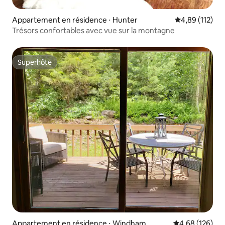
Appartement en résidence ⋅ Hunter
Évaluation moy
4,89 (112)
Trésors confortables avec vue sur la montagne
Superhôte
Superhôte
Appartement en résidence ⋅ Windham
Évaluation moy
4,68 (126)