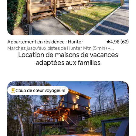
Appartement en résidence ⋅ Hunter
Évaluation mo
4,98 (62)
Marchez jusqu'aux pistes de Hunter Mtn (5 min) +
Location de maisons de vacances
Cheminée
adaptées aux familles
Coup de cœur voyageurs
Coups de cœur voyageurs les plus appréciés