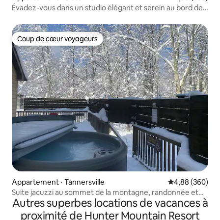
Évadez-vous dans un studio élégant et serein au bord de
la rivière
Coup de cœur voyageurs
Coup de cœur voyageurs
Appartement ⋅ Tannersville
Évaluation moy
4,88 (360)
Suite jacuzzi au sommet de la montagne, randonnée et
Autres superbes locations de vacances à
chutes à 5 min
proximité de Hunter Mountain Resort