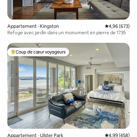
Appartement ⋅ Kingston
Évaluation moy
4,96 (673)
Refuge avec jardin dans un monument en pierre de 1735
Coup de cœur voyageurs
Coups de cœur voyageurs les plus appréciés
Appartement ⋅ Ulster Park
Évaluation moy
4,99 (458)