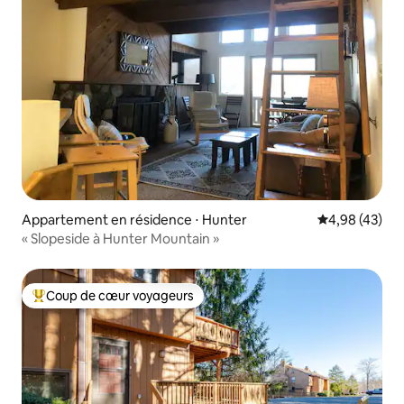
Appartement en résidence ⋅ Hunter
Évaluation mo
4,98 (43)
« Slopeside à Hunter Mountain »
Coup de cœur voyageurs
Coups de cœur voyageurs les plus appréciés