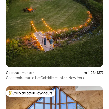
Cabane ⋅ Hunter
Évaluation moy
4,93 (137)
Cachemire sur le lac Catskills Hunter, New York
Coup de cœur voyageurs
Coups de cœur voyageurs les plus appréciés