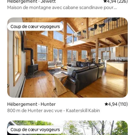
Hébergement ⋅ Jewett
Évaluation moy
4,94 (226)
Maison de montagne avec cabane scandinave pour
barbecue, spa et plus encore !
Coup de cœur voyageurs
Coup de cœur voyageurs
Hébergement ⋅ Hunter
Évaluation moy
4,94 (110)
800 m de Hunter avec vue - Kaaterskill Kabin
Coup de cœur voyageurs
Coup de cœur voyageurs