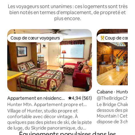
Les voyageurs sont unanimes : ces logements sont très
bien notés en termes d'emplacement, de propreté et
plus encore.
Coup de cœur voyageurs
Coup de cœur 
Coup de cœur voyageurs
Coups de cœur vo
Cabane ⋅ Hunter
@TheBridgeChalet
Appartement en résidence
Évaluation moyenne sur la base 
4,94 (561)
0,5 miles de Hunte
⋅ Hunter
Le Bridge Chalet s
Hunter Mtn. Appartement propre et
dessous des pistes
confortable *Excellents commentaires*
Village of Hunter, studio propre et
Mountain ! Cette maison authentique
confortable avec décor vintage. À
dispose de 3 chamb
quelques pas des pistes de ski, de la piste
avec une chambre
de luge, du Skyride panoramique, du
rue calme. Impré
Équipements populaires dans les
lac/de la plage de Dolan, des courts de