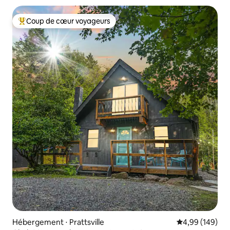
Coup de cœur voyageurs
Coups de cœur voyageurs les plus appréciés
Hébergement ⋅ Prattsville
Évaluation moy
4,99 (149)