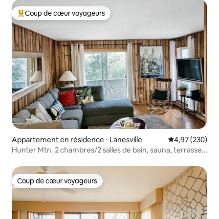
Coup de cœur voyageurs
Coups de cœur voyageurs les plus appréciés
Appartement en résidence ⋅ Lanesville
Évaluation moy
4,97 (230)
Hunter Mtn. 2 chambres/2 salles de bain, sauna, terrasse
privée
Coup de cœur voyageurs
Coup de cœur voyageurs