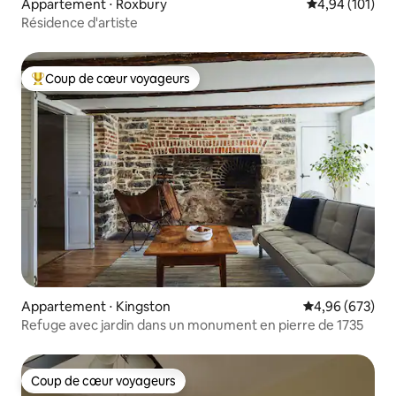
Appartement ⋅ Roxbury
Évaluation moy
4,94 (101)
Résidence d'artiste
Coup de cœur voyageurs
Coups de cœur voyageurs les plus appréciés
Appartement ⋅ Kingston
Évaluation moy
4,96 (673)
Refuge avec jardin dans un monument en pierre de 1735
Coup de cœur voyageurs
Coup de cœur voyageurs