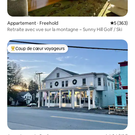
Appartement ⋅ Freehold
Évaluation 
5 (363)
Retraite avec vue sur la montagne ~ Sunny Hill Golf / Ski
Coup de cœur voyageurs
Coups de cœur voyageurs les plus appréciés