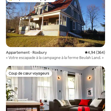
Coups de cœur voyageurs les plus appréciés
Appartement ⋅ Roxbury
Évaluation moy
4,94 (364)
« Votre escapade à la campagne à la ferme Beulah Land. »
Coup de cœur voyageurs
Coup de cœur voyageurs