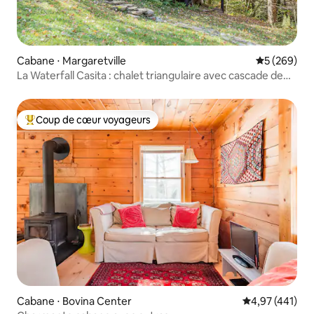
Cabane ⋅ Margaretville
Évaluation 
5 (269)
La Waterfall Casita : chalet triangulaire avec cascade de
9 mètres
Coup de cœur voyageurs
Coups de cœur voyageurs les plus appréciés
Cabane ⋅ Bovina Center
Évaluation moy
4,97 (441)