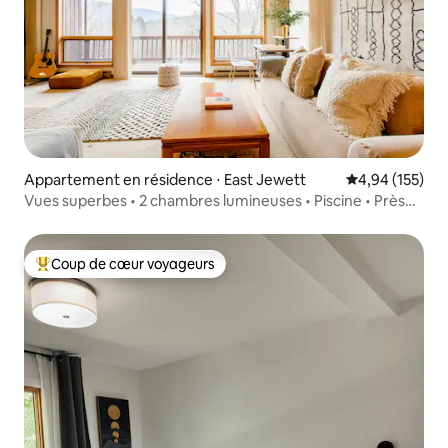
Appartement en résidence ⋅ East Jewett
Évaluation moy
4,94 (155)
Vues superbes • 2 chambres lumineuses • Piscine • Près
de la ferme • Lacs • Ferme
Coup de cœur voyageurs
Coups de cœur voyageurs les plus appréciés