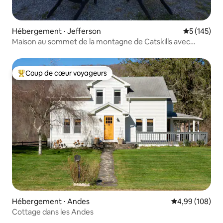
Hébergement ⋅ Jefferson
Évaluation 
5 (145)
Maison au sommet de la montagne de Catskills avec
JACUZZI et VUE !
Coup de cœur voyageurs
Coups de cœur voyageurs les plus appréciés
Hébergement ⋅ Andes
Évaluation moy
4,99 (108)
Cottage dans les Andes