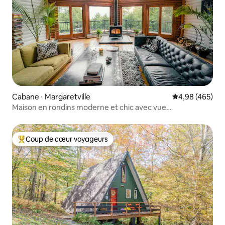
Cabane ⋅ Margaretville
Évaluation moy
4,98 (465)
Maison en rondins moderne et chic avec vue
spectaculaire sur la montagne !
Coup de cœur voyageurs
Coups de cœur voyageurs les plus appréciés