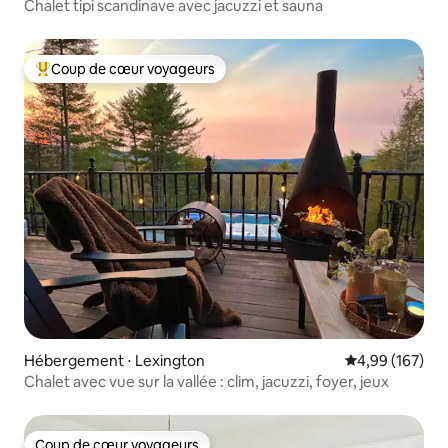
Chalet tipi scandinave avec jacuzzi et sauna
Coup de cœur voyageurs
Coups de cœur voyageurs les plus appréciés
Hébergement ⋅ Lexington
Évaluation moy
4,99 (167)
Chalet avec vue sur la vallée : clim, jacuzzi, foyer, jeux
Coup de cœur voyageurs