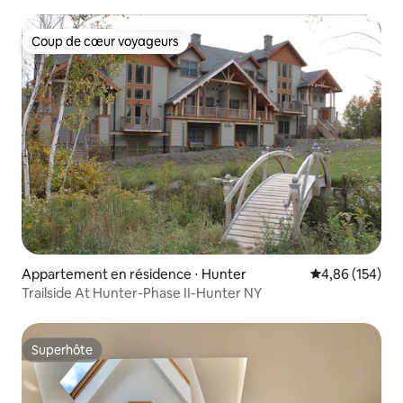
Coup de cœur voyageurs
Coup de cœur voyageurs
Appartement en résidence ⋅ Hunter
Évaluation moy
4,86 (154)
Trailside At Hunter-Phase II-Hunter NY
Superhôte
Superhôte