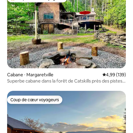
Coups de cœur voyageurs les plus appréciés
Cabane ⋅ Margaretville
Évaluation moy
4,99 (139)
Superbe cabane dans la forêt de Catskills près des pistes
de ski
Coup de cœur voyageurs
Coup de cœur voyageurs