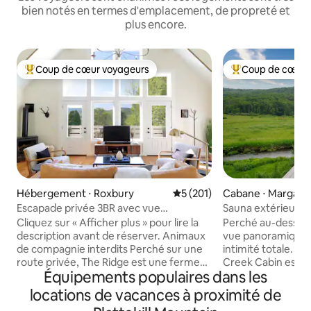
bien notés en termes d'emplacement, de propreté et
plus encore.
Coup de cœur voyageurs
Coup de cœur 
Coups de cœur voyageurs les plus appréciés
Coups de cœur vo
Hébergement ⋅ Roxbury
Évaluation moyenne sur la ba
5 (201)
Cabane ⋅ Margaret
Escapade privée 3BR avec vue
Sauna extérieur ; r
imprenable sur le mont et foyer !
acceptés
Cliquez sur « Afficher plus » pour lire la
Perché au-dessus 
description avant de réserver. Animaux
vue panoramique 
de compagnie interdits Perché sur une
intimité totale. Le
route privée, The Ridge est une ferme
Creek Cabin est incom
Équipements populaires dans les
moderne de 3 chambres/2 salles de bain
extérieur avec VUE ! → Pêche, sen
récemment construite avec une vue
de randonnée + sta
locations de vacances à proximité de
imprenable sur la montagne ! Détendez-
proximité → 3 chambres, 2 lits King size,