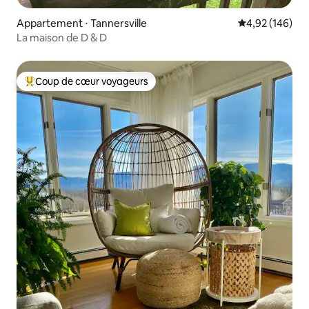
Appartement ⋅ Tannersville
Évaluation moy
4,92 (146)
La maison de D & D
Coup de cœur voyageurs
Coups de cœur voyageurs les plus appréciés