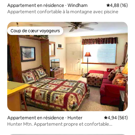
Appartement en résidence ⋅ Windham
Évaluation mo
4,88 (16)
Appartement confortable à la montagne avec piscine
Coup de cœur voyageurs
Coup de cœur voyageurs
Appartement en résidence ⋅ Hunter
Évaluation moy
4,94 (561)
Hunter Mtn. Appartement propre et confortable
*Excellents commentaires*