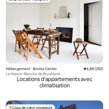
Coup de cœur voyageurs
Hébergement ⋅ Bovina Center
Évaluation moy
4,88 (250)
La Maison-Blanche de Brushland
Locations d'appartements avec
climatisation
Coup de cœur voyageurs