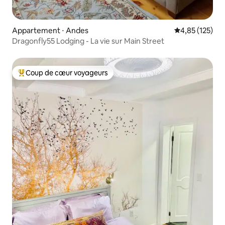
Appartement ⋅ Andes
Évaluation moy
4,85 (125)
Dragonfly55 Lodging - La vie sur Main Street
Coup de cœur voyageurs
Coups de cœur voyageurs les plus appréciés