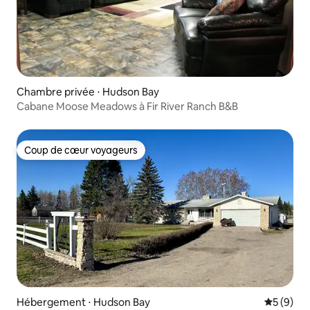
Chambre privée ⋅ Hudson Bay
Cabane Moose Meadows à Fir River Ranch B&B
Coup de cœur voyageurs
Coup de cœur voyageurs
Hébergement ⋅ Hudson Bay
Évaluatio
5 (9)