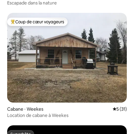
Escapade dans la nature
Coup de cœur voyageurs
Coups de cœur voyageurs les plus appréciés
Cabane ⋅ Weekes
Évaluation
5 (31)
Location de cabane à Weekes