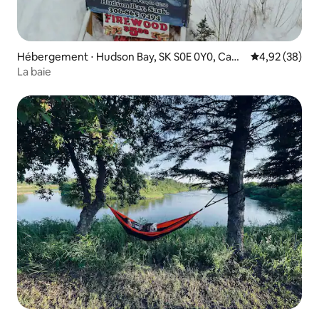
Hébergement ⋅ Hudson Bay, SK S0E 0Y0, Cana
Évaluation mo
4,92 (38)
da
La baie