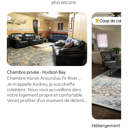
plus encore.
Coup de cœur 
Coups de cœur vo
Chambre privée ⋅ Hudson Bay
Chambre Horsin Around au Fir River
Ranch B&B
Je m'appelle Audrey, je suis cheffe
cuisinière. Nous vous accueillons dans
notre logement propre et confortable.
Venez profiter d'un moment de détente
et de délicieux repas chauds et sains !
Nous proposons une sélection de
5 chambres et de 2 cabanes avec des lits
Queen Size, du café et du thé, ainsi
Hébergement ⋅ H
qu'une connexion Internet gratuite. Un