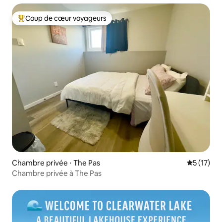
Coup de cœur voyageurs
Coups de cœur voyageurs les plus appréciés
Chambre privée ⋅ The Pas
Évaluation
5 (17)
Chambre privée à The Pas