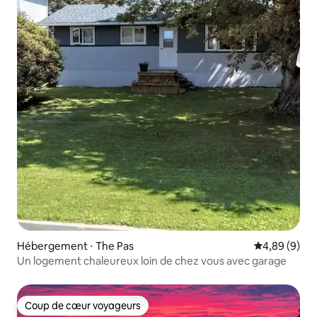
Hébergement ⋅ The Pas
Évaluation m
4,89 (9)
Un logement chaleureux loin de chez vous avec garage
Coup de cœur voyageurs
Coup de cœur voyageurs