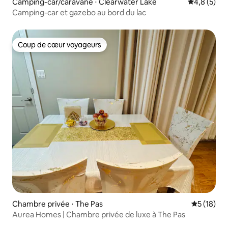
Camping-car/caravane ⋅ Clearwater Lake
Évaluation 
4,8 (5)
Camping-car et gazebo au bord du lac
Coup de cœur voyageurs
Coup de cœur voyageurs
Chambre privée ⋅ The Pas
Évaluation
5 (18)
Aurea Homes | Chambre privée de luxe à The Pas