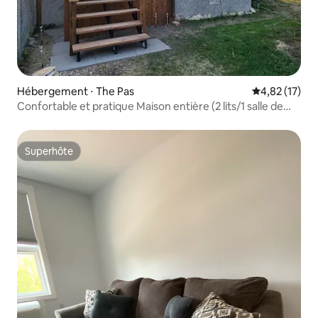
Hébergement ⋅ The Pas
Évaluation mo
4,82 (17)
Confortable et pratique Maison entière (2 lits/1 salle de
bain)
Superhôte
Superhôte