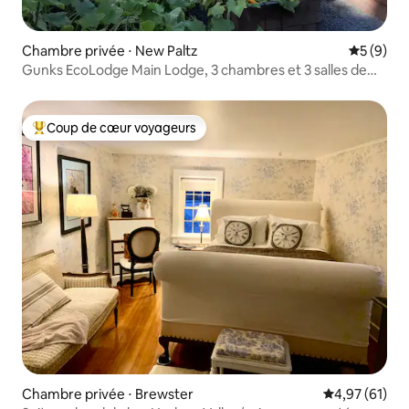
Chambre privée ⋅ New Paltz
Évaluatio
5 (9)
Gunks EcoLodge Main Lodge, 3 chambres et 3 salles de
bain
Coup de cœur voyageurs
Coups de cœur voyageurs les plus appréciés
Chambre privée ⋅ Brewster
Évaluation mo
4,97 (61)