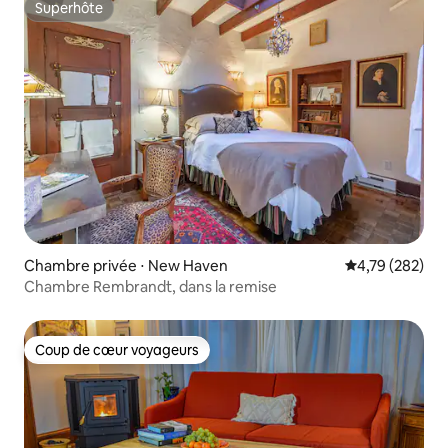
Superhôte
Superhôte
Chambre privée ⋅ New Haven
Évaluation moy
4,79 (282)
Chambre Rembrandt, dans la remise
Coup de cœur voyageurs
Coup de cœur voyageurs