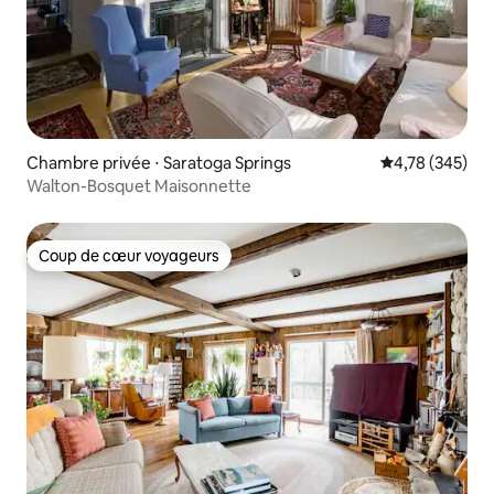
Chambre privée ⋅ Saratoga Springs
Évaluation moy
4,78 (345)
Walton-Bosquet Maisonnette
Coup de cœur voyageurs
Coup de cœur voyageurs