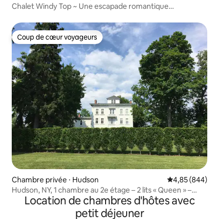
Chalet Windy Top ~ Une escapade romantique
« européenne »
Coup de cœur voyageurs
Coup de cœur voyageurs
Chambre privée ⋅ Hudson
Évaluation moy
4,85 (844)
Hudson, NY, 1 chambre au 2e étage – 2 lits « Queen » –
Location de chambres d'hôtes avec
salle de bain complète
petit déjeuner