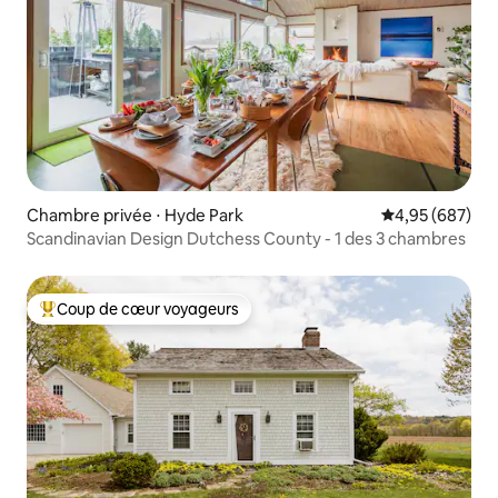
Chambre privée ⋅ Hyde Park
Évaluation moy
4,95 (687)
Scandinavian Design Dutchess County - 1 des 3 chambres
Coup de cœur voyageurs
Coups de cœur voyageurs les plus appréciés