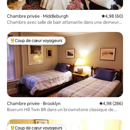
Chambre privée ⋅ Middleburgh
Évaluation mo
4,98 (60)
Chambre avec salle de bain attenante dans une demeure
historique
Coup de cœur voyageurs
Coups de cœur voyageurs les plus appréciés
Chambre privée ⋅ Brooklyn
Évaluation moy
4,98 (286)
Boerum Hill Twin BR dans un brownstone classique de
New York
Coup de cœur voyageurs