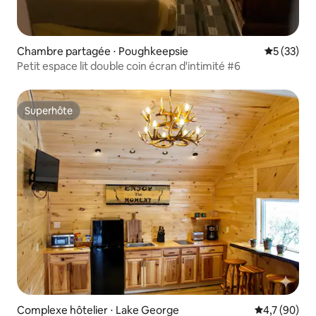
Chambre partagée ⋅ Poughkeepsie
Évaluation
5 (33)
Petit espace lit double coin écran d'intimité #6
Superhôte
Superhôte
Complexe hôtelier ⋅ Lake George
Évaluation m
4,7 (90)