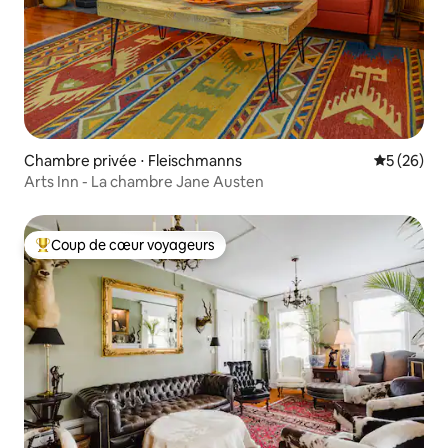
Chambre privée ⋅ Fleischmanns
Évaluation
5 (26)
Arts Inn - La chambre Jane Austen
Coup de cœur voyageurs
Coups de cœur voyageurs les plus appréciés