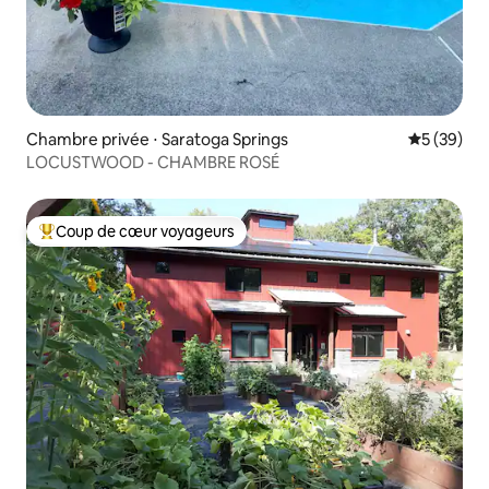
Chambre privée ⋅ Saratoga Springs
Évaluation
5 (39)
LOCUSTWOOD - CHAMBRE ROSÉ
Coup de cœur voyageurs
Coups de cœur voyageurs les plus appréciés