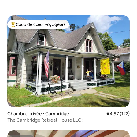
Coup de cœur voyageurs
Coups de cœur voyageurs les plus appréciés
Chambre privée ⋅ Cambridge
Évaluation moy
4,97 (122)
The Cambridge Retreat House LLC :