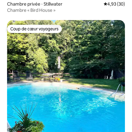
Chambre privée ⋅ Stillwater
Évaluation mo
4,93 (30)
Chambre « Bird House »
Coup de cœur voyageurs
Coup de cœur voyageurs