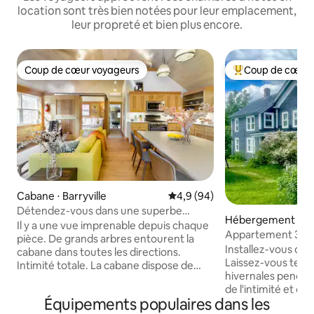
location sont très bien notées pour leur emplacement,
leur propreté et bien plus encore.
Coup de cœur voyageurs
Coup de cœur 
Coup de cœur voyageurs
Coups de cœur vo
Cabane ⋅ Barryville
Évaluation moyenne sur la bas
4,9 (94)
Détendez-vous dans une superbe
Hébergement ⋅ M
cabane à Catskills
Il y a une vue imprenable depuis chaque
Appartement 3 ch
pièce. De grands arbres entourent la
1850 dans le centr
Installez-vous da
cabane dans toutes les directions.
Animaux accepté
Laissez-vous tenter
Intimité totale. La cabane dispose de
hivernales pendant
nombreuses pièces, coins et recoins
de l'intimité et du
différents dont vous pouvez profiter,
Équipements populaires dans les
feu de camp, obser
tous avec vue sur les bois et la rivière