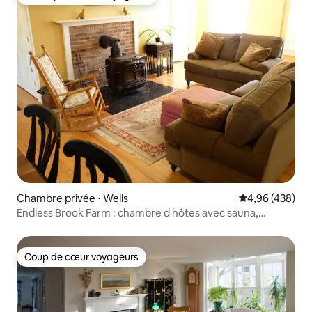
Coups de cœur voyageurs les plus appréciés
Chambre privée ⋅ Wells
Évaluation moy
4,96 (438)
Endless Brook Farm : chambre d'hôtes avec sauna,
jacuzzi, petit déjeuner
Coup de cœur voyageurs
Coup de cœur voyageurs