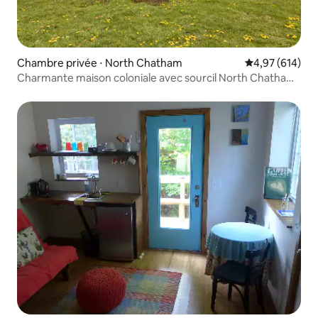
Chambre privée ⋅ North Chatham
Évaluation moy
4,97 (614)
Charmante maison coloniale avec sourcil North Chatham,
New York