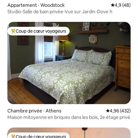
Appartement ⋅ Woodstock
Évaluation m
4,9 (48)
Studio-Salle de bain privée-Vue sur Jardin-Dove h
Coup de cœur voyageurs
Coups de cœur voyageurs les plus appréciés
Chambre privée ⋅ Athens
Évaluation moy
4,96 (432)
Maison mitoyenne en briques dans les bois, 2e étage privé
Coup de cœur voyageurs