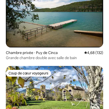
Chambre privée ⋅ Puy de Cinca
Évaluation moy
4,68 (132)
Grande chambre double avec salle de bain
Coup de cœur voyageurs
Coup de cœur voyageurs