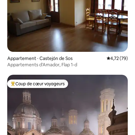
Appartement ⋅ Castejón de Sos
Évaluation mo
4,72 (79)
Appartements d'Amador, Flap 1-d
Coup de cœur voyageurs
Coups de cœur voyageurs les plus appréciés