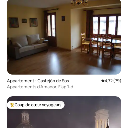
Appartement ⋅ Castejón de Sos
Évaluation mo
4,72 (79)
Appartements d'Amador, Flap 1-d
Coup de cœur voyageurs
Coups de cœur voyageurs les plus appréciés