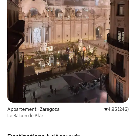
Appartement ⋅ Zaragoza
Évaluation moy
4,95 (246)
Le Balcon de Pilar