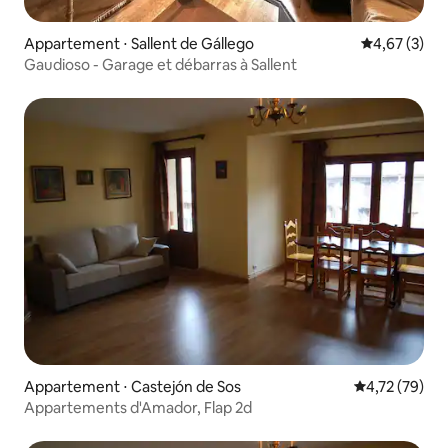
Appartement ⋅ Sallent de Gállego
Évaluation m
4,67 (3)
Gaudioso - Garage et débarras à Sallent
Appartement ⋅ Castejón de Sos
Évaluation mo
4,72 (79)
Appartements d'Amador, Flap 2d