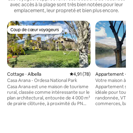
avec accès à la plage sont très bien notées pour leur
emplacement, leur propreté et bien plus encore.
Coup de cœur voyageurs
Coup de cœur voyageurs
Cottage ⋅ Albella
Évaluation moyenne sur la base
4,91 (78)
Appartement ⋅ M
Casa Arana - Ordesa National Park
Votre maison à Me
réservoir
Casa Arana est une maison de tourisme
Appartement situé
rural, classée comme intéressante sur le
idéale pour toute 
plan architectural, entourée de 4 000 m²
randonnée, VTT, à
de prairie clôturée, à proximité du PN
commerces, bars.
d'Ordesa. Il est loué complet, avec une
ascenseur et vid
capacité maximale de 18 personnes.
central, climatisa
L'une de ses principales attractions,
coucher : lit queen-
surtout en ces temps difficiles, est que
queen-size, canap
nous offrons une tranquillité et une
WIFI. Cuisine : réfrigérateur, lave-linge,