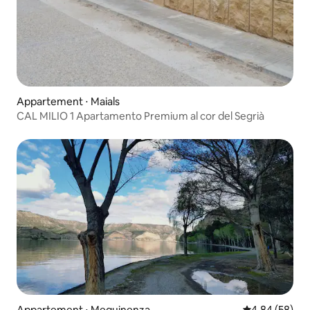
Appartement ⋅ Maials
CAL MILIO 1 Apartamento Premium al cor del Segrià
Appartement ⋅ Mequinenza
Évaluation mo
4,84 (58)