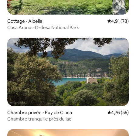
Cottage ⋅ Albella
Évaluation mo
4,91 (78)
Casa Arana - Ordesa National Park
Chambre privée ⋅ Puy de Cinca
Évaluation mo
4,76 (55)
Chambre tranquille près du lac