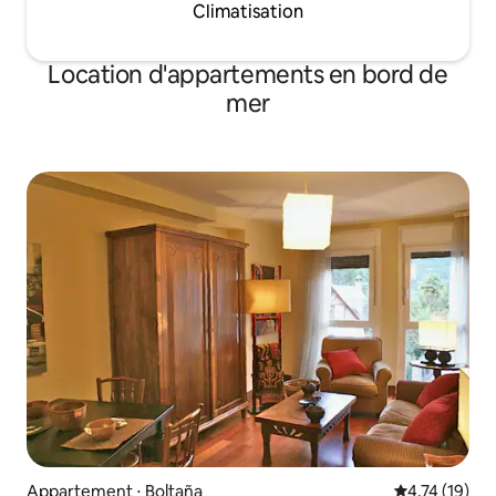
Climatisation
Location d'appartements en bord de
mer
Appartement ⋅ Boltaña
Évaluation mo
4,74 (19)