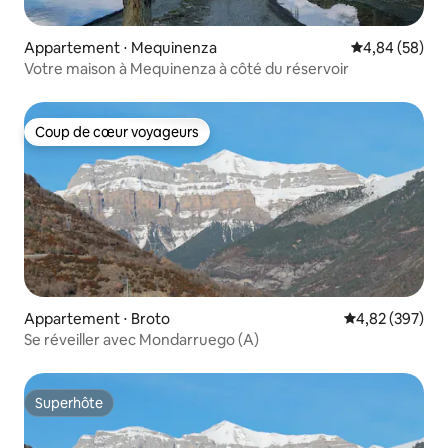
Appartement ⋅ Mequinenza
Évaluation mo
4,84 (58)
Votre maison à Mequinenza à côté du réservoir
Coup de cœur voyageurs
Coup de cœur voyageurs
Appartement ⋅ Broto
Évaluation moy
4,82 (397)
Se réveiller avec Mondarruego (A)
Superhôte
Superhôte