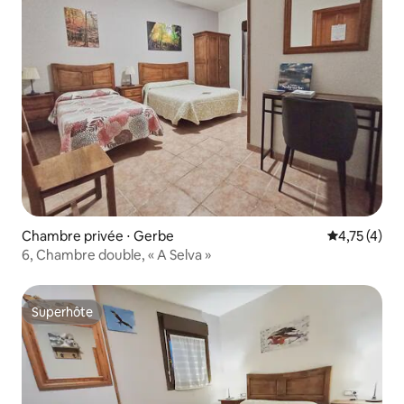
Chambre privée ⋅ Gerbe
Évaluation m
4,75 (4)
6, Chambre double, « A Selva »
Superhôte
Superhôte