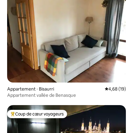
Appartement ⋅ Bisaurri
Évaluation mo
4,68 (19)
Appartement vallée de Benasque
Coup de cœur voyageurs
Coups de cœur voyageurs les plus appréciés