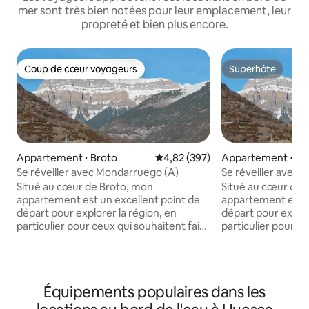
mer sont très bien notées pour leur emplacement, leur
propreté et bien plus encore.
Coup de cœur voyageurs
Superhôte
Coup de cœur voyageurs
Superhôte
Appartement ⋅ Broto
Évaluation moyenne sur la base 
4,82 (397)
Appartement ⋅ Br
Se réveiller avec Mondarruego (A)
Se réveiller avec
Situé au cœur de Broto, mon
Situé au cœur de 
appartement est un excellent point de
appartement est u
départ pour explorer la région, en
départ pour explor
particulier pour ceux qui souhaitent faire
particulier pour c
de la randonnée à Ordesa y Monte
faire de la rando
Perdido. Nous accueillons souvent des
Perdido. Nous accueillons souvent les
familles et des groupes d'amis, nous
familles et les gr
ferons tout ce qui est en notre pouvoir
ferons tout ce qui
Équipements populaires dans les
pour que vous profitiez au maximum de
possession pour 
votre séjour et que vous vous sentiez
de votre séjour et