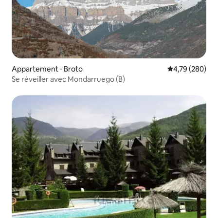
Appartement ⋅ Broto
Évaluation moy
4,79 (280)
Se réveiller avec Mondarruego (B)